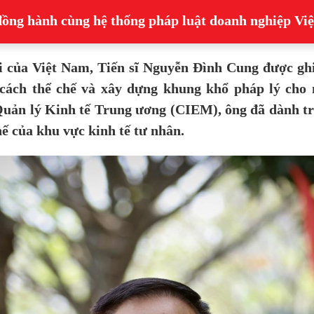
ồng hành cùng hệ thống pháp luật doanh nghiệp Vi
đại của Việt Nam, Tiến sĩ Nguyễn Đình Cung được gh
 cách thể chế và xây dựng khung khổ pháp lý cho n
uản lý Kinh tế Trung ương (CIEM), ông đã dành trọ
hế của khu vực kinh tế tư nhân.