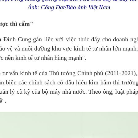
Ảnh: Công Đạt/Báo ảnh Việt Nam
ược thì cấm"
Đình Cung gắn liền với việc thúc đẩy cho doanh nghi
ảo vệ và nuôi dưỡng khu vực kinh tế tư nhân lớn mạnh
c nền kinh tế tư nhân hùng mạnh".
ổ tư vấn kinh tế của Thủ tướng Chính phủ (2011-2021), 
hản biện các chính sách có dấu hiệu kìm hãm thị trườn
quản lý cũ kỹ của bộ máy nhà nước. Theo ông, luật phá
ễ".