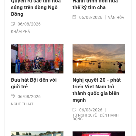
Quyến rũ sắc tím hoa
Hành trình hơn nửa
súng trên dòng Ngô
thế kỷ tìm cha
Đồng
06/08/2026
VĂN HÓA
06/08/2026
KHÁM PHÁ
Đưa hát Bội đến với
Nghị quyết 20 - phát
giới trẻ
triển Việt Nam trở
thành quốc gia biển
06/08/2026
mạnh
NGHỆ THUẬT
06/08/2026
TỪ NGHỊ QUYẾT ĐẾN HÀNH
ĐỘNG