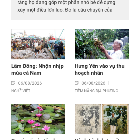
rằng họ đang góp một phần nhỏ bé để dựng
xây một điều lớn lao. Đó là câu chuyện của
những người làm công tác gây mê hồi sức tại
Bệnh viện Bạch Mai – Cơ sở Ninh Bình.
Lâm Đồng: Nhộn nhịp
Hưng Yên vào vụ thu
mùa cá Nam
hoạch nhãn
06/08/2026
06/08/2026
NGHỀ VIỆT
TIỀM NĂNG ĐỊA PHƯƠNG