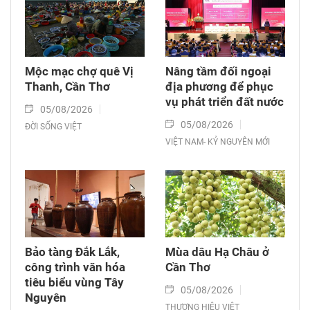
Mộc mạc chợ quê Vị
Nâng tầm đối ngoại
Thanh, Cần Thơ
địa phương để phục
vụ phát triển đất nước
05/08/2026
05/08/2026
ĐỜI SỐNG VIỆT
VIỆT NAM- KỶ NGUYÊN MỚI
Bảo tàng Đắk Lắk,
Mùa dâu Hạ Châu ở
công trình văn hóa
Cần Thơ
tiêu biểu vùng Tây
05/08/2026
Nguyên
THƯƠNG HIỆU VIỆT