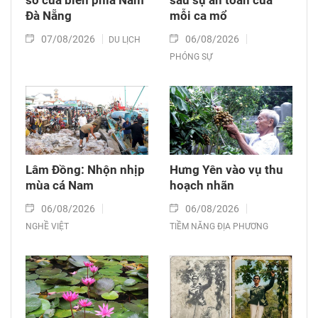
sơ của biển phía Nam
sau sự an toàn của
Đà Nẵng
mỗi ca mổ
07/08/2026
06/08/2026
DU LỊCH
PHÓNG SỰ
Lâm Đồng: Nhộn nhịp
Hưng Yên vào vụ thu
mùa cá Nam
hoạch nhãn
06/08/2026
06/08/2026
NGHỀ VIỆT
TIỀM NĂNG ĐỊA PHƯƠNG