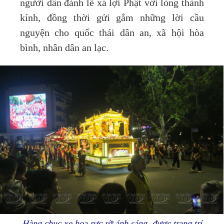
người dân đảnh lễ xá lợi Phật với lòng thành
kính, đồng thời gửi gắm những lời cầu
nguyện cho quốc thái dân an, xã hội hòa
bình, nhân dân an lạc.
Hàng chục xe hoa rực rỡ ánh sáng, được trang trí