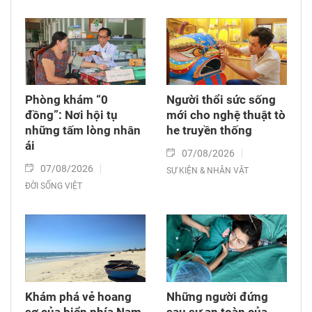
Phòng khám “0
Người thổi sức sống
đồng”: Nơi hội tụ
mới cho nghệ thuật tò
những tấm lòng nhân
he truyền thống
ái
07/08/2026
07/08/2026
SỰ KIỆN & NHÂN VẬT
ĐỜI SỐNG VIỆT
Khám phá vẻ hoang
Những người đứng