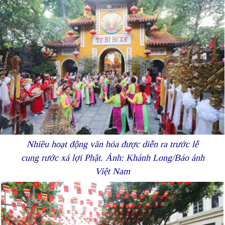
Nhiều hoạt động văn hóa được diễn ra trước lễ
cung rước xá lợi Phật. Ảnh: Khánh Long/Báo ảnh
Việt Nam