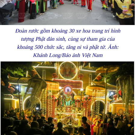
Đoàn rước gồm khoảng 30 xe hoa trang trí hình
tượng Phật đản sinh, cùng sự tham gia của
khoảng 500 chức sắc, tăng ni và phật tử. Ảnh:
Khánh Long/Báo ảnh Việt Nam