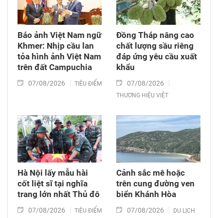
Báo ảnh Việt Nam ngữ
Đồng Tháp nâng cao
Khmer: Nhịp cầu lan
chất lượng sầu riêng
tỏa hình ảnh Việt Nam
đáp ứng yêu cầu xuất
trên đất Campuchia
khẩu
07/08/2026
07/08/2026
TIÊU ĐIỂM
THƯƠNG HIỆU VIỆT
Hà Nội lấy mẫu hài
Cảnh sắc mê hoặc
cốt liệt sĩ tại nghĩa
trên cung đường ven
trang lớn nhất Thủ đô
biển Khánh Hòa
07/08/2026
07/08/2026
TIÊU ĐIỂM
DU LỊCH