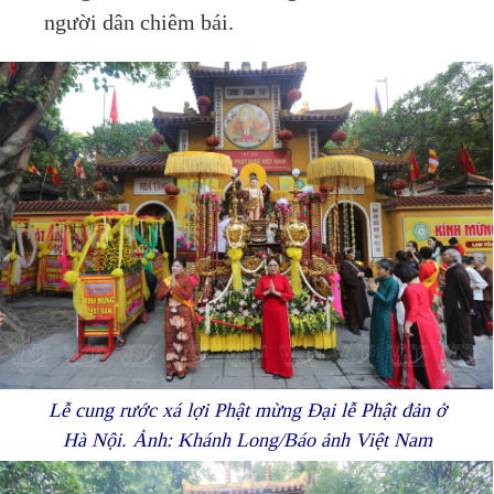
người dân chiêm bái.
Lễ cung rước xá lợi Phật mừng Đại lễ Phật đản ở
Hà Nội. Ảnh: Khánh Long/Báo ảnh Việt Nam