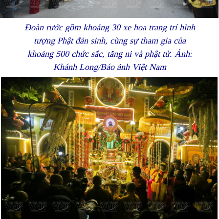
Đoàn rước gồm khoảng 30 xe hoa trang trí hình
tượng Phật đản sinh, cùng sự tham gia của
khoảng 500 chức sắc, tăng ni và phật tử. Ảnh:
Khánh Long/Báo ảnh Việt Nam