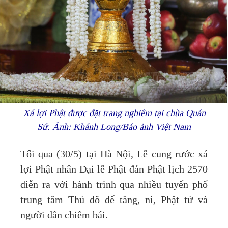
Xá lợi Phật được đặt trang nghiêm tại chùa Quán
Sứ. Ảnh: Khánh Long/Báo ảnh Việt Nam
Tối qua (30/5) tại Hà Nội, Lễ cung rước xá
lợi Phật nhân Đại lễ Phật đản Phật lịch 2570
diễn ra với hành trình qua nhiều tuyến phố
trung tâm Thủ đô để tăng, ni, Phật tử và
người dân chiêm bái.