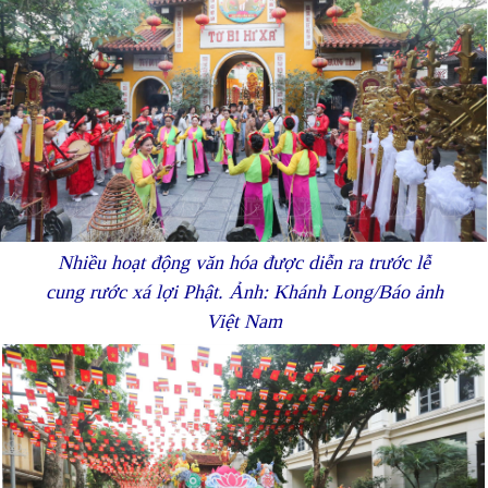
Nhiều hoạt động văn hóa được diễn ra trước lễ
cung rước xá lợi Phật. Ảnh: Khánh Long/Báo ảnh
Việt Nam