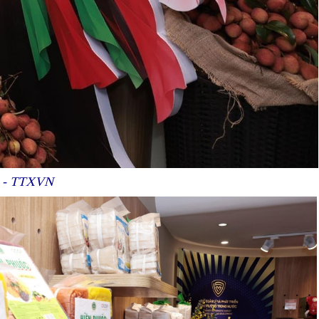
ệt - TTXVN