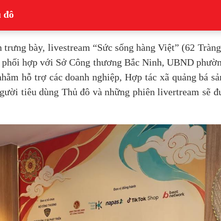
 đô
 trưng bày, livestream “Sức sống hàng Việt” (62 Tràng
g) phối hợp với Sở Công thương Bắc Ninh, UBND phườ
hằm hỗ trợ các doanh nghiệp, Hợp tác xã quảng bá s
i người tiêu dùng Thủ đô và những phiên livertream sẽ