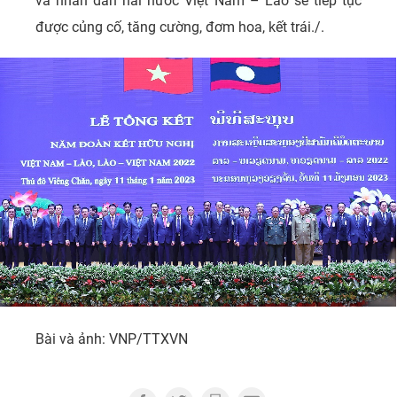
và nhân dân hai nước Việt Nam – Lào sẽ tiếp tục
được củng cố, tăng cường, đơm hoa, kết trái./.
Bài và ảnh: VNP/TTXVN