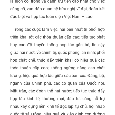
là luôn coi trọng và dành ưu tiên cao nhất cho việc
củng cố, vun đắp quan hệ hữu nghị vĩ đại, đoàn kết
đặc biệt và hợp tác toàn diện Việt Nam – Lào.
Trong các cuộc làm việc, hai bên nhất trí phối hợp
triển khai tốt các thỏa thuận cấp cao; tiếp tục phát
huy cao độ truyền thống hợp tác gắn bó, tin cậy
giữa hai nước về chính trị, quốc phòng, an ninh; phối
hợp chặt chẽ, thúc đẩy triển khai có hiệu quả các
thỏa thuận cấp cao; không ngừng nâng cao chất
lượng, hiệu quả hợp tác giữa các ban của Đảng, bộ,
ngành của Chính phủ, các cơ quan của Quốc hội,
Mặt trận, các đoàn thể hai nước; tiếp tục thúc đẩy
hợp tác kinh tế, thương mại, đầu tư; cùng hỗ trợ
nhau xây dựng nền kinh tế độc lập, tự chủ, hội nhập
quốc tế sâu rộng, hiệu quả và kiên định con đường