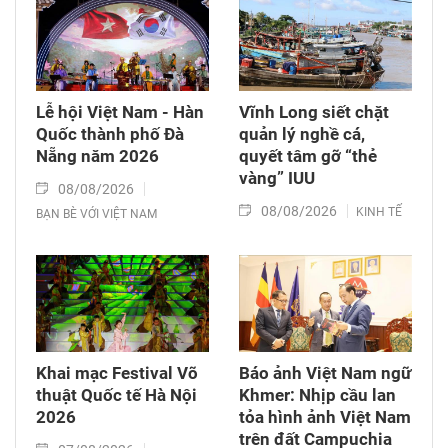
Lễ hội Việt Nam - Hàn
Vĩnh Long siết chặt
Quốc thành phố Đà
quản lý nghề cá,
Nẵng năm 2026
quyết tâm gỡ “thẻ
vàng” IUU
08/08/2026
08/08/2026
KINH TẾ
BẠN BÈ VỚI VIỆT NAM
Khai mạc Festival Võ
Báo ảnh Việt Nam ngữ
thuật Quốc tế Hà Nội
Khmer: Nhịp cầu lan
2026
tỏa hình ảnh Việt Nam
trên đất Campuchia