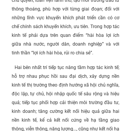
chủ quyền, toàn vẹn lãnh thổ; tạo môi trường đầu tư
thông thoáng, phù hợp với từng giai đoạn; đối với
những lĩnh vực khuyến khích phát triển cần có cơ
chế chính sách khuyến khích, ưu tiên. Trong hợp tác
kinh tế phải dựa trên quan điểm “hài hòa lợi ích
giữa nhà nước, người dân, doanh nghiệp” và với
tinh thần “lợi ích hài hòa, rủi ro chia sẻ”.
Hai bên nhất trí tiếp tục nâng tầm hợp tác kinh tế;
hỗ trợ nhau phục hồi sau đại dịch, xây dựng nền
kinh tế thị trường theo định hướng xã hội chủ nghĩa,
độc lập, tự chủ, hội nhập quốc tế sâu rộng và hiệu
quả; tiếp tục phối hợp cải thiện môi trường đầu tư,
kinh doanh; tăng cường kết nối hiệu quả giữa hai
nền kinh tế, kể cả kết nối cứng về hạ tầng giao
thông, viễn thông, năng lượng…, cũng như kết nối hạ