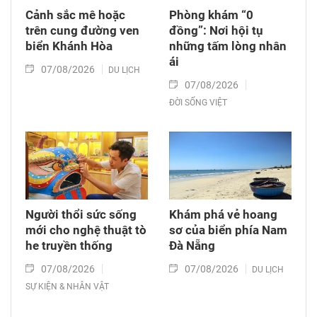
Cảnh sắc mê hoặc
Phòng khám “0
trên cung đường ven
đồng”: Nơi hội tụ
biển Khánh Hòa
những tấm lòng nhân
ái
07/08/2026
DU LỊCH
07/08/2026
ĐỜI SỐNG VIỆT
Người thổi sức sống
Khám phá vẻ hoang
mới cho nghệ thuật tò
sơ của biển phía Nam
he truyền thống
Đà Nẵng
07/08/2026
07/08/2026
DU LỊCH
SỰ KIỆN & NHÂN VẬT