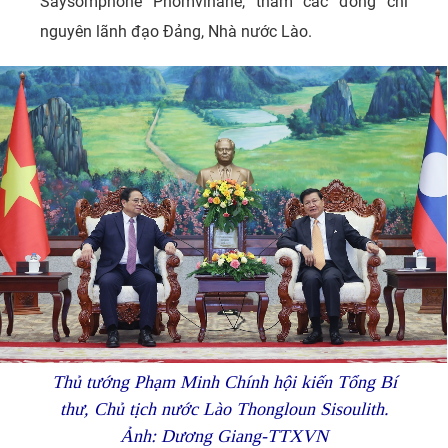
Saysomphone Phomvihane, thăm các đồng chí
nguyên lãnh đạo Đảng, Nhà nước Lào.
Thủ tướng Phạm Minh Chính hội kiến Tổng Bí
thư, Chủ tịch nước Lào Thongloun Sisoulith.
Ảnh: Dương Giang-TTXVN