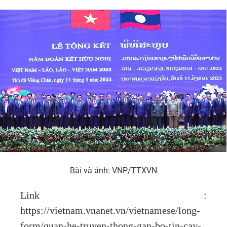
Bài và ảnh: VNP/TTXVN
Link :
https://vietnam.vnanet.vn/vietnamese/long-
form/quan-he-truyen-thong-gan-bo-tin-cay-