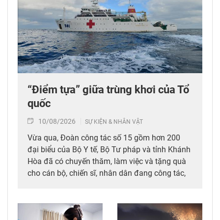
“Điểm tựa” giữa trùng khơi của Tổ
quốc
10/08/2026
SỰ KIỆN & NHÂN VẬT
Vừa qua, Đoàn công tác số 15 gồm hơn 200
đại biểu của Bộ Y tế, Bộ Tư pháp và tỉnh Khánh
Hòa đã có chuyến thăm, làm việc và tặng quà
cho cán bộ, chiến sĩ, nhân dân đang công tác,
sinh sống tại Đặc khu Trường Sa và Nhà giàn
DK1. Trong chuyến công tác này, Giáo sư, Tiến
sĩ (GS.TS.) Thứ trưởng Bộ Y tế Trần Văn Thuấn