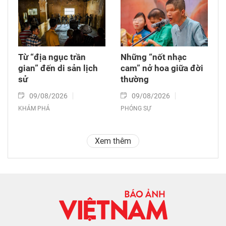
Từ “địa ngục trần
Những “nốt nhạc
gian” đến di sản lịch
cam” nở hoa giữa đời
sử
thường
09/08/2026
09/08/2026
KHÁM PHÁ
PHÓNG SỰ
Xem thêm