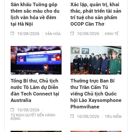
Sân khấu Tuồng góp
Xác lập, quản trị, khai
thêm sắc màu cho du
thác, phát triển tài sản
lịch văn hóa về đêm
trí tuệ cho sản phẩm
tại Hà Nội
OCOP Cần Thơ
10/08/2026
10/08/2026
VĂN HÓA
KINH TẾ
Tổng Bí thư, Chủ tịch
Thường trực Ban Bí
nước Tô Lâm dự Diễn
thư Trần Cẩm Tú
đàn Tech Connect tại
viếng Chủ tịch Quốc
Australia
hội Lào Xaysomphone
Phomvihane
10/08/2026
TỪ NGHỊ QUYẾT ĐẾN HÀNH
10/08/2026
TIÊU ĐIỂM
ĐỘNG