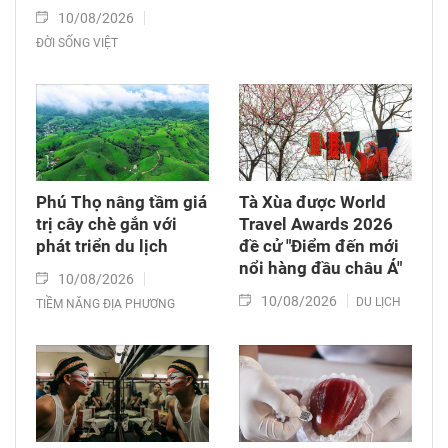
10/08/2026
ĐỜI SỐNG VIỆT
Phú Thọ nâng tầm giá
Tà Xùa được World
trị cây chè gắn với
Travel Awards 2026
phát triển du lịch
đề cử "Điểm đến mới
nổi hàng đầu châu Á"
10/08/2026
10/08/2026
DU LỊCH
TIỀM NĂNG ĐỊA PHƯƠNG