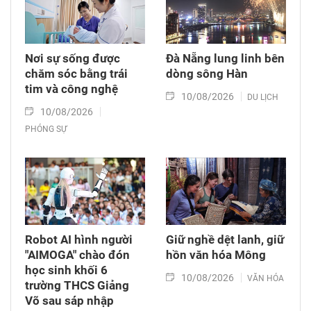
đã có những chia sẻ về thực tế y tế biển đảo
hiện nay cũng như định hướng phát triển trong
thời gian tới…
Nơi sự sống được
Đà Nẵng lung linh bên
chăm sóc bằng trái
dòng sông Hàn
tim và công nghệ
10/08/2026
DU LỊCH
10/08/2026
PHÓNG SỰ
Robot AI hình người
Giữ nghề dệt lanh, giữ
"AIMOGA" chào đón
hồn văn hóa Mông
học sinh khối 6
10/08/2026
VĂN HÓA
trường THCS Giảng
Võ sau sáp nhập