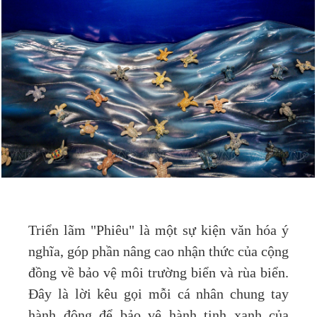
Triển lãm "Phiêu" là một sự kiện văn hóa ý
nghĩa, góp phần nâng cao nhận thức của cộng
đồng về bảo vệ môi trường biển và rùa biển.
Đây là lời kêu gọi mỗi cá nhân chung tay
hành động để bảo vệ hành tinh xanh của