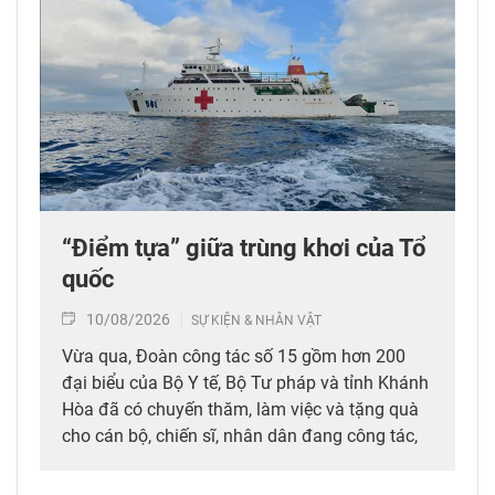
“Điểm tựa” giữa trùng khơi của Tổ
quốc
10/08/2026
SỰ KIỆN & NHÂN VẬT
Vừa qua, Đoàn công tác số 15 gồm hơn 200
đại biểu của Bộ Y tế, Bộ Tư pháp và tỉnh Khánh
Hòa đã có chuyến thăm, làm việc và tặng quà
cho cán bộ, chiến sĩ, nhân dân đang công tác,
sinh sống tại Đặc khu Trường Sa và Nhà giàn
DK1. Trong chuyến công tác này, Giáo sư, Tiến