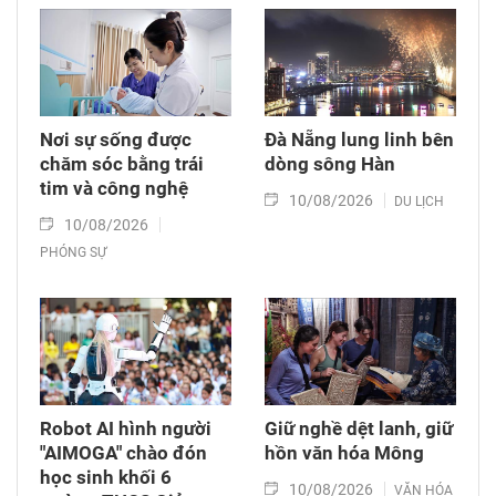
sĩ (GS.TS.) Thứ trưởng Bộ Y tế Trần Văn Thuấn
đã có những chia sẻ về thực tế y tế biển đảo
hiện nay cũng như định hướng phát triển trong
thời gian tới…
Nơi sự sống được
Đà Nẵng lung linh bên
chăm sóc bằng trái
dòng sông Hàn
tim và công nghệ
10/08/2026
DU LỊCH
10/08/2026
PHÓNG SỰ
Robot AI hình người
Giữ nghề dệt lanh, giữ
"AIMOGA" chào đón
hồn văn hóa Mông
học sinh khối 6
10/08/2026
VĂN HÓA