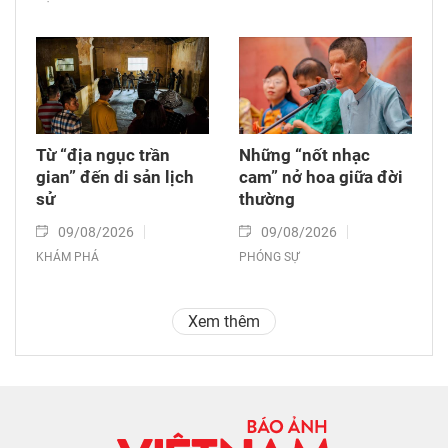
Từ “địa ngục trần
Những “nốt nhạc
gian” đến di sản lịch
cam” nở hoa giữa đời
sử
thường
09/08/2026
09/08/2026
KHÁM PHÁ
PHÓNG SỰ
Xem thêm