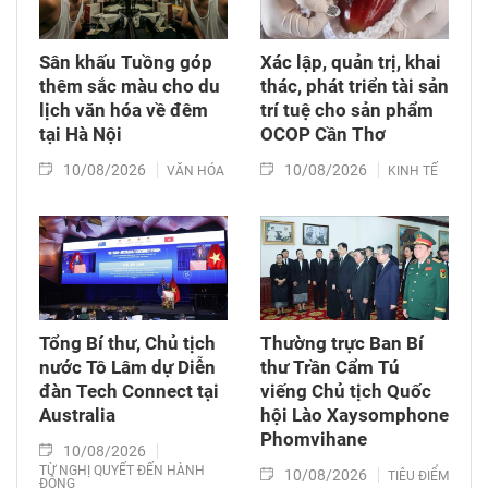
Sân khấu Tuồng góp
Xác lập, quản trị, khai
thêm sắc màu cho du
thác, phát triển tài sản
lịch văn hóa về đêm
trí tuệ cho sản phẩm
tại Hà Nội
OCOP Cần Thơ
10/08/2026
10/08/2026
VĂN HÓA
KINH TẾ
Tổng Bí thư, Chủ tịch
Thường trực Ban Bí
nước Tô Lâm dự Diễn
thư Trần Cẩm Tú
đàn Tech Connect tại
viếng Chủ tịch Quốc
Australia
hội Lào Xaysomphone
Phomvihane
10/08/2026
TỪ NGHỊ QUYẾT ĐẾN HÀNH
10/08/2026
TIÊU ĐIỂM
ĐỘNG