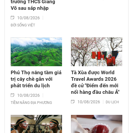
trường THCS Giảng
Võ sau sáp nhập
10/08/2026
ĐỜI SỐNG VIỆT
Phú Thọ nâng tầm giá
Tà Xùa được World
trị cây chè gắn với
Travel Awards 2026
phát triển du lịch
đề cử "Điểm đến mới
nổi hàng đầu châu Á"
10/08/2026
10/08/2026
DU LỊCH
TIỀM NĂNG ĐỊA PHƯƠNG