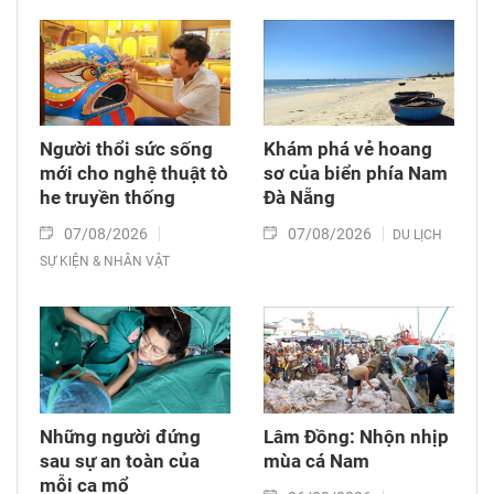
Người thổi sức sống
Khám phá vẻ hoang
mới cho nghệ thuật tò
sơ của biển phía Nam
he truyền thống
Đà Nẵng
07/08/2026
07/08/2026
DU LỊCH
SỰ KIỆN & NHÂN VẬT
Những người đứng
Lâm Đồng: Nhộn nhịp
sau sự an toàn của
mùa cá Nam
mỗi ca mổ