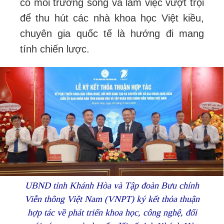
có môi trường sống và làm việc vượt trội
để thu hút các nhà khoa học Việt kiều,
chuyên gia quốc tế là hướng đi mang
tính chiến lược.
UBND tỉnh Khánh Hòa và Tập đoàn Bưu chính
Viễn thông Việt Nam (VNPT) ký kết thỏa thuận
hợp tác về phát triển khoa học, công nghệ, đổi