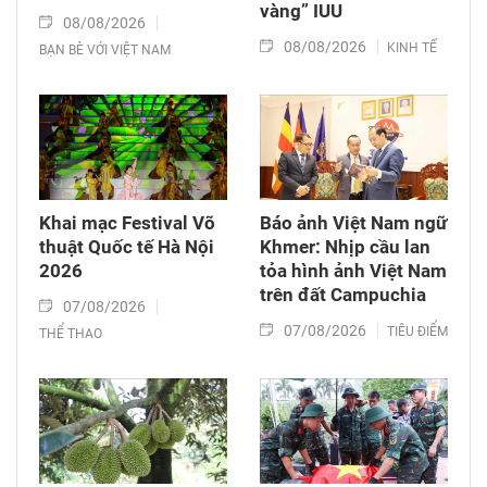
vàng” IUU
08/08/2026
08/08/2026
KINH TẾ
BẠN BÈ VỚI VIỆT NAM
Khai mạc Festival Võ
Báo ảnh Việt Nam ngữ
thuật Quốc tế Hà Nội
Khmer: Nhịp cầu lan
2026
tỏa hình ảnh Việt Nam
trên đất Campuchia
07/08/2026
07/08/2026
TIÊU ĐIỂM
THỂ THAO