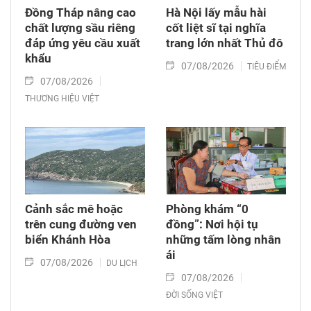
Đồng Tháp nâng cao
Hà Nội lấy mẫu hài
chất lượng sầu riêng
cốt liệt sĩ tại nghĩa
đáp ứng yêu cầu xuất
trang lớn nhất Thủ đô
khẩu
07/08/2026
TIÊU ĐIỂM
07/08/2026
THƯƠNG HIỆU VIỆT
Cảnh sắc mê hoặc
Phòng khám “0
trên cung đường ven
đồng”: Nơi hội tụ
biển Khánh Hòa
những tấm lòng nhân
ái
07/08/2026
DU LỊCH
07/08/2026
ĐỜI SỐNG VIỆT