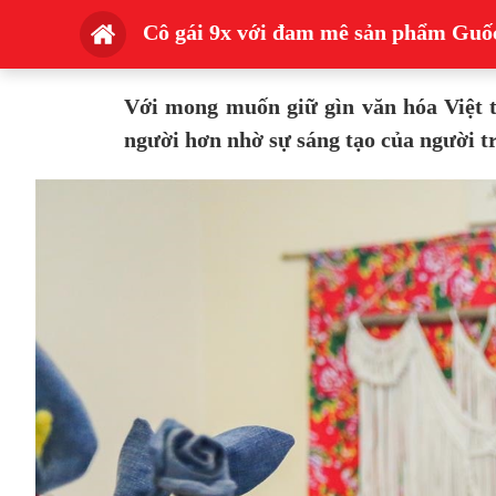
Cô gái 9x với đam mê sản phẩm Guốc
Với mong muốn giữ gìn văn hóa Việt t
người hơn nhờ sự sáng tạo của người t