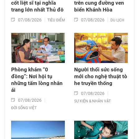
cốt liệt sĩ tại nghĩa
trên cung đường ven
trang lớn nhất Thủ đô
biển Khánh Hòa
07/08/2026
07/08/2026
TIÊU ĐIỂM
DU LỊCH
Phòng khám “0
Người thổi sức sống
đồng”: Nơi hội tụ
mới cho nghệ thuật tò
những tấm lòng nhân
he truyền thống
ái
07/08/2026
07/08/2026
SỰ KIỆN & NHÂN VẬT
ĐỜI SỐNG VIỆT