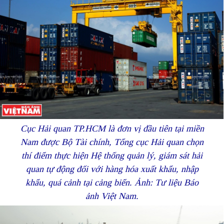
Cục Hải quan TP.HCM là đơn vị đầu tiên tại miền
Nam được Bộ Tài chính, Tổng cục Hải quan chọn
thí điểm thực hiện Hệ thống quản lý, giám sát hải
quan tự động đối với hàng hóa xuất khẩu, nhập
khẩu, quá cảnh tại cảng biển. Ảnh: Tư liệu Báo
ảnh Việt Nam.