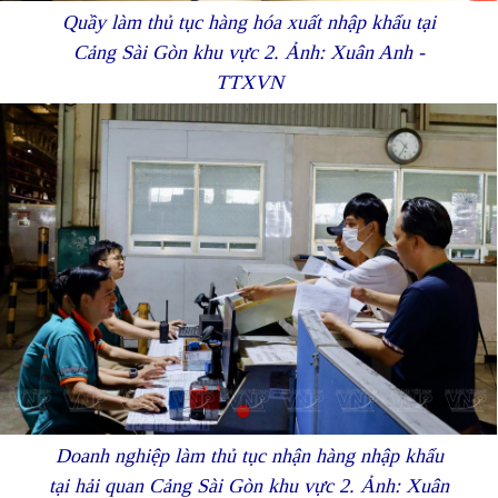
Quầy làm thủ tục hàng hóa xuất nhập khẩu tại
Cảng Sài Gòn khu vực 2. Ảnh: Xuân Anh -
TTXVN
Doanh nghiệp làm thủ tục nhận hàng nhập khẩu
tại hải quan Cảng Sài Gòn khu vực 2. Ảnh: Xuân