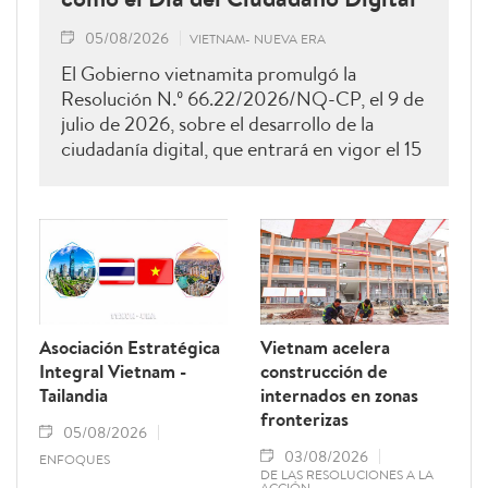
05/08/2026
VIETNAM- NUEVA ERA
El Gobierno vietnamita promulgó la
Resolución N.º 66.22/2026/NQ-CP, el 9 de
julio de 2026, sobre el desarrollo de la
ciudadanía digital, que entrará en vigor el 15
de agosto de 2026 y permanecerá vigente
hasta el 28 de febrero de 2027. Como una
de sus principales disposiciones, el
documento instituye el 15 de octubre de
cada año como el Día del Ciudadano Digital
de Vietnam.
Asociación Estratégica
Vietnam acelera
Integral Vietnam -
construcción de
Tailandia
internados en zonas
fronterizas
05/08/2026
03/08/2026
ENFOQUES
DE LAS RESOLUCIONES A LA
ACCIÓN