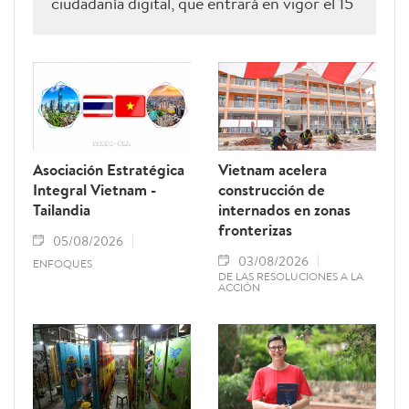
ciudadanía digital, que entrará en vigor el 15
de agosto de 2026 y permanecerá vigente
hasta el 28 de febrero de 2027. Como una
de sus principales disposiciones, el
documento instituye el 15 de octubre de
cada año como el Día del Ciudadano Digital
de Vietnam.
Asociación Estratégica
Vietnam acelera
Integral Vietnam -
construcción de
Tailandia
internados en zonas
fronterizas
05/08/2026
03/08/2026
ENFOQUES
DE LAS RESOLUCIONES A LA
ACCIÓN