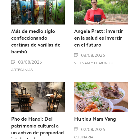
Más de medio siglo
Angela Pratt: invertir
confeccionando
en la salud es invertir
cortinas de varillas de
en el futuro
bambú
03/08/2026
03/08/2026
VIETNAM Y EL MUNDO
ARTESANÍAS
Pho de Hanoi: Del
Hu tieu Nam Vang
patrimonio cultural a
02/08/2026
un activo de propiedad
CULINARIA