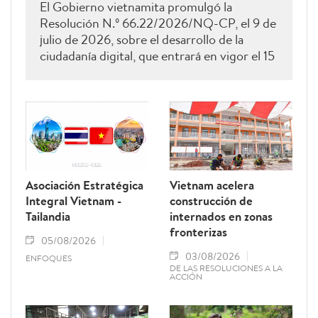
El Gobierno vietnamita promulgó la
Resolución N.º 66.22/2026/NQ-CP, el 9 de
julio de 2026, sobre el desarrollo de la
ciudadanía digital, que entrará en vigor el 15
de agosto de 2026 y permanecerá vigente
hasta el 28 de febrero de 2027. Como una
de sus principales disposiciones, el
documento instituye el 15 de octubre de
cada año como el Día del Ciudadano Digital
de Vietnam.
Asociación Estratégica
Vietnam acelera
Integral Vietnam -
construcción de
Tailandia
internados en zonas
fronterizas
05/08/2026
03/08/2026
ENFOQUES
DE LAS RESOLUCIONES A LA
ACCIÓN