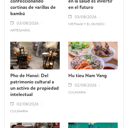
confeccionando
en la salud es invertir
cortinas de varillas de
en el futuro
bambú
03/08/2026
03/08/2026
VIETNAM Y EL MUNDO
ARTESANÍAS
Pho de Hanoi: Del
Hu tieu Nam Vang
patrimonio cultural a
02/08/2026
un activo de propiedad
CULINARIA
intelectual
02/08/2026
CULINARIA