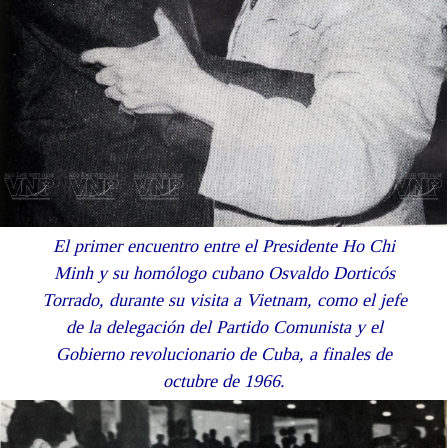
El primer encuentro entre el Presidente Ho Chi
Minh y su homólogo cubano
Osvaldo Dorticós
Torrado, durante su visita a Vietnam, como el jefe
de
la delegación del Partido Comunista y el
Gobierno revolucionario de Cuba, a finales de
octubre de 1966.