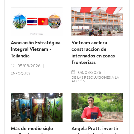
hasta el 28 de febrero de 2027. Como una
de sus principales disposiciones, el
documento instituye el 15 de octubre de
cada año como el Día del Ciudadano Digital
de Vietnam.
Asociación Estratégica
Vietnam acelera
Integral Vietnam -
construcción de
Tailandia
internados en zonas
fronterizas
05/08/2026
03/08/2026
ENFOQUES
DE LAS RESOLUCIONES A LA
ACCIÓN
Más de medio siglo
Angela Pratt: invertir