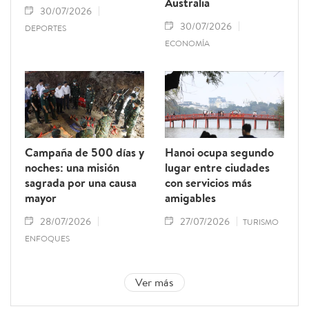
Australia
30/07/2026
30/07/2026
DEPORTES
ECONOMÍA
Campaña de 500 días y
Hanoi ocupa segundo
noches: una misión
lugar entre ciudades
sagrada por una causa
con servicios más
mayor
amigables
28/07/2026
27/07/2026
TURISMO
ENFOQUES
Ver más