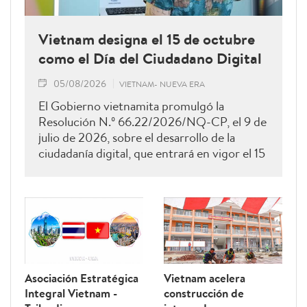
Vietnam designa el 15 de octubre
como el Día del Ciudadano Digital
05/08/2026
VIETNAM- NUEVA ERA
El Gobierno vietnamita promulgó la
Resolución N.º 66.22/2026/NQ-CP, el 9 de
julio de 2026, sobre el desarrollo de la
ciudadanía digital, que entrará en vigor el 15
de agosto de 2026 y permanecerá vigente
hasta el 28 de febrero de 2027. Como una
de sus principales disposiciones, el
documento instituye el 15 de octubre de
cada año como el Día del Ciudadano Digital
de Vietnam.
Asociación Estratégica
Vietnam acelera
Integral Vietnam -
construcción de