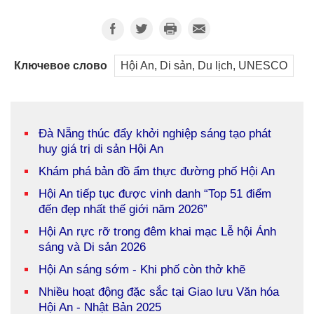
Ключевое слово
Hội An, Di sản, Du lịch, UNESCO
Đà Nẵng thúc đẩy khởi nghiệp sáng tạo phát
huy giá trị di sản Hội An
Khám phá bản đồ ẩm thực đường phố Hội An
Hội An tiếp tục được vinh danh “Top 51 điểm
đến đẹp nhất thế giới năm 2026”
Hội An rực rỡ trong đêm khai mạc Lễ hội Ánh
sáng và Di sản 2026
Hội An sáng sớm - Khi phố còn thở khẽ
Nhiều hoạt động đặc sắc tại Giao lưu Văn hóa
Hội An - Nhật Bản 2025