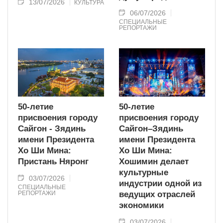
13/07/2026
КУЛЬТУРА
06/07/2026
СПЕЦИАЛЬНЫЕ
РЕПОРТАЖИ
50-летие
50-летие
присвоения городу
присвоения городу
Сайгон - Зядинь
Сайгон–Зядинь
имени Президента
имени Президента
Хо Ши Мина:
Хо Ши Мина:
Пристань Няронг
Хошимин делает
культурные
03/07/2026
индустрии одной из
СПЕЦИАЛЬНЫЕ
РЕПОРТАЖИ
ведущих отраслей
экономики
03/07/2026