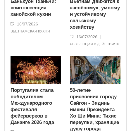
Банькуон Тханьчи:
Вьетнам движется к
квинтэссенция
«зелёному», умному
ханойской кухни
и устойчивому
сельскому
16/07/2026
хозяйству
ВЬЕТНАМСКАЯ КУХНЯ
16/07/2026
РЕЗОЛЮЦИИ В ДЕЙСТВИЯХ
Португалия стала
50-летие
победителем
присвоения городу
Международного
Сайгон - Зядинь
фестиваля
имени Президента
фейерверков в
Хо Ши Мина: Тихие
Дананге 2026 года
переулки, хранящие
душу города