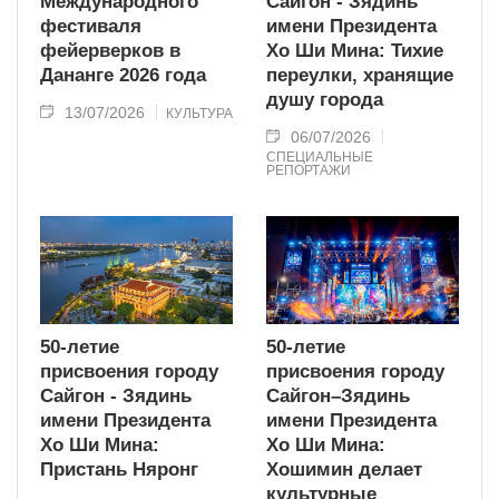
Международного
Сайгон - Зядинь
фестиваля
имени Президента
фейерверков в
Хо Ши Мина: Тихие
Дананге 2026 года
переулки, хранящие
душу города
13/07/2026
КУЛЬТУРА
06/07/2026
СПЕЦИАЛЬНЫЕ
РЕПОРТАЖИ
50-летие
50-летие
присвоения городу
присвоения городу
Сайгон - Зядинь
Сайгон–Зядинь
имени Президента
имени Президента
Хо Ши Мина:
Хо Ши Мина:
Пристань Няронг
Хошимин делает
культурные