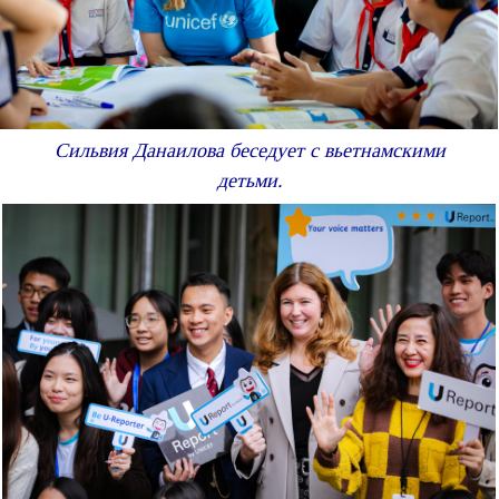
Сильвия Данаилова беседует с вьетнамскими
детьми.