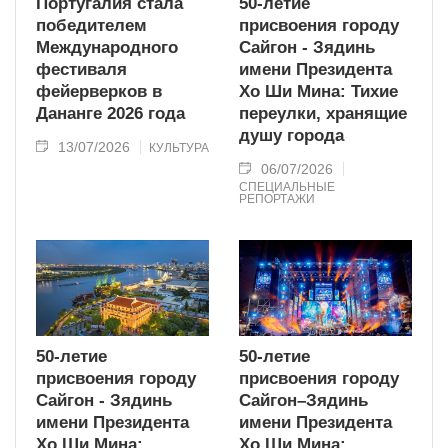
Португалия стала
50-летие
победителем
присвоения городу
Международного
Сайгон - Зядинь
фестиваля
имени Президента
фейерверков в
Хо Ши Мина: Тихие
Дананге 2026 года
переулки, хранящие
душу города
13/07/2026
КУЛЬТУРА
06/07/2026
СПЕЦИАЛЬНЫЕ
РЕПОРТАЖИ
50-летие
50-летие
присвоения городу
присвоения городу
Сайгон - Зядинь
Сайгон–Зядинь
имени Президента
имени Президента
Хо Ши Мина:
Хо Ши Мина: