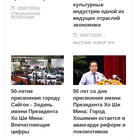
культурные
03/07/2026
индустрии одной из
СПЕЦИАЛЬНЫЕ
РЕПОРТАЖИ
ведущих отраслей
экономики
03/07/2026
ВЬЕТНАМ- НОВАЯ ЭРА
50-летие
50 лет со дня
присвоения городу
присвоения имени
Сайгон - Зядинь
Президента Хо Ши
имени Президента
Мина: Город
Хо Ши Мина:
Хошимин остается в
Впечатляющие
авангарде реформ и
цифры
локомотивом