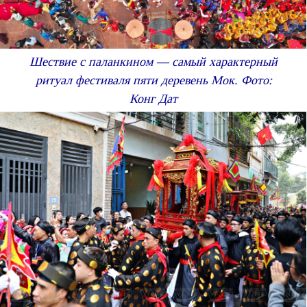
Шествие с паланкином — самый характерный
ритуал фестиваля пяти деревень Мок. Фото:
Конг Дат