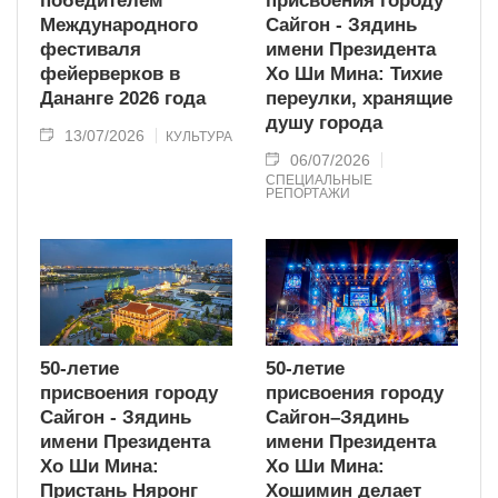
победителем
присвоения городу
Международного
Сайгон - Зядинь
фестиваля
имени Президента
фейерверков в
Хо Ши Мина: Тихие
Дананге 2026 года
переулки, хранящие
душу города
13/07/2026
КУЛЬТУРА
06/07/2026
СПЕЦИАЛЬНЫЕ
РЕПОРТАЖИ
50-летие
50-летие
присвоения городу
присвоения городу
Сайгон - Зядинь
Сайгон–Зядинь
имени Президента
имени Президента
Хо Ши Мина:
Хо Ши Мина:
Пристань Няронг
Хошимин делает