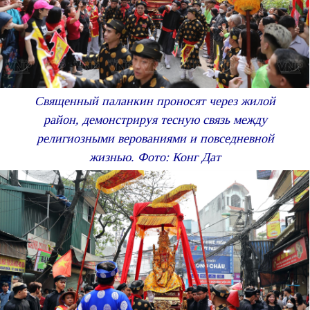
Священный паланкин проносят через жилой
район, демонстрируя тесную связь между
религиозными верованиями и повседневной
жизнью. Фото: Конг Дат