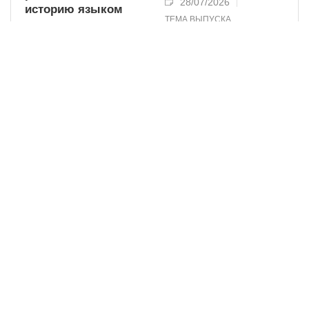
28/07/2026
историю языком
ТЕМА ВЫПУСКА
квуса
30/07/2026
ДРУЗЬЯ ВЬЕТНАМА
Технологии ДНК:
Трогательный путь
вернуть имена
домой:
безымянным
возвращение
героям
павших героев
24/07/2026
19/07/2026
СПЕЦИАЛЬНЫЕ
СПЕЦИАЛЬНЫЕ
РЕПОРТАЖИ
РЕПОРТАЖИ