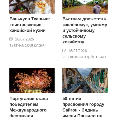
Банькуон Тханьчи:
Вьетнам движется к
квинтэссенция
«зелёному», умному
ханойской кухни
и устойчивому
сельскому
16/07/2026
хозяйству
ВЬЕТНАМСКАЯ КУХНЯ
16/07/2026
РЕЗОЛЮЦИИ В ДЕЙСТВИЯХ
Португалия стала
50-летие
победителем
присвоения городу
Международного
Сайгон - Зядинь
фестиваля
имени Президента