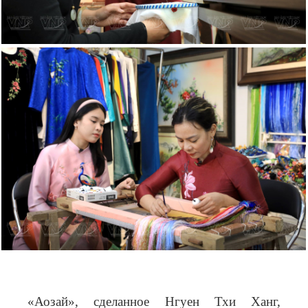
«Аозай», сделанное Нгуен Тхи Ханг,