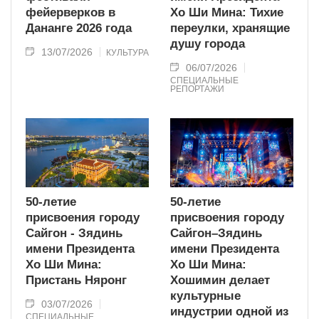
фейерверков в
Хо Ши Мина: Тихие
Дананге 2026 года
переулки, хранящие
душу города
13/07/2026
КУЛЬТУРА
06/07/2026
СПЕЦИАЛЬНЫЕ
РЕПОРТАЖИ
50-летие
50-летие
присвоения городу
присвоения городу
Сайгон - Зядинь
Сайгон–Зядинь
имени Президента
имени Президента
Хо Ши Мина:
Хо Ши Мина:
Пристань Няронг
Хошимин делает
культурные
03/07/2026
индустрии одной из
СПЕЦИАЛЬНЫЕ