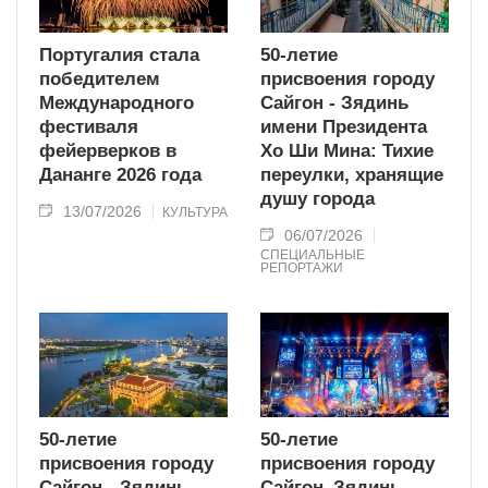
Португалия стала
50-летие
победителем
присвоения городу
Международного
Сайгон - Зядинь
фестиваля
имени Президента
фейерверков в
Хо Ши Мина: Тихие
Дананге 2026 года
переулки, хранящие
душу города
13/07/2026
КУЛЬТУРА
06/07/2026
СПЕЦИАЛЬНЫЕ
РЕПОРТАЖИ
50-летие
50-летие
присвоения городу
присвоения городу
Сайгон - Зядинь
Сайгон–Зядинь