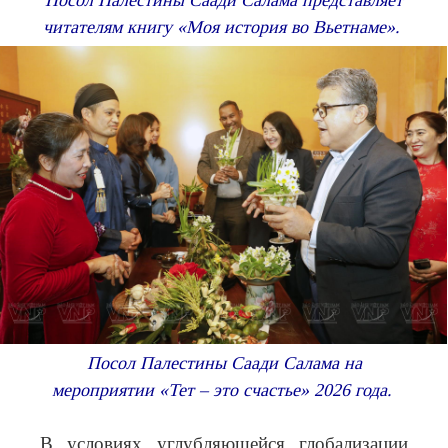
Посол Палестины Саади Салама представляет
читателям книгу «Моя история во Вьетнаме».
Посол Палестины Саади Салама на
мероприятии «Тет – это счастье» 2026 года.
В условиях углубляющейся глобализации