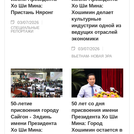
Хо Ши Мина:
Хо Ши Мина:
Пристань Няронг
Хошимин делает
культурные
03/07/2026
индустрии одной из
СПЕЦИАЛЬНЫЕ
РЕПОРТАЖИ
ведущих отраслей
экономики
03/07/2026
ВЬЕТНАМ- НОВАЯ ЭРА
50-летие
50 лет со дня
присвоения городу
присвоения имени
Сайгон - Зядинь
Президента Хо Ши
имени Президента
Мина: Город
Хо Ши Мина:
Хошимин остается в