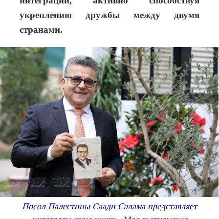
интеграции, активно способствуя
укреплению дружбы между двумя
странами.
Посол Палестины Саади Салама представляет