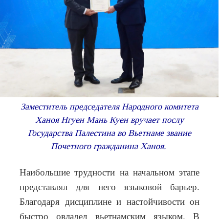
Заместитель председателя Народного комитета
Ханоя Нгуен Мань Куен вручает послу
Государства Палестина во Вьетнаме звание
Почетного гражданина Ханоя.
Наибольшие трудности на начальном этапе
представлял для него языковой барьер.
Благодаря дисциплине и настойчивости он
быстро овладел вьетнамским языком. В