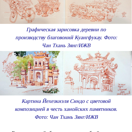
Графическая зарисовка деревни по
производству благовоний Куангфукау. Фото:
Чан Тхань Зянг/ИЖВ
Картина Йехезкиэля Синдо с цветовой
композицией в честь ханойских памятников.
Фото: Чан Тхань Зянг/ИЖВ