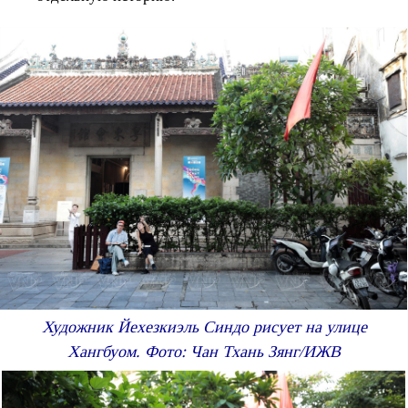
Художник Йехезкиэль Синдо рисует на улице
Хангбуом. Фото: Чан Тхань Зянг/ИЖВ