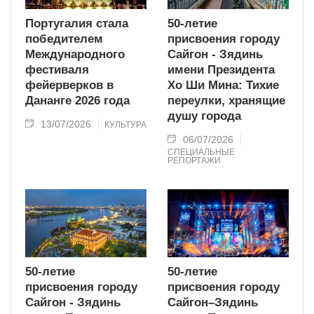
Португалия стала
50-летие
победителем
присвоения городу
Международного
Сайгон - Зядинь
фестиваля
имени Президента
фейерверков в
Хо Ши Мина: Тихие
Дананге 2026 года
переулки, хранящие
душу города
13/07/2026
КУЛЬТУРА
06/07/2026
СПЕЦИАЛЬНЫЕ
РЕПОРТАЖИ
50-летие
50-летие
присвоения городу
присвоения городу
Сайгон - Зядинь
Сайгон–Зядинь