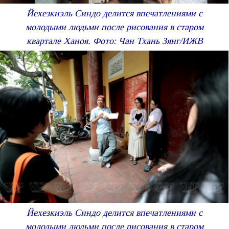
Йехезкиэль Синдо делится впечатлениями с
молодыми людьми после рисования в старом
квартале Ханоя. Фото: Чан Тхань Зянг/ИЖВ
Йехезкиэль Синдо делится впечатлениями с
молодыми людьми после рисования в старом