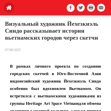
Визуальный художник Йехезкиэль
Синдо рассказывает истории
вьетнамских городов через скетчи
07/08/2025
В рамках личного проекта по созданию
городских скетчей в Юго-Восточной Азии
индонезийский художник Йехезкиэль Синдо
особенно был вдохновлен Вьетнамом. Он
встретился с вьетнамскими художниками из
группы
Heritage
Art
Space
Vietnam
для обмена
знаниями о местной культуре, а также принял