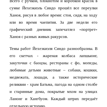
Всего с ручкой, блокнотом и коробкой красок в
сумке Йехезкиэль Синдо прошёл все переулки
Ханоя, рисуя в любое время: стоя, сидя, на ходу
или во время чаепития. За две недели его
графический дневник запечатлел «портрет»
Ханоя с разных живых ракурсов.
Темы работ Йехезкиэля Синдо разнообразны. В
его скетчах - жареная колбаса лапшыонг,
закуточки с баоцзы, рестораны с фо, мопеды,
любимые детьми животные – собаки, кошкки,
медвежата, лошади, а также исторические
реликвии - храм Батьма, пагода на одном столбе
и старинные дома, покрытые мхом на улицах
Ланонг и Хангбуом. Каждый штрих передаёт
отдельную историю.