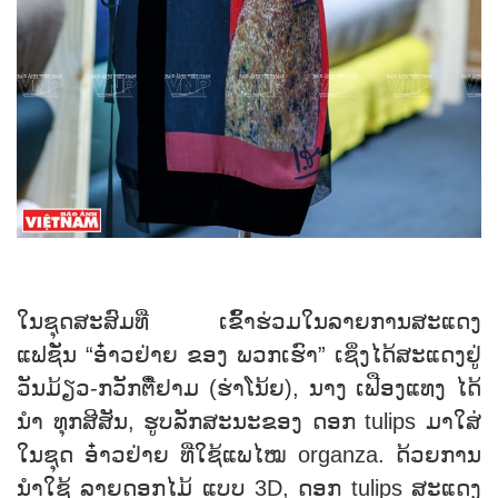
ໃນຊຸດສະສົມທີ່ ເຂົ້ົ້າຮ່ວມໃນລາຍການສະແດງ
ແຟຊັ່ນ “ອ໋າວຢ່າຍ ຂອງ ພວກເຮົາ” ເຊິ່ງໄດ້ສະແດງຢູ່
ວັນມ້ຽວ-ກວັກຕື໋ຢາມ (ຮ່າໂນ້ຍ), ນາງ ເຟືອງແທງ ໄດ້
ນຳ ທຸກສີສັນ, ຮູບລັກສະນະຂອງ ດອກ tulips ມາໃສ່
ໃນຊຸດ ອ໋າວຢ່າຍ ທີ່ໃຊ້ແພໄໝ organza. ດ້ວຍການ
ນຳໃຊ້ ລາຍດອກໄມ້ ແບບ 3D, ດອກ tulips ສະແດງ