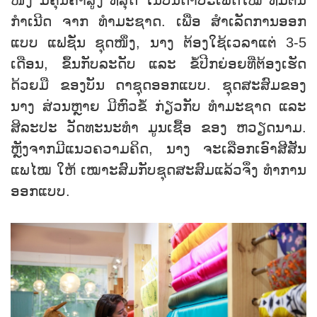
ກຳເນີດ ຈາກ ທຳມະຊາດ. ເພື່ອ ສຳເລັດການອອກ
ແບບ ແຟຊັ່ນ ຊຸດໜ່ຶງ, ນາງ ຕ້ອງໃຊ້ເວລາແຕ່ 3-5
ເດືອນ, ຂຶ້ນກັບລະດັບ ແລະ ຂໍ້ປີກຍ່ອຍທີ່ຕ້ອງເຮັດ
ດ້ວຍມື ຂອງບັນ ດາຊຸດອອກແບບ. ຊຸດສະສົມຂອງ
ນາງ ສ່ວນຫຼາຍ ມີຫົວຂໍ້ ກ່ຽວກັບ ທຳມະຊາດ ແລະ
ສິລະປະ ວັດທະນະທຳ ມູນເຊື້ອ ຂອງ ຫວຽດນາມ.
ຫຼັງຈາກມີແນວຄວາມຄິດ, ນາງ ຈະເລືອກເອົາສີສັນ
ແພໄໝ ໃຫ້ ເໝາະສົມກັບຊຸດສະສົມແລ້ວຈຶ່ງ ທໍາການ
ອອກແບບ.