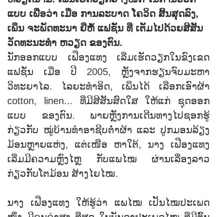
ແບບ
ເພື່ອວ່າ ເມື່ອ
ການລະບາດ ໂຄວິດ ສິ້ນສຸດລົງ,
ເພິ່ນ ຈະພັດທະນາ ຍີ່ຫໍ້ ແຟຊັ່ນ ທ່ີ ເຕັມໄປດ້ວຍສີສັນ
ວັດທະນະທຳ ຫວຽດ ຂອງຕົນ.
ນັກອອກແບບ ເຟືອງແທງ ເລີ່ມເຮັດວຽກໃນຂົງເຂດ
ແຟຊັ່ນ ເມື່ອ ປີ 2005, ຫຼັງຈາກຮຽນຈົບມະຫາ
ວິທະຍາໄລ. ໄລຍະທຳອິດ, ເພິ່ນໄດ້ ເລືອກເອົາຜ້າ
cotton, linen... ທ່ີມີສີສັນສົດໃສ ໃຫ້ແກ່ ຊຸດອອກ
ແບບ ຂອງຕົນ. ພາຍຫຼັງການເດີນທາງໄປຊອກຮູ້
ກ່ຽວກັບ ໝູ່ບ້ານທຳອາຊີບຕໍ່າຜ້າ ແລະ ປູກມອນລ້ຽງ
ມ້ອນຫຼາຍແຫ່ງ, ແຕ່ເໜືອ ຫາໃຕ້, ນາງ ເຟືອງແທງ
ເລີ່ມມີຄວາມຫຼົງໄຫຼ ກັບແພໄໝ ຜ່ານເລື່ອງລາວ
ກ່ຽວກັບໂຕມ້ອນ ສ້າງໄຍໄໝ.
ນາງ ເຟືອງແທງ ໃຫ້ຮູ້ວ່າ ແພໄໝ ເປັນໄໝປະເພດ
ໜຶ່ງ ມີຄຸນຄ່າສູງ ທີ່ສຸດ ໃນບັນດາປະເພດໄໝ ທີ່ມີຕົ້ນ