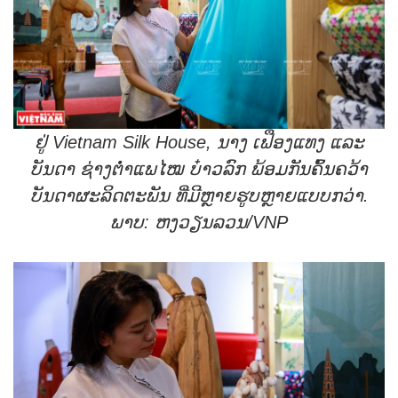
ຢູ່
Vietnam Silk House
, ນາງ ເຟືອງແທງ ແລະ
ບັນດາ ຊ່າງຕໍ່າແພໄໝ ບ໋າວລົກ ພ້ອມກັນຄົ້ນຄວ້າ
ບັນດາຜະລິດຕະພັນ ທີ່ມີຫຼາຍຮູບຫຼາຍແບບກວ່າ.
ພາບ: ຫງວຽນລວນ/
VNP