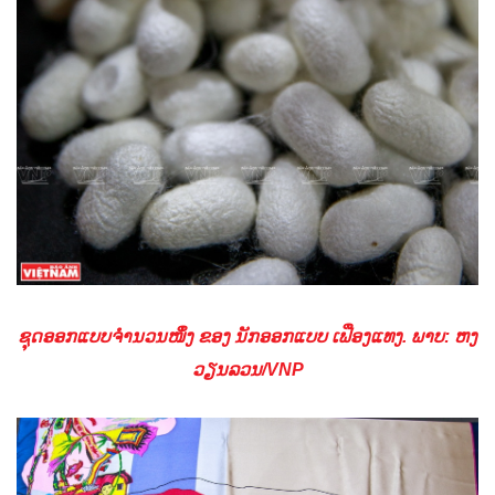
ຊຸດອອກແບບຈໍານວນໜຶ່ງ ຂອງ ນັກອອກແບບ ເຟືອງແທງ. ພາບ: ຫງ
ວຽນລວນ/VNP