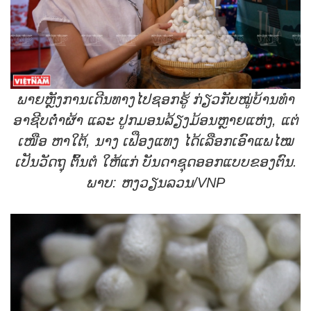
ພາຍຫຼັງການເດີນທາງໄປຊອກຮູ້ ກ່ຽວກັບໝູ່ບ້ານທຳ
ອາຊີບຕໍ່າຜ້າ ແລະ ປູກມອນລ້ຽງມ້ອນຫຼາຍແຫ່ງ, ແຕ່
ເໜືອ ຫາໃຕ້, ນາງ ເຟືອງແທງ ໄດ້ເລືອກເອົາແພໄໝ
ເປັນວັດຖຸ ຕົ້ນຕໍ ໃຫ້ແກ່ ບັນດາຊຸດອອກແບບຂອງຕົນ.
ພາບ: ຫງວຽນລວນ/VNP