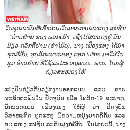
ໃນຊຸດສະສົມທີ່ເຂົ້ົ້າຮ່ວມໃນລາຍການສະແດງ ແຟຊັ່ນ
“ອ໋າວຢ່າຍ ຂອງ ພວກເຮົາ” ເຊິ່ງໄດ້ສະແດງຢູ່ ວັນ
ມ້ຽວ-ກວັກຕື໋ຢາມ (ຮ່າໂນ້ຍ), ນາງ ເຟືອງແທງ ໄດ້ນຳ
ທຸກສີສັນ, ຮູບລັກສະນະຂອງ ດອກ tulips ມາໃສ່ໃນ
ຊຸດ ອ໋າວຢ່າຍ ທີ່ໃຊ້ແພໄໝ organza. ພາບ: ໂດຍຜູ້
ກ່ຽວສະໜອງໃຫ້
ແບ່ງປັນກ່ຽວກັບວຽກງານອອກແບບ ແລະ ຂາຍ
ຜະລິດຕະພັນໃນ ປັດຈຸບັນ ເມື່ອ ໂຄວິດ-19 ລະບາດ,
ນັກອອກແບບ ເຟືອງແທງ ໃຫ້ຮູ້ ວ່າ ປັດຈຸບັນ
ວິສາຫະກິດ ທຸກແຫ່ງ ມີຄວາມຫຍຸ້ງຍາກຄືກັນ ແລະ
ຂະ ແໜງ ແຟຊັ່ນ ລະດັບສູງກໍ່ຄືກັນ. ໃນໄລຍະນີ້, ນາງ