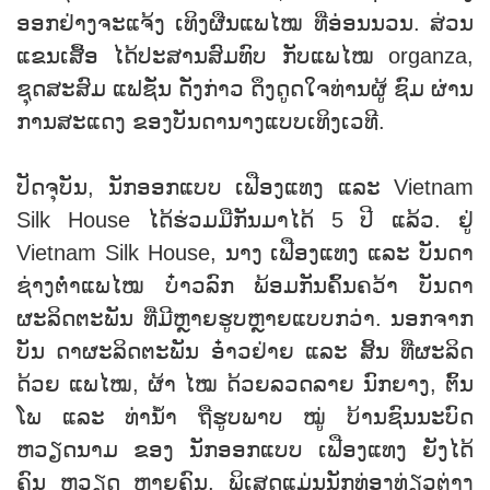
ອອກຢ່າງຈະແຈ້ງ ເທິງຜືນແພໄໝ ທີ່ອ່ອນນວນ. ສ່ວນ
ແຂນເສື້ອ ໄດ້ປະສານສົມທົບ ກັບແພໄໝ organza,
ຊຸດສະສົມ ແຟຊັ່ນ ດັ່ງກ່າວ ດຶງດູດໃຈທ່ານຜູ້ ຊົມ ຜ່ານ
ການສະແດງ ຂອງບັນດານາງແບບເທິງເວທີ.
ປັດຈຸບັນ, ນັກອອກແບບ ເຟືອງແທງ ແລະ Vietnam
Silk House ໄດ້ຮ່ວມມືກັນມາໄດ້ 5 ປີ ແລ້ວ. ຢູ່
Vietnam Silk House, ນາງ ເຟືອງແທງ ແລະ ບັນດາ
ຊ່າງຕໍ່າແພໄໝ ບ໋າວລົກ ພ້ອມກັນຄົ້ນຄວ້າ ບັນດາ
ຜະລິດຕະພັນ ທີ່ມີຫຼາຍຮູບຫຼາຍແບບກວ່າ. ນອກຈາກ
ບັນ ດາຜະລິດຕະພັນ ອ໋າວຢ່າຍ ແລະ ສິ້ນ ທີ່ຜະລິດ
ດ້ວຍ ແພໄໝ, ຜ້າ ໄໝ ດ້ວຍລວດລາຍ ນົກຍາງ, ຕົ້ນ
ໂພ ແລະ ທ່ານໍ້າ ຖືຮູບພາບ ໝູ່ ບ້ານຊົນນະບົດ
ຫວຽດນາມ ຂອງ ນັກອອກແບບ ເຟືອງແທງ ຍັງໄດ້
ຄົນ ຫວຽດ ຫຼາຍຄົນ, ພິເສດແມ່ນນັກທ່ອງທ່ຽວຕ່າງ