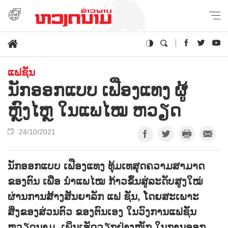
ແຟຊັ່ນ
ນັກອອກແບບ ເຟືອງແທງ ຜູ້
ຫຼົງໄຫຼ ໃນແພໄໝ ຫວຽດ
24/10/2021
ນັກອອກແບບ ເຟືອງແທງ ທຸ້ມເທສຸດຄວາມສາມາດ
ຂອງຕົນ ເພື່ອ ນຳແພໄໝ ກ້າວຂຶ້ນສູ່ລະດັບສູງໃໝ່
ຜ່ານການສ້າງສັນຍາລັກ ແຟ ຊັ່ນ, ໂດຍສະເພາະ
ສິ່ງຂອງສ່ວນຕົວ ຂອງຕົນເອງ ໃນວົງການແຟຊັ່ນ
ຫວຽດນາມ.
ເພິ່ນເຮັດວຽກຢ່າງໜັກ ໃນການອອກ