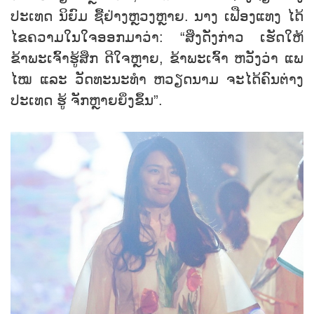
ປະເທດ ນິຍົມ ຊື້ຢ່າງຫຼວງຫຼາຍ. ນາງ ເຟືອງແທງ ໄດ້
ໄຂຄວາມໃນໃຈອອກມາວ່າ: “ສິ່ງດັ່ງກ່າວ ເຮັດໃຫ້
ຂ້າພະເຈົ້າຮູ້ສຶກ ດີໃຈຫຼາຍ, ຂ້າພະເຈົ້າ ຫວັງວ່າ ແພ
ໄໝ ແລະ ວັດທະນະທຳ ຫວຽດນາມ ຈະໄດ້ຄົນຕ່າງ
ປະເທດ ຮູ້ ຈັກຫຼາຍຍິ່ງຂຶ້ນ”.