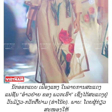
ນັກອອກແບບ ເຟືອງແທງ ໃນລາຍການສະແດງ
ແຟຊັ່ນ “ອ໋າວຢ່າຍ ຂອງ ພວກເຮົາ” ເຊິ່ງໄດ້ສະແດງຢູ່
ວັນມ້ຽວ-ກວັກຕື໋ຢາມ (ຮ່າໂນ້ຍ). ພາບ: ໂດຍຜູ້ກ່ຽວ
ສະໜອງໃຫ້