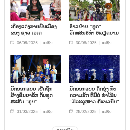
ເຄື່ອງແຕ່ງກາຍພື້ນເມືອງ
ອ໋າວຢ່າຍ-“ທູດ”
ຂອງ ຊາວ ເອເດ
ວັດທະນະທຳ ຫວຽດນາມ
06/09/2025
30/08/2025
ແຟຊັ່ນ
ແຟຊັ່ນ
ນັກອອກແບບ ເຍີດຖຶກ
ນັກອອກແບບ ດຶກຮຸ່ງ ກັບ
ສ້າງສັນຍາລັກ ກັບຊຸດ
ຄວາມຮັກ ທ່ີມີຕໍ່ ຮ່າໂນ້ຍ
ສະສົມ “ກຸຍ”
“ມີລະດູໜາວ ຄືແນວນັ້ນ”
31/03/2025
28/02/2025
ແຟຊັ່ນ
ແຟຊັ່ນ