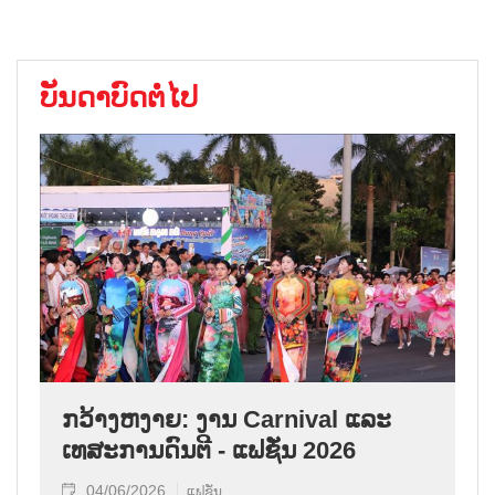
ບັນດາບົດຕໍ່ໄປ
ກວ້າງຫງາຍ: ງານ Carnival ແລະ
ເທສະການດົນຕີ - ແຟຊັ່ນ 2026
04/06/2026
ແຟຊັ່ນ