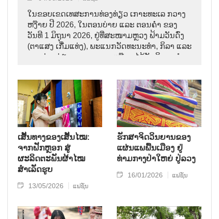
ໃນຂອບເຂດເທສະການທ່ອງທ່ຽວ ເກາະທະເລ ກວາງ
ຫງ໊າຍ ປີ 2026, ໃນຕອນບ່າຍ ແລະ ຕອນຄ່ຳ ຂອງ
ວັນທີ 1 ມິຖຸນາ 2026, ຢູ່ທີ່ສະໜາມຫຼວງ ຟ້າມວັນດົ່ງ
(ຕາແສງ ເກີ໋ມແທ່ງ), ພະແນກວັດທະນະທຳ, ກິລາ ແລະ
ການທ່ອງທ່ຽວ ແຂວງ ກວາງຫງ໊າຍ ໄດ້ຈັດກິດຈະກໍາ
ພິເສດຫຼາຍຢ່າງ, ລວມມີ ງານ Carnival ພາຍໃຕ້ຫົວຂໍ້
"ສີສັນເກາະທະເລ ກວາງຫງ໊າຍ" ແລະ ເທສະການ
ແຟຊັ່ນ, ດົນຕີ ພາຍໃຕ້ຫົວຂໍ້ “ສີສັນ”. ໂຄງການດັ່ງກ່າວ
ມີການເຂົ້າຮ່ວມຂອງບັນ ດານັກສິລະປິນ, ນາງງາມ,
ນາງແບບ ຫຼາຍກວ່າ 300 ຄົນ ພ້ອມດ້ວຍຜູ້ຮັກມັກ
ສິລະປະ 3.000 ຄົນ.
ເສັ້ນທາງຂອງເສັ້ນໄໝ:
ຮັກສາຈິດວິນຍານຂອງ
ຈາກຝັກຫຼອກ ສູ່
ແຜ່ນແພພື້ນເມືອງ ຢູ່
ຜະລິດຕະພັນຜ້າໄໝ
ທ່າມກາງປ່າໃຫຍ່ ປູ່ລວງ
ສຳເລັດຮູບ
16/01/2026
ແຟຊັ່ນ
13/05/2026
ແຟຊັ່ນ