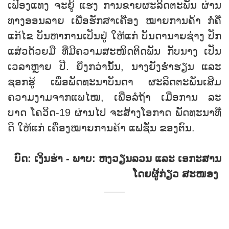
ເຟືອງແທງ ຈະຍູ້ ແຮງ ການຂາຍຜະລິດຕະພັນ ຜ່ານ
ທາງອອນລາຍ ເພື່ອຮັກສາເຄື່ອງ ໝາຍການຄ້າ ກໍ່ຄື
ແກ້ໄຂ ບັນຫາການເປັນຢູ່ ໃຫ້ແກ່ ບັນດານາຍຊ່າງ ປັກ
ແສ່ວດ້ວຍມື ທີ່ມີຄວາມສະໜິດຕິດພັນ ກັບນາງ ເປັນ
ເວລາຫຼາຍ ປີ. ຍິ່ງກວ່ານັ້ນ, ນາງຍັງຮໍ່າຮຽນ ແລະ
ຊອກຮູ້ ເພື່ອພັດທະນາບັນດາ ຜະລິດຕະພັນເສີມ
ຄວາມງາມຈາກແພໄໝ, ເພື່ອລໍຖ້າ ເມື່ອການ ລະ
ບາດ ໂຄວິດ-19 ຜ່ານໄປ ຈະສ້າງໂອກາດ ພັດທະນາທີ່
ດີ ໃຫ້ແກ່ ເຄື່ອງໝາຍການຄ້າ ແຟຊັ່ນ ຂອງຕົນ.
ບົດ: ເງິນຮ່າ - ພາບ: ຫງວຽນລວນ ແລະ ເອກະສານ
ໂດຍຜູ້ກ່ຽວ ສະໜອງ