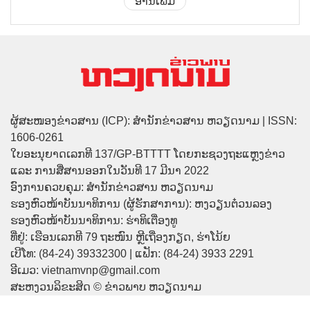
ອ່ານເພີ່ມ
ຜູ້ສະໜອງຂ່າວສານ (ICP): ສຳນັກຂ່າວສານ ຫວຽດນາມ | ISSN:
1606-0261
ໃບອະນຸຍາດເລກທີ 137/GP-BTTTT ໂດຍກະຊວງຖະແຫຼງຂ່າວ
ແລະ ການສື່ສານອອກໃນວັນທີ 17 ມີນາ 2022
ອົງການຄວບຄຸມ: ສຳນັກຂ່າວສານ ຫວຽດນາມ
ຮອງຫົວໜ້າບັນນາທິການ (ຜູ້ຮັກສາການ): ຫງວຽນຕ໋ວນລອງ
ຮອງຫົວໜ້າບັນນາທິການ: ຮ່າທິເຕື່ອງທູ
ທີ່ຢູ່: ເຮືອນເລກທີ 79 ຖະໜົນ ຫຼີເຖື່ອງກຽດ, ຮ່າໂນ້ຍ
ເບີໂທ: (84-24) 39332300 | ແຟັກ: (84-24) 3933 2291
ອີເມວ: vietnamvnp@gmail.com
ສະຫງວນລິຂະສິດ © ຂ່າວພາບ ຫວຽດນາມ