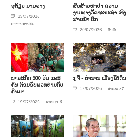
ຮູຕ້ຽວ ນາມວາງ
ສັບສ້າວຫາປາ ຄວາມ
ງາມທາງວັດທະນະທໍາ ເທິງ
23/07/2026
ສາຍນໍ້າ ຕິກ
ອາຫານການກິນ
20/07/2026
ຄົ້ນພົບ
ພາລະກິດ 500 ວັນ ແລະ
ກູຈີ - ຕໍານານ ເມືອງໃຕ້ດິນ
ຄືນ ຕ້ອນຮັບພວກທ່ານກັບ
17/07/2026
ສາລະຄະດີ
ຄືນມາ
19/07/2026
ສາລະຄະດີ