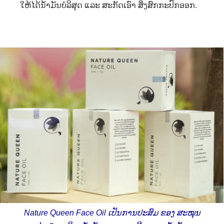
ໃຫ້ໄດ້ນໍ້າມັນບໍລິສຸດ ແລະ ສະກັດເອົາ ສິ່ງສົກກະປົກອອກ.
Nature Queen Face Oil
ເປັນການປະສົມ ຂອງ ສະໝຸນ