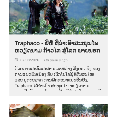
Traphaco - ຍີ່ຫໍ້ ທີ່ນຳເອົາສະໝຸນໄພ
ຫວຽດນາມ ກ້າວໄກ ສູ່ໂລກ ພາຍນອກ
07/08/2026
ເຄື່ອງໝາຍ ຫວຽດ
ດ້ວຍການປະສົມປະສານ ລະຫວ່າງ ສິ່ງຍອດຍິ່ງ ຂອງ
ການແພດພື້ນເມືອງ ກັບ ເຕັກໂນໂລຊີ ທີ່ທັນສະໄໝ
ແລະ ຍຸດທະສາດ ການພັດທະນາແບບຍືນຍົງ,
Traphaco ໄດ້ນຳເອົາ ສະໝຸນໄພ ຫວຽດນາມ
ກາຍເປັນພື້ນຖານ ໃນການ ສ້າງຍີ່ຫໍ້ ຢາປົວພະຍາດ ທີ່
ຊົງອິດທິພົນ, ຄ່ອຍໆ ຢັ້ງຢືນທີ່ຕັ້ງ ຂອງຕົນ ຢູ່ໃນ
ຕະຫຼາດສາກົນ.