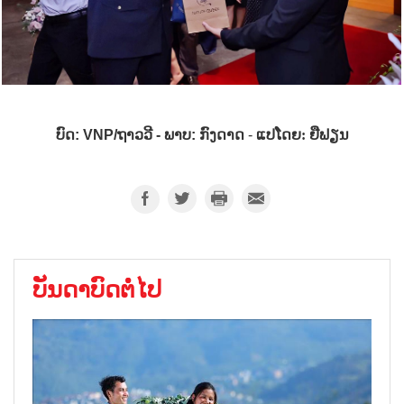
ແປໂດຍ: ຢືຟຽນ
ບົດ:
VNP/
ຖາວວີ - ພາບ: ກົງດາດ
-
ບັນດາບົດຕໍ່ໄປ