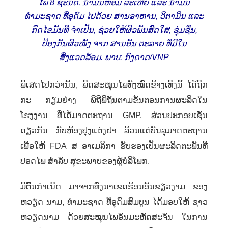
ໄພ
8
ຊະນິດ
,
ນ້ຳມັນຫອມ ລະເຫີຍ ແລະ ນ້ຳມັນ
ທຳມະຊາດ ທີ່ອຸດົມ ໄປດ້ວຍ ສານອາຫານ
,
ວິຕາມິນ ແລະ
ກົດໄຂມັນທີ່ ຈຳເປັນ
,
ຊ່ວຍໃຫ້ຜິວພັນສົດໃສ
,
ຊຸ່ມຊື່ນ
,
ປ້ອງກັນຜິວໜັງ ຈາກ ສານອັນ ຕະລາຍ ທີ່ມີໃນ
ສິ່ງແວດລ້ອມ. ພາບ: ກົງດາດ/
VNP
ພິເສດໄປກວ່ານັ້ນ
,
ພືດສະໝຸນໄພທັງໝົດຂ້າງເທິງນີ້ ໄດ້ຖືກ
ກະ ກຽມຢ່າງ ພິຖີພິຖັນຕາມຂັ້ນຕອນການຜະລິດໃນ
ໂຮງງານ ທີ່ໄດ້ມາດຕະຖານ
GMP.
ສ່ວນປະກອບເຊັ່ນ
ດຽວກັນ ກັບຫ້ອງປຸງແຕ່ງຢາ ລ້ວນແຕ່ບັນລຸມາດຕະຖານ
ເພື່ອໃຫ້
FDA
ສ ອາເມລິກາ ຮັບຮອງເປັນຜະລິດຕະພັນທີ່
ປອດໄພ ສໍາລັບ ສຸຂະພາບຂອງຜູ້ບໍລິໂພກ.
ມີຕົ້ນກຳເນີດ ມາຈາກທົ່ງນາເຂດຮ້ອນອັນຂຽວງາມ ຂອງ
ຫວຽດ ນາມ
,
ທຳມະຊາດ ທີ່ອຸດົມສົມບູນ ໄດ້ມອບໃຫ້ ຊາວ
ຫວຽດນາມ ດ້ວຍສະໝຸນໄພອັນມະຫັດສະຈັນ ໃນການ