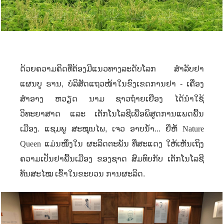
ດ້ວຍ​ຄວາມຄິດທີ່​ຕ້ອງ​ມີ​ແນວທາງລະດັບ​ໂລກ ສໍາລັບຢາ
ແຜນບູ ຮານ
,
ບໍລິສັດ​ແຖວ​ໜ້າ​ໃນ​ຂົງ​ເຂດ​ການ​ຢາ - ​ເຄື່ອງ​
ສຳອາງ​ ຫວຽດ ນາມ ຊາວຖ໋າຍເຢືອງ ​ໄດ້​ນຳ​ໃຊ້​
ວິທະຍາສາດ ​ແລະ ​ເຕັກ​ໂນ​ໂລ​ຊີ​ເພື່ອ​ພິສູດ​ການ​ແພດ​ພື້ນ​
ເມືອງ. ແຊມພູ ສະໝຸນໄພ
,
ເຈວ ອາບນ້ຳ... ຍີ່ຫໍ້
Nature
Queen
ແມ່ນໜຶ່ງໃນ ຜະລິດຕະພັນ ທີ່ສະແດງ ໃຫ້ເຫັນເຖິງ
ຄວາມເປັນຢາພື້ນເມືອງ ຂອງຊາດ ສົມທົບກັບ ເຕັກໂນໂລຊີ
ທັນສະໄໝ ເຂົ້າໃນຂະບວນ ການຜະລິດ.