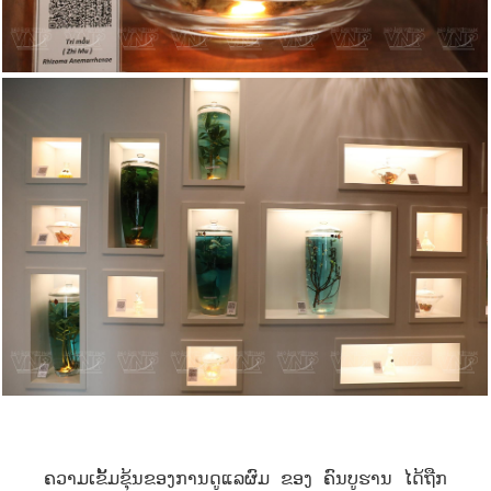
ຄວາມເຂັ້ມຂຸ້ນຂອງການດູແລຜົມ ຂອງ ຄົນບູຮານ ໄດ້ຖືກ