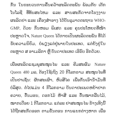
ກັ່ນ ໃນຂະບວນການຄົ້ນຄວ້າຜະລິດຕະພັນ ພ້ອມກັບ ເຕັກ
ໂນໂລຊີ ທີ່ທັນສະໄຫມ ແລະ ສານສະກັດຈາກໂຮງງານ
ຜະລິດຢາ ແລະ ເຄື່ອງສໍາອາງ ໄດ້ບັນລຸມາດຕະຖານ
WHO-
GMP
,
ດ້ວຍ ກິ່ນຫອມ ພິເສດ ແລະ ຄຸນປະໂຫຍດທີ່ໜ້າ
ປະຫຼາດໃຈ
,
Nature Queen
ໄດ້ກາຍເປັນຜະລິດຕະພັນ ທີ່ໄດ້
ຮັບຄວາມນິຍົມ, ບໍ່​ພຽງ​ແຕ່​ຢູ່ພາຍໃນ​ປະ​ເທດ, ​ແຕ່​ຍັງ​ຢູ່​ໃນ​
ຕະ​ຫຼາດ ສ ອາເມລິກາ ​ຫຼື​ ບັນດາປະ​ເທດ ​ເອີ​ຣົບ ອີກດ້ວຍ​.
ເພື່ອຜະລິດແຊມພູສະໝຸນໄພ ແລະ ຄີມສະຜົມ
Nature
Queen 480
ມລ
,
ຕ້ອງໃຊ້ເຖິງ
20
ກິໂລກຣາມ ສະໝຸນໄພທີ່
ເປັນຢາເຊັ່ນ: ຜັກສະເຜົາ
,
ຫົວສີໄຄ ເພື່ອກັ່ນເອົານ້ໍາມັນທີ່
ບໍລິສຸດ. ຕໍ່​ໄປ​ແມ່ນ​
4
ກິ​ໂລກຣາມ ບັນດາປະເພດຫຍ້າປາກ
ຄວາຍ, ຕົ້ນມອນ, ດອກໄມ້ ຫ້າ​ສີ ແລະ ຕົ້ນໝາກລີ້ນໄມ້
,
ໝາກ​ເດືອຍ
1
ກິ​ໂລກຣາມ. ແຕ່ລະ ຢາສະໝຸນໄພ ຂ້າງເທິງນີ້
ໄດ້ຖືກສະກັດອອກ ຕາມຂັ້ນຕອນ ການແຍກຕ່າງຫາກ ເພື່ອ