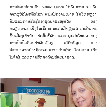
ການທີ່ຜະລິດຕະພັນ
Nature Queen
ໄດ້ຮັບການຍອມ ຮັບ
ຈາກຜູ້ບໍລິໂພກທົ່ວໂລກ ແມ່ນມີຄວາມໝາຍ ອັນໃຫຍ່ຫຼວງ
,
ນັ້ນແມ່ນການຮັບຮູ້ຂອງສູດຢາສະໝຸນໄພ ຂອງ
ຫວຽດນາມ ເຊິ່ງໃນເມື່ອກ່ອນແມ່ນມີພຽງແຕ່ ປະສົບການ
ພື້ນເມືອງເທົ່ານັ້ນ. ປະສິດທິຜົນ ແລະ ຄຸນປະໂຫຍດ ຂອງ
ການປິ່ນປົວດ້ວຍຢາພື້ນເມືອງ ໄດ້ຖືກພິສູດ ທາງ
ວິທະຍາສາດຢ່າງຊັດເຈນ ແລະ ເຕັມສ່ວນ ໂດຍຜ່ານ ເຕັກ
ໂນໂລຊີ ແລະ ການສຶກສາດ້ານວິທະຍາສາດ.