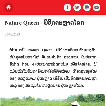
Nature Queen - ພິຊິດຕະຫຼາດໂລກ
23/02/2023
ບໍ່ດົນມານີ້
,
Nature Queen
ໄດ້ນຳຜະລິດຕະພັນຂອງຕົນ
ໃນປະເທດ
ເຂົ້າສູ່ລະບົບຕ່ອງໂສ້​​ ສັບ​ພະ​ສິນ​ຄ້າ ລອງດ່ານ
ອັງກິດ ດ້ວຍ
ເພື່ອຈໍາໜ່າຍ. ນີ້​
47
ປະເພດຜະລິດຕະພັນ
ແມ່ນ​ໜຶ່ງ​ໃນ​ບັນດາ​ຮ້ານ​ທຳ​ອິດ​ທີ່​ຈໍາໜ່າຍ ເຄື່ອງ​​ສະ​ໝຸນ​ໄພ​
ຂອງ ​ຫວຽດນາມ​ ຢູ່​ຕະຫຼາດ ​ເອີ​ຣົບ​
,
​ເປັນ​ຂີດ​ໝາຍ​ການ​ບຸກ
ທະລຸ ​ຂອງ​ ​ສະໝຸນ​ໄພ​ ຫວຽດນາມ​ ຢູ່​ຕະຫຼາດ​ໂລກ.