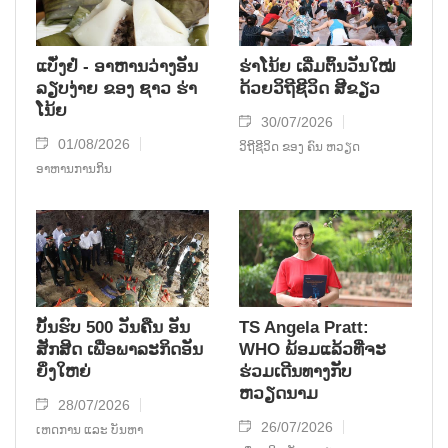
ແບັ໋ງຢໍ່ - ອາຫານວ່າງອັນ
ຮ່າໂນ້ຍ ເລີ່ມຕົ້ນວັນໃໝ່
ລຽບງ່າຍ ຂອງ ຊາວ ຮ່າ
ດ້ວຍວິຖີຊີວິດ ສີຂຽວ
ໂນ້ຍ
30/07/2026
01/08/2026
ວິຖີຊີວິດ ຂອງ ຄົນ ຫວຽດ
ອາຫານການກິນ
ບັ້ນຮົບ 500 ວັນຄືນ ອັນ
TS Angela Pratt:
ສັກສິດ ເພື່ອພາລະກິດອັນ
WHO ພ້ອມແລ້ວທີ່ຈະ
ຍິ່ງໃຫຍ່
ຮ່ວມເດີນທາງກັບ
ຫວຽດນາມ
28/07/2026
26/07/2026
ເຫດການ ແລະ ບັນຫາ