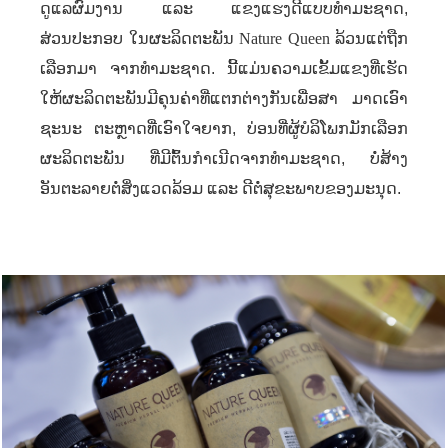
ດູແລຜົມງານ ແລະ ແຂງແຮງດີແບບທຳມະຊາດ
,
ສ່ວນປະກອບ ໃນຜະລິດຕະພັນ
Nature Queen
ລ້ວນແຕ່ຖືກ
ເລືອກມາ ຈາກທໍາມະຊາດ. ນີ້​ແມ່ນ​ຄວາມ​ເຂັ້ມ​ແຂງ​ທີ່​ເຮັດ​
ໃຫ້​ຜະລິດ​ຕະພັນ​ມີ​ຄຸນຄ່າ​ທີ່​ແຕກ​ຕ່າງ​ກັນ​ເພື່ອ​ສາ ມາດ​ເອົາ​
ຊະ​ນະ ​ຕະຫຼາດ​ທີ່​ເອົາໃຈຍາກ
,
ບ່ອນທີ່ຜູ້​ບໍລິ​ໂພ​ກມັກ​ເລືອກ​
ຜະລິດ​ຕະພັນ ​ທີ່​ມີ​ຕົ້ນ​ກຳ​ເນີ​ດຈາກ​ທຳ​ມະ​ຊາດ
,
ບໍ່​ສ້າງ
ອັນຕະລາຍ​ຕໍ່​ສິ່ງ​ແວດ​ລ້ອມ
​ແລະ​ ດີ​ຕໍ່​ສຸຂະພາບ​ຂອງ​ມະນຸດ.