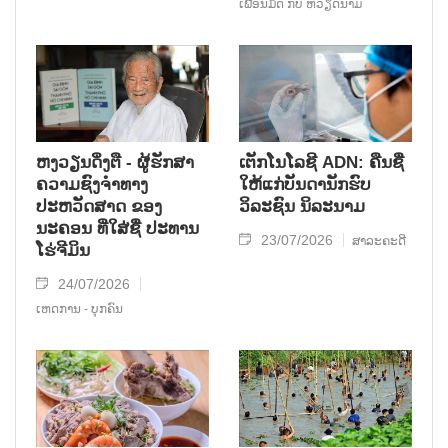
ເພື່ອນມິດ ກັບ ຫວຽດນາມ
ຫງວຽນດິ່ງຕື - ຜູ້ຮັກສາ
ເຕັກໂນໂລຊີ ADN: ຄືນຊື່
ຄວາມຊົງຈໍາທາງ
ໃຫ້ແກ່ບັນດານັກຮົບ
ປະຫວັດສາດ ຂອງ
ວິລະຊົນ ນິລະນາມ
ນະຄອນ ທີ່ໃສ່ຊື່ ປະທານ
23/07/2026
ສາລະຄະດີ
ໂຮ່ຈີມິນ
24/07/2026
ເຫດການ - ບຸກຄົນ