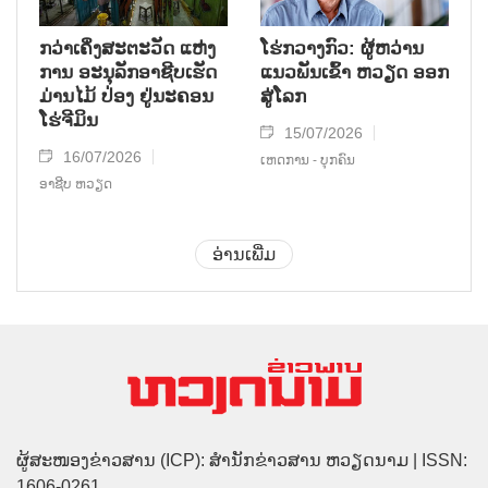
ກວ່າເຄິ່ງສະຕະວັດ ແຫ່ງ
ໂຮ່ກວາງກົວ: ຜູ້ຫວ່ານ
ການ ອະນຸລັກອາຊີບເຮັດ
ແນວພັນເຂົ້າ ຫວຽດ ອອກ
ມ່ານໄມ້ ປ່ອງ ຢູ່ນະຄອນ
ສູ່ໂລກ
ໂຮ່ຈີມິນ
15/07/2026
16/07/2026
ເຫດການ - ບຸກຄົນ
ອາຊີບ ຫວຽດ
ອ່ານເພີ່ມ
ຜູ້ສະໜອງຂ່າວສານ (ICP): ສຳນັກຂ່າວສານ ຫວຽດນາມ | ISSN:
1606-0261