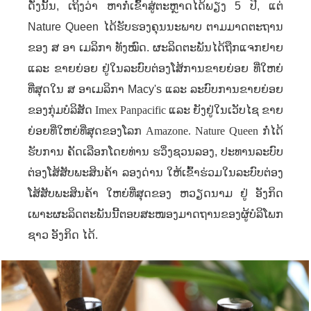
ດັ່ງນັ້ນ
,
ເຖິງວ່າ ຫາກໍ່ເຂົ້າສູ່ຕະຫຼາດໄດ້ພຽງ
5
ປີ
,
ແຕ່
Nature Queen
ໄດ້ຮັບຮອງຄຸນນະພາບ ຕາມມາດຕະຖານ
ຂອງ ສ ອາ ເມລິກາ ທັງໝົດ. ຜະລິດຕະພັນໄດ້ຖືກແຈກຢາຍ
ແລະ ຂາຍຍ່ອຍ ຢູ່ໃນລະບົບຕ່ອງໂສ້ການຂາຍຍ່ອຍ ທີ່ໃຫຍ່
ທີ່ສຸດໃນ ສ ອາເມລິກາ
Macy's
ແລະ ລະບົບການຂາຍຍ່ອຍ
ຂອງກຸ່ມບໍລິສັດ
Imex Panpacific
ແລະ ຍັງຢູ່ໃນເວັບໄຊ ຂາຍ
ຍ່ອຍທີ່ໃຫຍ່ທີ່ສຸດຂອງໂລກ
Amazone. Nature Queen
ກໍ່​ໄດ້​
ຮັບ​ການ ​ຄັດ​ເລືອກ​ໂດຍ​ທ່ານ ຮວິ່ງຊວນລອງ
,
ປະ​ທານລະບົບ
ຕ່ອງໂສ້​​ສັບ​ພະ​ສິນ​ຄ້າ ລອງດ່ານ
ໃຫ້​ເຂົ້າ​ຮ່ວມ​ໃນ​ລະບົບຕ່ອງ
ໂສ້​​ສັບ​ພະ​ສິນ​ຄ້າ ​ໃຫຍ່ທີ່ສຸດ​ຂອງ ​ຫວຽດ​ນາມ ຢູ່ ​ອັງ​ກິດ
ເພາະ​ຜະ​ລິດ​ຕະ​ພັນ​ນີ້​ຕອບ​ສະ​ໜອງ​ມາດ​ຖານ​ຂອງ​ຜູ້​ບໍ​ລິ​ໂພກ​
ຊາວ​ ອັງ​ກິດ ໄດ້.