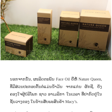
ນອກຈາກນັ້ນ
,
ຜະລິດຕະພັນ
Face Oil
ຍີ່ຫໍ້
Nature Queen
,
ທີ່ມີສ່ວນປະກອບຕົ້ນຕໍແມ່ນນ້ໍາມັນ ຈາກແກ່ນ ຜັກຊີ
,
ຍັງ
ຄອງໃຈຜູ້ບໍລິໂພກ ຊາວ ອາເມລິກາ ໃນເວລາ ທີ່ປາກົດຢູ່ໃນ
ຊັ້ນວາງຂອງ ໃນຮ້ານສັບພະສິນຄ້າ
Macy’s.