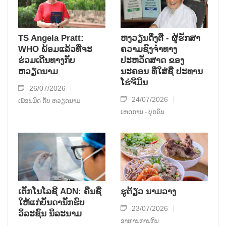
TS Angela Pratt:
ຫງວຽນດິ່ງຕື - ຜູ້ຮັກສາ
WHO ພ້ອມແລ້ວທີ່ຈະ
ຄວາມຊົງຈໍາທາງ
ຮ່ວມເດີນທາງກັບ
ປະຫວັດສາດ ຂອງ
ຫວຽດນາມ
ນະຄອນ ທີ່ໃສ່ຊື່ ປະທານ
ໂຮ່ຈີມິນ
26/07/2026
24/07/2026
ເພື່ອນມິດ ກັບ ຫວຽດນາມ
ເຫດການ - ບຸກຄົນ
ເຕັກໂນໂລຊີ ADN: ຄືນຊື່
ຮູຕ້ຽວ ນາມວາງ
ໃຫ້ແກ່ບັນດານັກຮົບ
23/07/2026
ວິລະຊົນ ນິລະນາມ
ອາຫານການກິນ