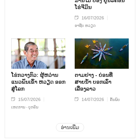
ມ່ານໄມ້ ປ່ອງ ຢູ່ນະຄອນ
ໂຮ່ຈີມິນ
16/07/2026
ອາຊີບ ຫວຽດ
ໂຮ່ກວາງກົວ: ຜູ້ຫວ່ານ
ຕາມຢາງ - ບ່ອນທ່ີ
ແນວພັນເຂົ້າ ຫວຽດ ອອກ
ສາຍນໍ້າ ບອກເລົ່າ
ສູ່ໂລກ
ເລື່ອງລາວ
15/07/2026
14/07/2026
ຄົ້ນພົບ
ເຫດການ - ບຸກຄົນ
ອ່ານເພີ່ມ