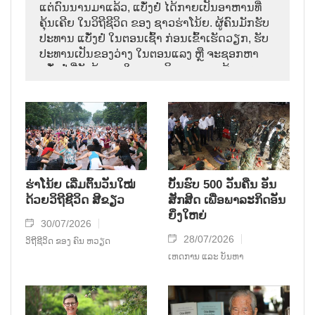
ແຕ່ດົນນານມາແລ້ວ, ແບັ໋ງຢໍ່ ໄດ້ກາຍເປັນອາຫານທີ່
ຄຸ້ນເຄີຍ ໃນວິຖີຊີວິດ ຂອງ ຊາວຮ່າໂນ້ຍ. ຜູ້ຄົນມັກຮັບ
ປະທານ ແບັ໋ງຢໍ່ ໃນຕອນເຊົ້າ ກ່ອນເຂົ້າເຮັດວຽກ, ຮັບ
ປະທານເປັນຂອງວ່າງ ໃນຕອນແລງ ຫຼື ຈະຊອກຫາ
ແບັ໋ງຢໍ່ ທີ່ຍັງຮ້ອນໆ ໃນຕອນເດິກ. ຮູບພາບຜູ້ເລາະຂາຍ
ເຄື່ອງ ດ້ວຍສຽງຮ້ອງ ອອກມາວ່າ “ແບ໋ງຢໍ່ ຮ້ອນໆ ເດີ້”
ໄດ້ກາຍເປັນສ່ວນໜຶ່ງ ຂອງ ຄວາມຊົງຈຳ ຂອງ
ຊາວເມືອງຫຼວງ ມາຫຼາຍຮຸ່ນຄົນ.
ຮ່າໂນ້ຍ ເລີ່ມຕົ້ນວັນໃໝ່
ບັ້ນຮົບ 500 ວັນຄືນ ອັນ
ດ້ວຍວິຖີຊີວິດ ສີຂຽວ
ສັກສິດ ເພື່ອພາລະກິດອັນ
ຍິ່ງໃຫຍ່
30/07/2026
28/07/2026
ວິຖີຊີວິດ ຂອງ ຄົນ ຫວຽດ
ເຫດການ ແລະ ບັນຫາ