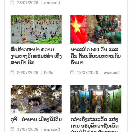
23/07/2026
ສາລະຄະດີ
ສັບສ້າວຫາປາ ຄວາມ
ພາລະກິດ 500 ວັນ ແລະ
ງາມທາງວັດທະນະທໍາ ເທິງ
ຄືນ ຕ້ອນຮັບພວກທ່ານກັບ
ສາຍນໍ້າ ຕິກ
ຄືນມາ
20/07/2026
19/07/2026
ຄົ້ນພົບ
ສາລະຄະດີ
ກູຈີ - ຕໍານານ ເມືອງໃຕ້ດິນ
ກວ່າເຄິ່ງສະຕະວັດ ແຫ່ງ
ການ ອະນຸລັກອາຊີບເຮັດ
17/07/2026
ສາລະຄະດີ