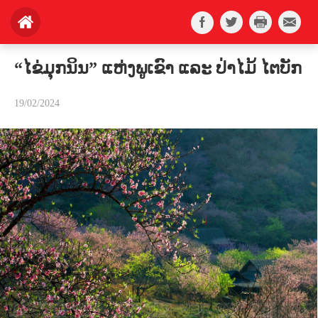
“ໄຂ່ມຸກນິນ” ແຫ່ງພູເຂົາ ແລະ ປ່າໄມ້ ໄຕບັກ
19/02/2024