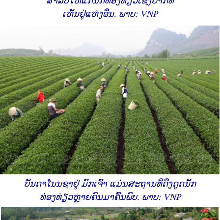
ສຳລັບໃຫ້​ແກ່​ນັກ​ທ່ອງ​ທ່ຽວ​ເຊິ່ງຍາກທີ່
ເຫັນຢູ່ແຫ່ງອື່ນ. ພາບ: VNP
ບັນດາໂນນຊາຢູ່ ມົກເຈົາ ແມ່ນສະຖານທີ່ດຶງດູດນັກ
ທ່ອງທ່ຽວຫຼາຍຄົນມາຄົ້ນພົບ. ພາບ: VNP