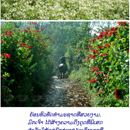
ຍ້ອນ​ທິວ​ທັດ​ທຳ​ມະ​ຊາດ​ທີ່​ສວຍ​ງາມ,
ມົກເຈົາ ໄດ້​ສ້າງ​ຄວາມ​ດຶງ​ດູດ​ທີ່​ພິ​ເສດ​