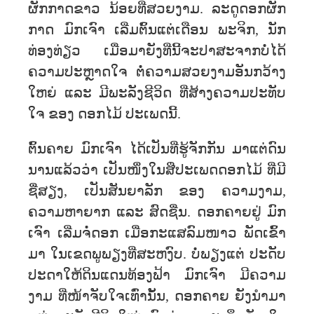
ຜັກກາດຂາວ​ ນ້ອຍ​ທ່ີສວຍງາມ. ລະ​ດູ​ດອກ​ຜັກ​
ກາດ ມົກເຈົາ ເລີ່ມ​ຕົ້ນແຕ່​ເດືອນ ​ພະ​ຈິກ, ນັກ​
ທ່ອງ​ທ່ຽວ ເມື່ອ​ມາຍັງທີ່​ນີ້ຈະປາສະຈາກ​ບໍ່ໄດ້
ຄວາມປະຫຼາດໃຈ ຕໍ່ຄວາມສວຍງາມ​ອັນ​ກວ້າງ​
ໃຫຍ່ ​ແລະ ມີພະລັງຊີວິດ ທີ່ສ້າງຄວາມປະທັບ
ໃຈ ຂອງ ດອກໄມ້ ປະເພດນີ້.
ຕົ້ນຄາຍ ມົກເຈົາ ໄດ້ເປັນທີ່ຮູ້ຈັກກັນ ມາແຕ່ດົນ
ນານແລ້ວວ່າ ເປັນໜຶ່ງໃນສີ່ປະເພດດອກໄມ້ ທີ່ມີ
ຊື່ສຽງ, ເປັນສັນຍາລັກ ຂອງ ຄວາມງາມ,
ຄວາມຫາຍາກ ແລະ ສົດຊື່ນ. ດອກ​ຄາຍ​​ຢູ່ ມົກ​
ເຈົາ ເລີ່ມຈໍ່ດອກ ​ເມື່ອ​ກະແສລົມ​​ໜາວ ພັດ​ເຂົ້າ​
ມາ ໃນເຂດ​ພູ​ພຽງ​ທີ່​ສະ​ຫງົບ. ບໍ່ພຽງແຕ່ ປະດັບ
ປະດາໃຫ້ດິນແດນທ້ອງຟ້າ ມົກເຈົາ ມີຄວາມ
ງາມ ທີ່ໜ້າຈັບໃຈເທົ່ານັ້ນ, ດອກຄາຍ ຍັງນຳມາ