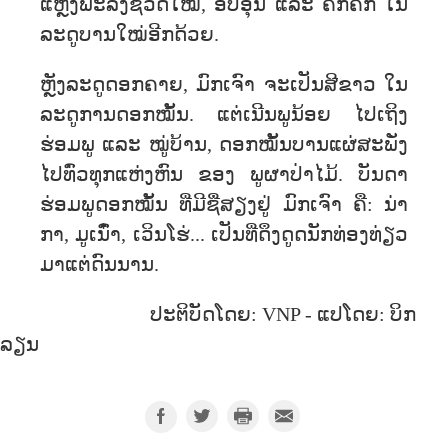
ແຫຼ່ງພະລັງຊີວິດໃໝ່, ອົບອຸ່ນ ແລະ ຄຶກຄັກ ໃນ
ລະດູບານໃໝ່ອີກດ້ວຍ.
ຫຼັງ​​ລະ​ດູ​ດອກຄາຍ, ມົກເຈົາ ຈະເປັນ​ສີ​ຂາວ ​ໃນ​
ລະ​ດູ​ການ​ດອກ​ໝັ້ນ. ແຕ່​ເນີນ​ພູ​ນ້ອຍ ໄປເຖິງ​
ຮ່ອມ​ພູ ​ແລະ​ ໝູ່​ບ້ານ, ດອກ​ໝັ້ນ​ບານແຜ່ສະພັ່ງ
ໄປທົ່ວທຸກແຫ່ງຫົນ ຂອງ ພູຜາປ່າໄມ້. ບັນດາ
ຮ່ອມ​ພູ​ດອກ​ໝັ້ນ ​ທີ່​ມີ​ຊື່​ສຽງ​ຢູ່ ມົກ​ເຈົາ ຄື: ນ່າ​
ກາ, ມູເນົ໋າ, ເວິນໂຮ່... ເປັນທ່ີ​ດຶງ​ດູດ​ນັກ​ທ່ອງ​ທ່ຽວ​
ມາ​ແຕ່​ດົນ​ນານ.
ປະຕິບັດໂດຍ: VNP - ແປໂດຍ: ບິກ
ລຽນ