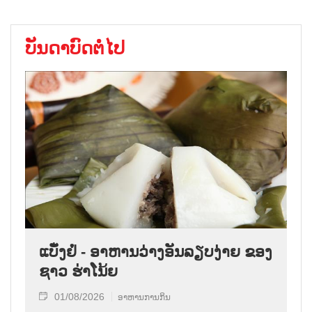
ບັນດາບົດຕໍ່ໄປ
ແບັ໋ງຢໍ່ - ອາຫານວ່າງອັນລຽບງ່າຍ ຂອງ
ຊາວ ຮ່າໂນ້ຍ
01/08/2026
ອາຫານການກິນ