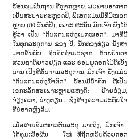
ຍ້ອນ​ພູມ​ສັນ​ຖານ​ ທີ່​ຫຼາກຫຼາຍ, ສະ​ພາບ​ອາ​ກາດ​
ເຢັນ​ສະ​ບາຍ​ຕະຫຼອດ​ປີ, ພິເສດແມ່ນ​ມື້​ທີ່​ມີ​ໝອກ
ຫຼາຍ (80 ວັນ​ຕໍ່​ປີ), ເພາະ ສະນັ້ນ ມົົກເຈົາ ຍັງ​​ໄດ້
ຮູ້​ວ່າ ເປັນ “ດິນແດນ​ແຫ່ງ​ເມກໝອກ”. ມາ​ທີ່ນີ້​
ໃນ​ທຸກ​ລະ​ດູ​ການ​ ຂອງ ​ປີ, ນັກ​ທ່ອງ​ທ່ຽວ ​ຍັງ​ສາ​
ມາດ​ຄົ້ນພົບ ​ທິວທັດທຳມະຊາດ ​ດ້ວຍບັນດາ​
ສວນ​ຊາ​ທີ່​ຍາວ​ຢຽດ ແລະ ຮ່ອມ​ພູ​ດອກ​ໄມ້​ທີ່​ເບັ່ງ​
ບານ ເປັ່ງສີສັນ​ຕາມ​ລະ​ດູ​ການ. ມົກເຈົາ ຍັງແມ່ນ
“ດິນແດນແຫ່ງນ້ຳຕົກ” ຍ້ອນມີນ້ຳຕົກ ທີ່ເປັນ
ເອກະລັກສະເພາະຫຼາຍແຫ່ງຄື: ຢ໊າຍອ໋ຽມ,
ຈ່ຽງຄວາ, ນ່າງຕຽນ... ຊຶ່ງສ້າງຄວາມປະທັບໃຈ
ທີ່ບໍ່ອາດຫຼົງລືມ.
ເມື່ອສາຍ​ລົມ​ໜາວ​ຕົ້ນລະດູ​​​ ມາ​ເຖິງ, ມົກເຈົາ ​
ໄດ້​ຄຸມ​ເສື້ອ​ຜືນ ໃໝ່ ທີ່ຖືກ​ຫຍິບ​ດ້ວຍ​ດອກ