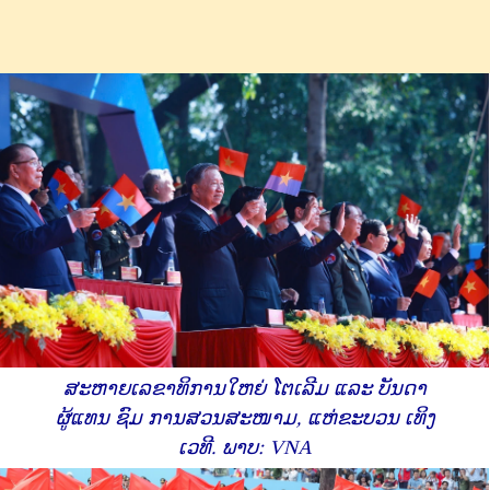
ສະຫາຍເລຂາທິການໃຫຍ່ ໂຕເລີມ ແລະ ບັນດາ
ຜູ້ແທນ ຊົມ ການສວນສະໜາມ, ແຫ່ຂະບວນ ເທິງ
ເວທີ. ພາບ: VNA