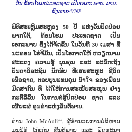
ວັນ ທ້ອນໂຮມປະເທດຊາດ ເປັນເອກະ ພາບ. ພາບ:
ທົງຫາຍ/VNP
ພິທີສະເຫຼີມສະຫຼອງ 50 ປີ ແຫ່ງວັນປົດປ່ອຍ
ພາກໃຕ້, ທ້ອນໂຮມ ປະເທດຊາດ ເປັນ
ເອກະພາບ ຊຶ່ງໄດ້ຈັດຂຶ້ນ ໃນວັນທີ 30 ເມສາ ທີ່
ນະຄອນ ໂຮ່ຈີມິນ, ເປັນໂອກາດໃຫ້ ຫວຽດນາມ
ສະແດງ ຄວາມຮູ້ ບຸນຄຸນ ແລະ ລະນຶກເຖິງ
ບັນດາວິລະຊົນ ນັກຮົບ ທ່ີເສຍສະຫຼະ ຊີວິດ
ເພື່ອຊາດ, ຕອບບຸນແທນຄຸນ ນໍ້າໃຈ ຂອງເພື່ອນ
ມິດສາກົນ ທີ່ ໄດ້ໃຫ້ການສະໜັບສະໜູນ ຢ່າງ
ກະຕືລືລົ້ນ ໃນການຕໍ່ສູ້ປົດປ່ອຍ ຊາດ ແລະ
ເຜີຍແຜ່ ຄຸນຄ່າແຫ່ງສັນຕິພາບ.
ທ່ານ John McAuliff, ຜູ້ອໍານວຍການບໍລິຫານ
ມູນນິທິ ໄກ່ເກ່ຍ ສັນຕິພາບ ແລະ ພັດທະນາ