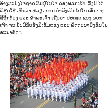
ອ້າງທະນົງໃຈຊາດ ທີ່ມີຢູ່ໃນໃຈ ຂອງພວກເຂົາ. ສິ່ງນີ້ ໄດ້
ພິສູດໃຫ້ເຫັນວ່າ ຫວຽດນາມ ກໍາລັງເດີນໄປໃນ ເສັ້ນທາງ
ທີ່ຖືກຕ້ອງ ແລະ ຂ້າພະເຈົ້າ ເຊື່ອວ່າ ປະເທດ ຂອງ ພວກ
ເຈົ້າ ຈະ ນັບມື້ນັບຮັ່ງມີເຂັ້ມແຂງ ແລະ ພັດທະນາຍິ່ງຂຶ້ນໃນ
ອະນາຄົດ”.