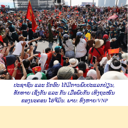
ປະຊາຊົນ ​ແລະ ນັກຮົບ ​ໄດ້​ມີ​ການພົບປະແລກປ່ຽນ,
ທັກທາຍ ເຊິ່ງກັນ ​ແລະ ກັນ ​ເມື່ອ​ພົບ​ກັນ ເທິງ​ຖະໜົນ
ຂອງນະຄອນ ​ໂຮ່ຈີ​ມິນ. ພາບ: ທົງຫາຍ/VNP