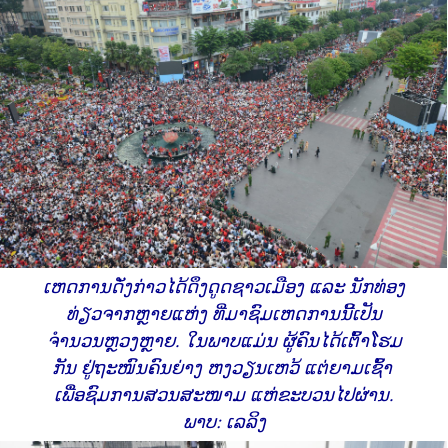
ເຫດການ​ດັ່ງກ່າວ​ໄດ້​ດຶງ​ດູດ​ຊາວ​ເມືອງ​ ແລະ​ ນັກ​ທ່ອງ​
ທ່ຽວ​ຈາກ​ຫຼາຍ​ແຫ່ງ ​ທີ່​ມາ​ຊົມ​ເຫດການ​ນີ້​ເປັນ​
ຈຳນວນ​ຫຼວງ​ຫຼາຍ. ​ໃນ​ພາບແມ່ນ ຜູ້​ຄົນ​ໄດ້​ເຕົ້າ​ໂຮມ​
ກັນ ​ຢູ່​ຖະໜົນ​ຄົນ​ຍ່າງ ຫງວຽນ​ເຫວ້ ​ແຕ່​ຍາມ​ເຊົ້າ ​
ເພື່ອ​ຊົມ​ການສວນສະໜາມ ​ແຫ່​ຂະ​ບວນໄປຜ່ານ.
ພາບ: ເລລິງ