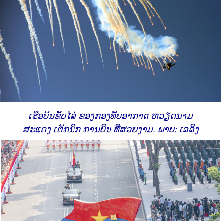
ເຮືອບິນຂັບໄລ່ ຂອງກອງທັບອາກາດ ຫວຽດນາມ
ສະແດງ ເຕັກນິກ ການບິນ ທີ່ສວຍງາມ. ພາບ: ເລລິງ