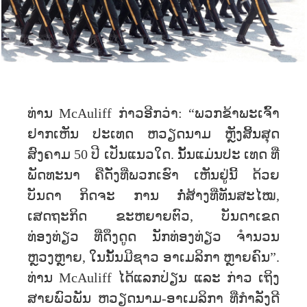
ທ່ານ McAuliff ກ່າວອີກວ່າ: “ພວກຂ້າພະເຈົ້າ
ຢາກເຫັນ ປະເທດ ຫວຽດນາມ ຫຼັງສິ້ນສຸດ
ສົງຄາມ 50 ປີ ເປັນແນວໃດ. ນັ້ນແມ່ນປະ ເທດ ທີ່
ພັດທະນາ ຄືດັ່ງທີ່ພວກເຮົາ ເຫັນຢູ່ນີ້ ດ້ວຍ
ບັນດາ ກິດຈະ ການ ກໍ່ສ້າງທີ່ທັນສະໄໝ,
ເສດຖະກິດ ຂະຫຍາຍຕົວ, ບັນດາເຂດ
ທ່ອງທ່ຽວ ທີ່ດຶງດູດ ນັກທ່ອງທ່ຽວ ຈໍານວນ
ຫຼວງຫຼາຍ, ໃນນັ້ນມີຊາວ ອາເມລິກາ ຫຼາຍຄົນ”.
ທ່ານ McAuliff ໄດ້ແລກປ່ຽນ ແລະ ກ່າວ ເຖິງ
ສາຍພົວພັນ ຫວຽດນາມ-ອາເມລິກາ ທີ່ກໍາລັງດີ