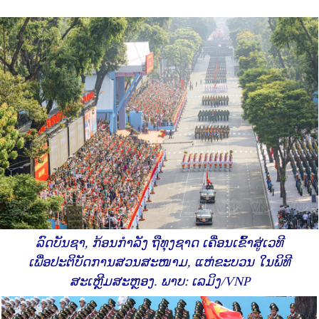
ລົດບັນຊາ, ກ້ອນກໍາລັງ ຖືທຸງຊາດ ເຄື່ອນເຂົ້າສູ່ເວທີ
ເພື່ອປະຕິບັດການສວນສະໜາມ, ແຫ່ຂະບວນ ໃນພິທີ
ສະເຫຼີມສະຫຼອງ. ພາບ: ເລມິງ/VNP