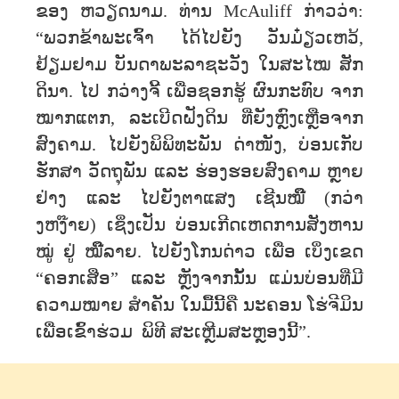
ຂອງ ຫວຽດນາມ. ທ່ານ McAuliff ກ່າວວ່າ:
“ພວກຂ້າພະເຈົ້າ ໄດ້ໄປຍັງ ວັນມ໋ຽວເຫວ້,
ຢ້ຽມຢາມ ບັນດາພະລາຊະວັງ ໃນສະໄໝ ສັກ
ດິນາ. ໄປ ກວ່າງຈີ້ ເພື່ອຊອກຮູ້ ຜົນກະທົບ ຈາກ
ໝາກແຕກ, ລະເບີດຝັງດິນ ທີ່ຍັງຫຼົງເຫຼືອຈາກ
ສົງຄາມ. ໄປຍັງພິພິທະພັນ ດ່າໜັງ, ບ່ອນເກັບ
ຮັກສາ ວັດຖຸພັນ ແລະ ຮ່ອງຮອຍສົງຄາມ ຫຼາຍ
ຢ່າງ ແລະ ໄປຍັງຕາແສງ ເຊີນໝີ໊ (ກວ່າ
ງຫງ໊າຍ) ເຊິ່ງເປັນ ບ່ອນເກີດເຫດການສັງຫານ
ໝູ່ ຢູ່ ໝີ໊ລາຍ. ໄປຍັງໂກນດ່າວ ເພື່ອ ເບິ່ງເຂດ
“ຄອກເສືອ” ແລະ ຫຼັງຈາກນັ້ນ ແມ່ນບ່ອນທີ່ມີ
ຄວາມໝາຍ ສໍາຄັນ ໃນມື້ນີ້ຄື ນະຄອນ ໂຮ່ຈີມິນ
ເພື່ອເຂົ້າຮ່ວມ ພິທີ ສະເຫຼີມສະຫຼອງນີ້”.