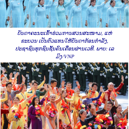
ບັນດາຄະນະເຂົ້າຮ່ວມການສວນສະໜາມ, ແຫ່
ຂະບວນ ເປັນຕົວແທນໃຫ້ບັນດາກ້ອນກຳລັງ,
ປະຊາຊົນທຸກຊົນຊັ້ນຄົນເຄື່ອນຜ່ານເວທີ. ພາບ: ເລ
ມິງ/VNP