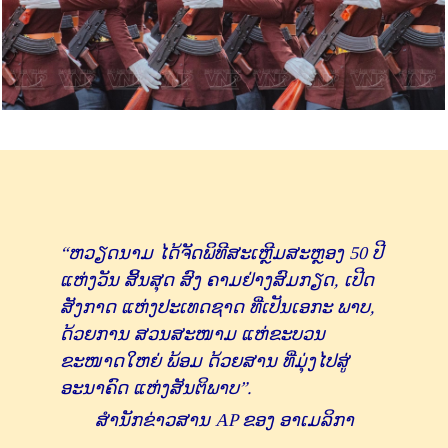
“ຫວຽດນາມ ໄດ້ຈັດພິທີສະເຫຼີມສະຫຼອງ 50 ປີ
ແຫ່ງວັນ ສິ້ນສຸດ ສົງ ຄາມຢ່າງສົມກຽດ, ເປີດ
ສັງກາດ ແຫ່ງປະເທດຊາດ ທີ່ເປັນເອກະ ພາບ,
ດ້ວຍການ ສວນສະໜາມ ແຫ່ຂະບວນ
ຂະໜາດໃຫຍ່ ພ້ອມ ດ້ວຍສານ ທີ່ມຸ່ງໄປສູ່
ອະນາຄົດ ແຫ່ງສັນຕິພາບ”.
ສໍານັກຂ່າວສານ AP ຂອງ ອາເມລິກາ