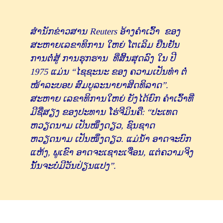
ສໍານັກຂ່າວສານ Reuters ອ້າງຄໍາເວົ້າ ຂອງ
ສະຫາຍເລຂາທິການ ໃຫຍ່ ໂຕເລິມ ຢືນຢັນ
ການຕໍ່ສູ້ ການຮຸກຮານ ທີ່ສິ້ນສຸດລົງ ໃນ ປີ
1975 ແມ່ນ “ໄຊຊະນະ ຂອງ ຄວາມເປັນທໍາ ຕໍ່
ໜ້າລະບອບ ສົມບູລະນາຍາສິດທິລາດ”.
ສະຫາຍ ເລຂາທິການໃຫຍ່ ຍັງໄດ້ຍົກ ຄໍາເວົ້າທີ່
ມີຊື່ສຽງ ຂອງປະທານ ໂຮ່ຈີມິນຄື: “ປະເທດ
ຫວຽດນາມ ເປັນໜຶ່ງດຽວ, ຊົນຊາດ
ຫວຽດນາມ ເປັນໜຶ່ງດຽວ. ແມ່ນ້ຳ ອາດຈະບົກ
ແຫ້ງ, ພູເຂົາ ອາດຈະເຊາະເຈື່ອນ, ແຕ່ຄວາມຈິງ
ນັ້ນຈະບໍ່ມີວັນປ່ຽນແປງ”.