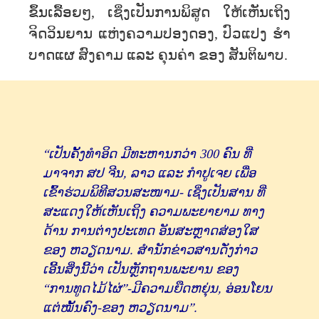
ຂຶ້ນເລື້ອຍໆ, ເຊິ່ງເປັນການພິສູດ ໃຫ້ເຫັນເຖິງ
ຈິດວິນຍານ ແຫ່ງຄວາມປອງດອງ, ປົວແປງ ຮຳ
ບາດແຜ ສົງຄາມ ແລະ ຄຸນຄ່າ ຂອງ ສັນຕິພາບ.
“ເປັນຄັ້ງທໍາອິດ ມີທະຫານກວ່າ 300 ຄົນ ທີ່
ມາຈາກ ສປ ຈີນ, ລາວ ແລະ ກໍາປູເຈຍ ເພື່ອ
ເຂົ້າຮ່ວມພິທີສວນສະໜາມ- ເຊິ່ງເປັນສານ ທີ່
ສະແດງໃຫ້ເຫັນເຖິງ ຄວາມພະຍາຍາມ ທາງ
ດ້ານ ການຕ່າງປະເທດ ອັນສະຫຼາດສ່ອງໃສ
ຂອງ ຫວຽດນາມ. ສໍານັກຂ່າວສານດັ່ງກ່າວ
ເອີ້ນສິ່ງນີ້ວ່າ ເປັນຫຼັກຖານພະຍານ ຂອງ
“ການທູດໄມ້ໄຜ່”-ມີຄວາມຍືດຫຍຸ່ນ, ອ່ອນໂຍນ
ແຕ່ໝັ້ນຄົງ-ຂອງ ຫວຽດນາມ”.