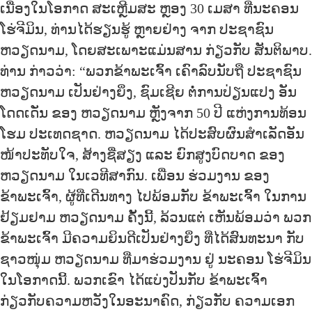
ເນື່ອງໃນໂອກາດ ສະເຫຼີມສະ ຫຼອງ 30 ເມສາ ທີ່ນະຄອນ
ໂຮ່ຈີມິນ, ທ່ານໄດ້ຮຽນຮູ້ ຫຼາຍຢ່າງ ຈາກ ປະຊາຊົນ
ຫວຽດນາມ, ໂດຍສະເພາະແມ່ນສານ ກ່ຽວກັບ ສັນຕິພາບ.
ທ່ານ ກ່າວວ່າ: “ພວກຂ້າພະເຈົ້າ ເຄົາລົບນັບຖື ປະຊາຊົນ
ຫວຽດນາມ ເປັນຢ່າງຍິ່ງ, ຊົມເຊີຍ ຕໍ່ການປ່ຽນແປງ ອັນ
ໂດດເດັ່ນ ຂອງ ຫວຽດນາມ ຫຼັງຈາກ 50 ປີ ແຫ່ງການທ້ອນ
ໂຮມ ປະເທດຊາດ. ຫວຽດນາມ ໄດ້ປະສົບຜົນສໍາເລັດອັນ
ໜ້າປະທັບໃຈ, ສ້າງຊື່ສຽງ ແລະ ຍົກສູງບົດບາດ ຂອງ
ຫວຽດນາມ ໃນເວທີສາກົນ. ເພື່ອນ ຮ່ວມງານ ຂອງ
ຂ້າພະເຈົ້າ, ຜູ້ທີ່ເດີນທາງ ໄປພ້ອມກັບ ຂ້າພະເຈົ້າ ໃນການ
ຢ້ຽມຢາມ ຫວຽດນາມ ຄັ້ງນີ້, ລ້ວນແຕ່ ເຫັນພ້ອມວ່າ ພວກ
ຂ້າພະເຈົ້າ ມີຄວາມຍິນດີເປັນຢ່າງຍິ່ງ ທີ່ໄດ້ສົນທະນາ ກັບ
ຊາວໜຸ່ມ ຫວຽດນາມ ທີ່ມາຮ່ວມງານ ຢູ່ ນະຄອນ ໂຮ່ຈີມິນ
ໃນໂອກາດນີ້. ພວກເຂົາ ໄດ້ແບ່ງປັນກັບ ຂ້າພະເຈົ້າ
ກ່ຽວກັບຄວາມຫວັງໃນອະນາຄົດ, ກ່ຽວກັບ ຄວາມເອກ