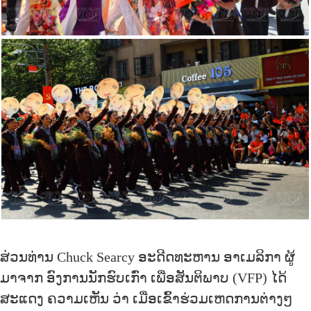
ສ່ວນທ່ານ Chuck Searcy ອະດີດທະຫານ ອາເມລິກາ ຜູ້
ມາຈາກ ອົງການນັກຮົບເກົ່າ ເພື່ອສັນຕິພາບ (VFP) ໄດ້
ສະແດງ ຄວາມເຫັນ ວ່າ ເມື່ອເຂົ້າຮ່ວມເຫດການຕ່າງໆ