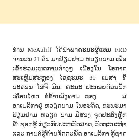
ທ່ານ McAuliff ໄດ້ນໍາພາຄະນະຜູ້ແທນ FRD
ຈໍານວນ 21 ຄົນ ມາຢ້ຽມຢາມ ຫວຽດນາມ ເພື່ອ
ເຂົ້າຮ່ວມເຫດການຕ່າງໆ ເນື່ອງໃນ ໂອກາດ
ສະເຫຼີມສະຫຼອງ ໄຊຊະນະ 30 ເມສາ ທີ່
ນະຄອນ ໂຮ່ຈີ ມິນ. ຄະນະ ປະກອບດ້ວຍນັກ
ເຄື່ອນໄຫວ ຕໍ່ຕ້ານສົງຄາມ ຂອງ ສ
ອາເມລິກາຢູ່ ຫວຽດນາມ ໃນອະດີດ, ຄະນະມາ
ຢ້ຽມຢາມ ຫວຽດ ນາມ ມີສອງ ຈຸດປະສົງຫຼັກ
ຄື: ຊອກຮູ້ ກ່ຽວກັບປະຫວັດສາດ, ວັດທະນະທໍາ
ແລະ ການຕໍ່ສູ້ຕ້ານຈັກກະພັດ ອາເມລິກາ ກູ້ຊາດ