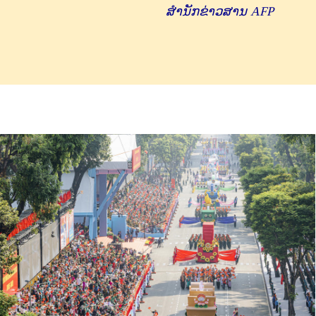
ສໍານັກຂ່າວສານ AFP