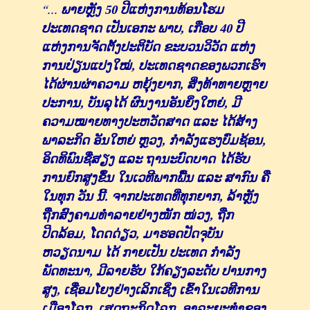
“...
ພາຍຫຼັງ 50 ປີແຫ່ງການທ້ອນໂຮມ
ປະເທດຊາດ ເປັນເອກະ ພາບ, ເກືອບ 40 ປີ
ແຫ່ງການຈັດຕັ້ງປະຕິບັດ ຂະບວນວິວັດ ແຫ່ງ
ການປ່ຽນແປງໃໝ່, ປະເທດຊາດຂອງພວກເຮົາ
ໄດ້ຜ່ານຜ່າຄວາມ ຫຍຸ້ງຍາກ, ສິ່ງທ້າທາຍຫຼາຍ
ປະການ, ບັນລຸໄດ້ ຜົນງານອັນຍິ່ງໃຫຍ່, ມີ
ຄວາມໝາຍທາງປະຫວັດສາດ ແລະ ໄດ້ສ້າງ
ພາລະກິດ ອັນໃຫຍ່ ຫຼວງ, ກຳລັງແຮງບົ່ມຊ້ອນ,
ອິດທິພົນຊື່ສຽງ ແລະ ຖານະບົດບາດ ໄດ້ຮັບ
ການຍົກສູງຂຶ້ນ ໃນເວທີພາກພື້ນ ແລະ ສາກົນ ຄື
ໃນທຸກ ວັນ ນີ້. ຈາກປະເທດທີ່ທຸກຍາກ, ລ້າຫຼັງ
ຖືກສົງຄາມທໍາລາຍຢ່າງໜັກ ໜ່ວງ, ຖືກ
ປິດລ້ອມ, ໂດດດ່ຽວ, ມາຮອດປັດຈຸບັນ
ຫວຽດນາມ ໄດ້ ກາຍເປັນ ປະເທດ ກໍາລັງ
ພັດທະນາ, ມີລາຍຮັບ ໃກ້ຄຽງລະດັບ ປານກາງ
ສູງ, ເຊື່ອມໂຍງຢ່າງເລິກເຊິ່ງ ເຂົ້າໃນເວທີການ
ເມືອງໂລກ, ເສດຖະກິດໂລກ, ອາລະຍະທໍາຂອງ