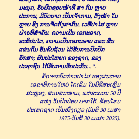
ມະນຸດ, ຮັບຜິດຊອບໜ້າທີ່ ສາ ກົນ ຫຼາຍ
ປະການ, ມີບົດບາດ ເປັນເຈົ້າການ, ຕັ້ງໜ້າ ໃນ
ຫຼາຍ ອົງ ການຈັດຕັ້ງສາກົນ, ເວທີປາໄສ ຫຼາຍ
ຝ່າຍທີ່ສໍາຄັນ. ຄວາມເປັນ ເອກະລາດ,
ອະທິປະໄຕ, ຄວາມເປັນເອກະພາບ ແລະ ຜືນ
ແຜ່ນດິນ ອັນຄົບຖ້ວນ ໄດ້ຮັບການປົກປັກ
ຮັກສາ; ຜົນປະໂຫຍດ ຂອງຊາດ, ຂອງ
ປະຊາຊົນ ໄດ້ຮັບການຮັບປະກັນ...”.
ຄັດຈາກບົດກ່າວປາໄສ ຂອງສະຫາຍ
ເລຂາທິການໃຫຍ່ ໂຕເລິມ ໃນພິທີສະເຫຼີມ
ສະຫຼອງ, ສວນສະໜາມ, ແຫ່ຂະບວນ 50 ປີ
ແຫ່ງ ວັນປົດປ່ອຍ ພາກໃຕ້, ທ້ອນໂຮມ
ປະເທດຊາດ ເປັນໜຶ່ງດຽວ (ວັນທີ 30 ເມສາ
1975-ວັນທີ 30 ເມສາ 2025).