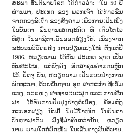
ສະພາ ສັນຕິພາບໂລກ ໄດ້ກ່າວວ່າ: “ໃນ 50 ປີ
ຜ່ານມາ, ປະເທດ ຂອງ ພວກເຈົ້າ ໄດ້ກ້າວຂຶ້ນ
ຈາກກອງຂີ້ເຖົ່າ ຂອງສົງຄາມ ເພື່ອກາຍເປັນໜຶ່ງ
ໃນບັນດາ ພື້ນຖານເສດຖະກິດ ທີ່ ເຕີບໂຕໄວ
ທີ່ສຸດ ໃນອາຊີຕາເວັນອອກສ່ຽງໃຕ້. ເນື່ອງຈາກ
ຂະບວນວິວັດແຫ່ງ ການປ່ຽນແປງໃໝ່ ຕັ້ງແຕ່ປີ
1986, ຫວຽດນາມ ໄດ້ຫັນ ປະເທດ ຊາດ ເປັນ
ທັນສະໄໝ, ແຕ່ຍັງຄົງ ຮັກສາຄຸນຄ່າແກນຫຼັກ
ໄວ້. ປັດຈຸ ບັນ, ຫວຽດນາມ ເປັນແບບຢ່າງການ
ພັດທະນາ, ດ້ວຍພື້ນຖານ ອຸດ ສາຫະກໍາ ທີ່ເຂັ້ມ
ແຂງ, ຂະແໜງ ສາທາລະນະສຸກ ແລະ ການສຶກ
ສາ ໄດ້ຮັບການປັບປຸງຢ່າງຕໍ່ເນື່ອງ, ພ້ອມທັງ
ກະບອກສຽງ ນັບມື້ ນັບມີນໍ້າໜັກ ໃນບັນດາ
ບັນຫາສາກົນ. ສິ່ງທີ່ສໍາຄັນກວ່ານັ້ນ, ຫວຽດ
ນາມ ຍາມໃດກໍຍຶດໝັ້ນ ໃນເສັ້ນທາງສັນຕິພາບ.