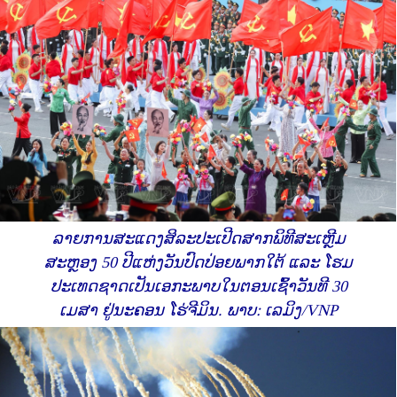
ລາຍການສະແດງສິລະປະເປີດສາກພິທີ​ສະ​ເຫຼີ​ມ
ສະຫຼອງ 50 ປີ​ແຫ່ງ​ວັນ​ປົດ​ປ່ອຍ​ພາກ​ໃຕ້ ​ແລະ ​ໂຮມ​
ປະ​ເທດ​ຊາດ​ເປັນ​ເອກະ​ພາບ​ໃນ​ຕອນ​ເຊົ້າ​ວັນ​ທີ 30
ເມສາ ຢູ່​ນະຄອນ ​ໂຮ່ຈີ​ມິນ. ພາບ: ເລມິງ/VNP