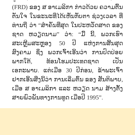
(FRD) ຂອງ ສ ອາເມລິກາ ກ່າວດ້ວຍ ຄວາມຕື້ນ
ຕັນໃຈ ໃນຂະນະທີ່ໄດ້ເຫັນກັບຕາ ຊ່ວງເວລາ ທີ່
ທ່ານຖື ວ່າ “ສໍາຄັນທີ່ສຸດ ໃນປະຫວັດສາດ ຂອງ
ຊາດ ຫວຽດນາມ” ວ່າ: “ມື້ ນີ້, ພວກເຮົາ
ສະເຫຼີມສະຫຼອງ 50 ປີ ແຫ່ງການສິ້ນສຸດ
ສົງຄາມ ຊຶ່ງ ພວກເຈົ້າເອີ້ນວ່າ ການປົດປ່ອຍ
ພາກໃຕ້, ທ້ອນໂຮມປະເທດຊາດ ເປັນ
ເອກະພາບ. ແຕ່ເມື່ອ 30 ປີກ່ອນ, ຂ້າພະເຈົ້າ
ຢາກເອີ້ນສິ່ງນີ້ວ່າ ການເລີ່ມຕົ້ນ ຂອງ ສັນຕິພາບ,
ເມື່ອ ສ ອາເມລິກາ ແລະ ຫວຽດ ນາມ ສ້າງຕັ້ງ
ສາຍພົວພັນທາງການທູດ ເມື່ອປີ 1995”.