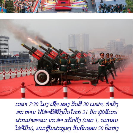
ເວລາ 7:30 ໂມງ ເຊົ້າ ຂອງ ວັນທີ 30 ເມສາ, ກຳລັງ
ທະ ຫານ ໄດ້ທໍາພິທີຍິງປືນໃຫຍ່ 21 ນັດ ຢູ່ບໍລິເວນ
ສວນສາທາລະ ນະ ທ່າ ແບັກດັ່ງ (ເຂດ 1, ນະຄອນ
ໂຮ່ຈີມິນ), ສະເຫຼີມສະຫຼອງ ວັນຄົບຮອບ 50 ປີແຫ່ງ