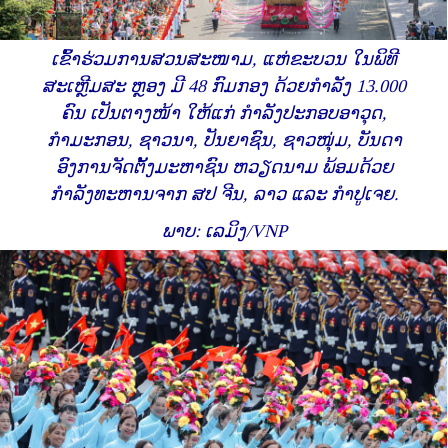
ເຂົ້າຮ່ວມການສວນສະໜາມ, ແຫ່ຂະບວນ ໃນພິທີ
ສະເຫຼີມສະ ຫຼອງ ມີ 48 ກົມກອງ ດ້ວຍກຳລັງ 13.000
ຄົນ ເປັນຕາງໜ້າ ໃຫ້ແກ່ ກຳລັງປະກອບອາວຸດ,
ກຳມະກອນ, ຊາວນາ, ປັນຍາຊົນ, ຊາວໜຸ່ມ, ບັນດາ
ອົງການຈັດຕັ້ງມະຫາຊົນ ຫວຽດນາມ ພ້ອມດ້ວຍ
ກຳລັງທະຫານຈາກ ສປ ຈີນ, ລາວ ແລະ ກຳປູເຈຍ.
ພາບ: ເລມິງ/VNP