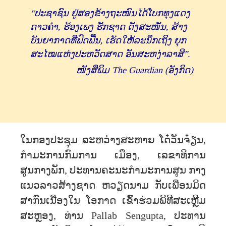
“ປະຊາຊົນ ຢູ່ສອງຂ້າງຖະໜົນໄດ້ໂບກທຸງແດງ
ດາວຄໍາ, ຮ້ອງເພງ ຮັກຊາດ ດັງສະໜັ່ນ, ສ້າງ
ບັນຍາກາດທີ່ຟົດຟື້ນ, ເຮັດໃຫ້ລະນຶກເຖິງ ຍຸກ
ສະໄໝແຫ່ງປະຫວັດສາດ ອັນສະຫງ່າລາສີ”.
ໜັງສືພິມ The Guardian (ອັງກິດ)
ໃນກອງປະຊຸມ ລະຫວ່າງສະຫາຍ ໂດ໋ວັນຈ໋ຽນ,
ກໍາມະການກົມການ ເມືອງ, ເລຂາທິການ
ສູນກາງພັກ, ປະທານຄະນະກໍາມະການສູນ ກາງ
ແນວລາວສ້າງຊາດ ຫວຽດນາມ ກັບເພື່ອນມິດ
ສາກົນເນື່ອງໃນ ໂອກາດ ເຂົ້າຮ່ວມພິທີສະເຫຼີມ
ສະຫຼອງ, ທ່ານ Pallab Sengupta, ປະທານ