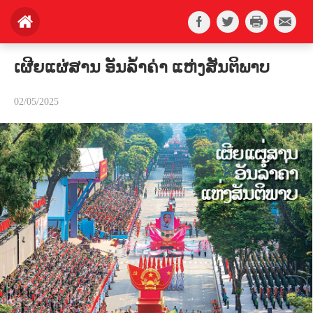
ເຜີຍແຜ່ສານ ອັນລ້ຳຄ່າ ແຫ່ງສັນຕິພາບ
02/05/2025