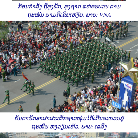
ກ້ອນກຳລັງ ຖືທຸງພັກ, ທຸງຊາດ ແຫ່ຂະບວນ ຕາມ
ຖະໜົນ ນາມກີ່ເຂີຍເຫງ໊ຍ. ພາບ: VNA
ບັນດາ​ນັກ​ອາສາ​ສະໝັກ​ຊາວ​ໜຸ່ມ​ໄດ້​ເດີນ​ຂະ​ບວນຢູ່​
ຖະໜົນ ຫງວຽນ​ເຫ້ວ. ພາບ: ເລລິງ