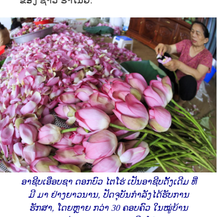
ຂອງ ຊາວ ຮ່າໂນ້ຍ.
ອາຊີບເອືອບຊາ ດອກບົວ ໄຕໂຮ່ ເປັນອາຊີບດັ້ງເດີມ ທີ່
ມີ ມາ ຢ່າງຍາວນານ, ປັດຈຸບັນກຳລັງໄດ້ຮັບການ
ຮັກສາ, ໂດຍຫຼາຍ ກວ່າ 30 ຄອບຄົວ ໃນໝູ່ບ້ານ