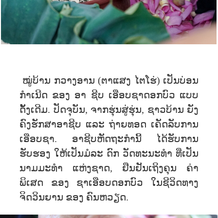
ໝູ່ບ້ານ ກວາງອານ (ຕາແສງ ໄຕໂຮ່) ເປັນບ່ອນ
ກໍາເນີດ ຂອງ ອາ ຊີບ ເອືອບຊາດອກບົວ ແບບ
ດັ້ງເດີມ. ປັດຈຸບັນ, ຈາກຮຸ່ນສູ່ຮຸ່ນ, ຊາວບ້ານ ຍັງ
ຄົງຮັກສາອາຊີບ ແລະ ຖ່າຍທອດ ເຄັດລັບການ
ເອືອບຊາ. ອາຊີບຫັດຖະກຳນີ້ ໄດ້ຮັບການ
ຮັບຮອງ ໃຫ້ເປັນມໍລະ ດົກ ວັດທະນະທຳ ທີ່ເປັນ
ນາມມະທຳ ແຫ່ງຊາດ, ຢືນຢັນເຖິງຄຸນ ຄ່າ
ພິເສດ ຂອງ ຊາເອືອບດອກບົວ ໃນຊີວິດທາງ
ຈິດວິນຍານ ຂອງ ຄົນຫວຽດ.