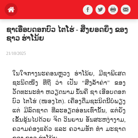
ຊາເອືອບດອກບົວ ໄຕໂຮ່ - ສິ່ງຍອດຍິ່ງ ຂອງ
ຊາວ ຮ່າໂນ້ຍ
21/10/2025
ໃນໃຈກາງນະຄອນຫຼວງ ຮ່າໂນ້ຍ, ມີຊາພິເສດ
ຊະນິດໜຶ່ງ ທີ່ຖື ວ່າ ເປັນ “ສິ່ງລ້ຳຄ່າ" ຂອງ
ວັດທະນະທຳ ຫວຽດນາມ ນັ້ນຄື ຊາ ເອືອບດອກ
ບົວ ໄຕໂຮ່ (ໜອງໄຕ). ເຄື່ອງດື່ມຊະນິດນີ້ບໍ່ພຽງ
ແຕ່ ມີລົດຊາດ ທີ່ລະອຽດອ່ອນເທົ່ານັ້ນ, ແຕ່ຍັງ
ເຂັ້ນຂຸ້ນໄປດ້ວຍ ຈິດ ວິນຍານ ອັນສະຫງ່າງາມ,
ຄວາມຄ່ອງແຄ້ວ ແລະ ຄວາມຮັກ ທຳ ມະຊາດ