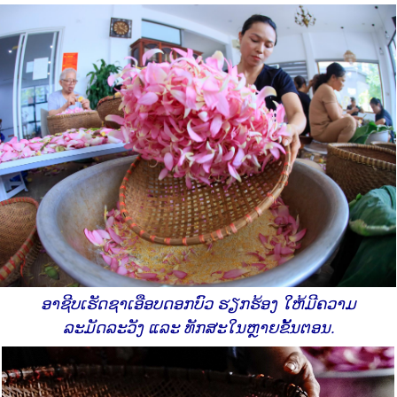
ອາຊີບເຮັດຊາເອືອບດອກບົວ ຮຽກຮ້ອງ ໃຫ້ມີຄວາມ
ລະມັດລະວັງ ແລະ ທັກສະໃນຫຼາຍຂັ້ນຕອນ.