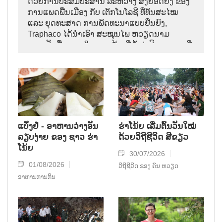
ດ້ວຍການປະສົມປະສານ ລະຫວ່າງ ສິ່ງຍອດຍິ່ງ ຂອງ
ການແພດພື້ນເມືອງ ກັບ ເຕັກໂນໂລຊີ ທີ່ທັນສະໄໝ
ແລະ ຍຸດທະສາດ ການພັດທະນາແບບຍືນຍົງ,
Traphaco ໄດ້ນຳເອົາ ສະໝຸນໄພ ຫວຽດນາມ
ກາຍເປັນພື້ນຖານ ໃນການ ສ້າງຍີ່ຫໍ້ ຢາປົວພະຍາດ ທີ່
ຊົງອິດທິພົນ, ຄ່ອຍໆ ຢັ້ງຢືນທີ່ຕັ້ງ ຂອງຕົນ ຢູ່ໃນ
ຕະຫຼາດສາກົນ.
ແບັ໋ງຢໍ່ - ອາຫານວ່າງອັນ
ຮ່າໂນ້ຍ ເລີ່ມຕົ້ນວັນໃໝ່
ລຽບງ່າຍ ຂອງ ຊາວ ຮ່າ
ດ້ວຍວິຖີຊີວິດ ສີຂຽວ
ໂນ້ຍ
30/07/2026
01/08/2026
ວິຖີຊີວິດ ຂອງ ຄົນ ຫວຽດ
ອາຫານການກິນ