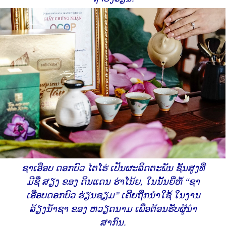
ຊາເອືອບ ດອກບົວ ໄຕໂຮ່ ເປັນຜະລິດຕະພັນ ຊັ້ນສູງທີ່
ມີຊື່ ສຽງ ຂອງ ດິນແດນ ຮ່າໂນ້ຍ, ໃນນັ້ນຍີ່ຫໍ້ “ຊາ
ເອືອບດອກບົວ ຮ່ຽນຊຽມ” ເຄີຍຖືກນຳໃຊ້ ໃນງານ
ລ້ຽງນ້ຳຊາ ຂອງ ຫວຽດນາມ ເພື່ອຕ້ອນຮັບຜູ້ນຳ
ສາກົນ.