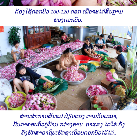
ຕ້ອງໃຊ້ດອກບົວ 100-120 ດອກ ເພື່ອຈະໄດ້ສິບກຼາມ
ຍອງດອກບົວ.
ຜ່ານຜ່າການຜັນແປ ປ່ຽນແປງ ຕາມວັນເວລາ,
ບັນດາຄອບຄົວຢູ່ບ້ານ ກວ່າງອານ, ຕາແສງ ໄຕໂຮ່ ຍັງ
ຄົງຮັກສາອາຊີບເຮັດຊາເອືອບດອກບົວໄວ້ໄດ້..