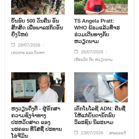
ບັ້ນຮົບ 500 ວັນຄືນ ອັນ
TS Angela Pratt:
ສັກສິດ ເພື່ອພາລະກິດອັນ
WHO ພ້ອມແລ້ວທີ່ຈະ
ຍິ່ງໃຫຍ່
ຮ່ວມເດີນທາງກັບ
ຫວຽດນາມ
28/07/2026
26/07/2026
ເຫດການ ແລະ ບັນຫາ
ເພື່ອນມິດ ກັບ ຫວຽດນາມ
ຫງວຽນດິ່ງຕື - ຜູ້ຮັກສາ
ເຕັກໂນໂລຊີ ADN: ຄືນຊື່
ຄວາມຊົງຈໍາທາງ
ໃຫ້ແກ່ບັນດານັກຮົບ
ປະຫວັດສາດ ຂອງ
ວິລະຊົນ ນິລະນາມ
ນະຄອນ ທີ່ໃສ່ຊື່ ປະທານ
23/07/2026
ສາລະຄະດີ
ໂຮ່ຈີມິນ