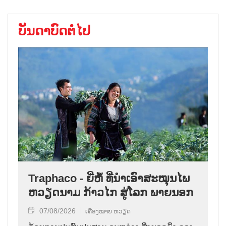
ບັນດາບົດຕໍ່ໄປ
Traphaco - ຍີ່ຫໍ້ ທີ່ນຳເອົາສະໝຸນໄພ
ຫວຽດນາມ ກ້າວໄກ ສູ່ໂລກ ພາຍນອກ
07/08/2026
ເຄື່ອງໝາຍ ຫວຽດ