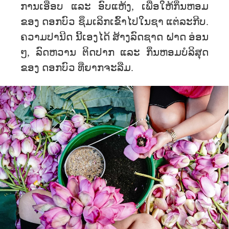
ການເອືອບ ແລະ ອົບແຫ້ງ, ເພື່ອໃຫ້ກິ່ນຫອມ
ຂອງ ດອກບົວ ຊຶມເລິກເຂົ້າໄປໃນຊາ ແຕ່ລະກີບ.
ຄວາມປານີດ ນີ້ເອງໄດ້ ສ້າງລົດຊາດ ຝາດ ອ່ອນ
ໆ, ລົດຫວານ ຕິດປາກ ແລະ ກິ່ນຫອມບໍລິສຸດ
ຂອງ ດອກບົວ ທີ່ຍາກຈະລືມ.