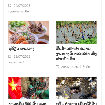
24/07/2026
ເຫດການ - ບຸກຄົນ
ຮູຕ້ຽວ ນາມວາງ
ສັບສ້າວຫາປາ ຄວາມ
ງາມທາງວັດທະນະທໍາ ເທິງ
23/07/2026
ສາຍນໍ້າ ຕິກ
ອາຫານການກິນ
20/07/2026
ຄົ້ນພົບ
ພາລະກິດ 500 ວັນ ແລະ
ກູຈີ - ຕໍານານ ເມືອງໃຕ້ດິນ