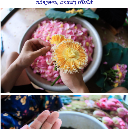
ກວ໋າງອານ, ຕາແສງ ເຕີຍໂຮ່.