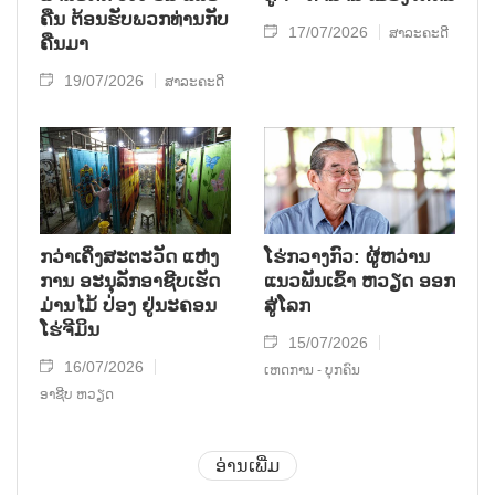
ຄືນ ຕ້ອນຮັບພວກທ່ານກັບ
17/07/2026
ສາລະຄະດີ
ຄືນມາ
19/07/2026
ສາລະຄະດີ
ກວ່າເຄິ່ງສະຕະວັດ ແຫ່ງ
ໂຮ່ກວາງກົວ: ຜູ້ຫວ່ານ
ການ ອະນຸລັກອາຊີບເຮັດ
ແນວພັນເຂົ້າ ຫວຽດ ອອກ
ມ່ານໄມ້ ປ່ອງ ຢູ່ນະຄອນ
ສູ່ໂລກ
ໂຮ່ຈີມິນ
15/07/2026
16/07/2026
ເຫດການ - ບຸກຄົນ
ອາຊີບ ຫວຽດ
ອ່ານເພີ່ມ