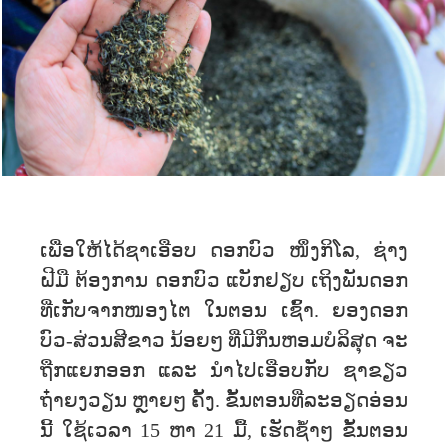
ເພື່ອໃຫ້ໄດ້ຊາເອືອບ ດອກບົວ ໜຶ່ງກິໂລ, ຊ່າງ
ຝີມື ຕ້ອງການ ດອກບົວ ແບັກຢຽບ ເຖິງພັນດອກ
ທີ່ເກັບຈາກໜອງໄຕ ໃນຕອນ ເຊົ້າ. ຍອງດອກ
ບົວ-ສ່ວນສີຂາວ ນ້ອຍໆ ທີ່ມີກິ່ນຫອມບໍລິສຸດ ຈະ
ຖືກແຍກອອກ ແລະ ນຳໄປເອືອບກັບ ຊາຂຽວ
ຖ໋າຍງວຽນ ຫຼາຍໆ ຄັ້ງ. ຂັ້ນຕອນທີ່ລະອຽດອ່ອນ
ນີ້ ໃຊ້ເວລາ 15 ຫາ 21 ມື້, ເຮັດຊ້ຳໆ ຂັ້ນຕອນ