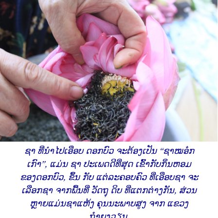
ຊາ ທີ່ນຳໄປເອືອບ ດອກບົວ ຈະຕ້ອງເປັນ “ຊາໝອ໋ກ
ເກົາ”, ແມ່ນ ຊາ ປະເພດດີທີ່ສຸດ ເຂົ້າກັບກິ່ນຫອມ
ຂອງດອກບົວ, ຂຶ້ນ ກັບ ແຕ່ລະຄອບຄົວ ທີ່ເອືອບຊາ ຈະ
ເລືອກຊາ ຈາກພື້ນທີ່ ວັດຖຸ ດິບ ທີ່ແຕກຕ່າງກັນ, ສ່ວນ
ຫຼາຍແມ່ນຊາແຫ້ງ ຄຸນນະພາບສູງ ຈາກ ແຂວງ
ຖ໋າຍງວຽນ.