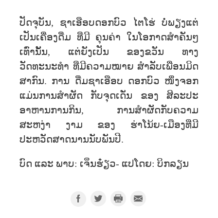
ປັດຈຸບັນ, ຊາເອືອບດອກບົວ ໄຕໂຮ່ ບໍ່ພຽງແຕ່
ເປັນເຄື່ອງດື່ມ ທີ່ມີ ຄຸນຄ່າ ໃນໂອກາດສຳຄັນໆ
ເທົ່ານັ້ນ, ແຕ່ຍັງເປັນ ຂອງຂວັນ ທາງ
ວັດທະນະທຳ ທີ່ມີຄວາມໝາຍ ສຳລັບເພື່ອນມິດ
ສາກົນ. ການ ດື່ມຊາເອືອບ ດອກບົວ ໜຶ່ງຈອກ
ແມ່ນການສຳຜັດ ກັບຈຸດເດັ່ນ ຂອງ ສິລະປະ
ອາຫານການກິນ, ການສຳຜັດກັບຄວາມ
ສະຫງ່າ ງາມ ຂອງ ຮ່າໂນ້ຍ-ເມືອງທີ່ມີ
ປະຫວັດສາດນານນັບພັນປີ.
ບົດ ແລະ ພາບ: ເຈິ່ນຮ໋ຽວ- ແປໂດຍ: ບິກລຽນ