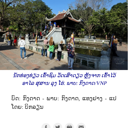
ນັກທ່ອງທ່ຽວ ເຂົ້າຊົມ ວັດເສົາດຽວ ຫຼັງຈາກ ເຂົ້າໄວ້
ອາໄລ ສຸສານ ລຸງ ໂຮ່. ພາບ: ກົງດາດ/VNP
ບົດ: ກົງດາດ - ພາບ: ກົງດາດ, ແທງຢາງ - ແປ
ໂດຍ: ບິກລຽນ