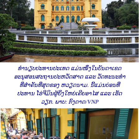
ທຳນຽບປະທານປະເທດ ແມ່ນໜຶ່ງໃນບັນດາເຂດ
ອະນຸສອນສະຖານປະຫວັດສາດ ແລະ ວັດທະນະທຳ
ທີ່ສຳຄັນທີ່ສຸດຂອງ ຫວຽດນາມ. ນີ້ແມ່ນບ່ອນທີ່
ປະທານ ໂຮ່ຈີມິນຜູ້ຍິ່ງໃຫຍ່ເຄີຍອາໄສ ແລະ ເຮັດ
ວຽກ. ພາບ: ກົງດາດ/VNP