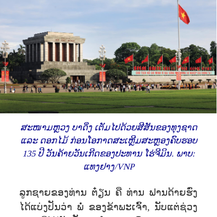
ສະໜາມຫຼວງ ບາດິ່ງ ເຕັມໄປດ້ວຍສີສັນຂອງທຸງຊາດ
ແລະ ດອກໄມ້ ກ່ອນໂອກາດສະເຫຼີມສະຫຼອງຄົບຮອບ
135 ປີ ວັນຄ້າຍວັນເກີດຂອງປະທານ ໂຮ່ຈີມິນ. ພາບ:
ແທງຢາງ/VNP
ລູກຊາຍຂອງທ່ານ ຕ໋ຽນ ຄື ທ່ານ ຟານດ້າຍຮົ່ງ
ໄດ້ແບ່ງປັນວ່າ ພໍ່ ຂອງຂ້າພະເຈົ້າ, ນັບແຕ່ຊ່ວງ