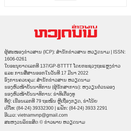
ຜູ້ສະໜອງຂ່າວສານ (ICP): ສຳນັກຂ່າວສານ ຫວຽດນາມ | ISSN:
1606-0261
ໃບອະນຸຍາດເລກທີ 137/GP-BTTTT ໂດຍກະຊວງຖະແຫຼງຂ່າວ
ແລະ ການສື່ສານອອກໃນວັນທີ 17 ມີນາ 2022
ອົງການຄວບຄຸມ: ສຳນັກຂ່າວສານ ຫວຽດນາມ
ຮອງຫົວໜ້າບັນນາທິການ (ຜູ້ຮັກສາການ): ຫງວຽນຕ໋ວນລອງ
ຮອງຫົວໜ້າບັນນາທິການ: ຮ່າທິເຕື່ອງທູ
ທີ່ຢູ່: ເຮືອນເລກທີ 79 ຖະໜົນ ຫຼີເຖື່ອງກຽດ, ຮ່າໂນ້ຍ
ເບີໂທ: (84-24) 39332300 | ແຟັກ: (84-24) 3933 2291
ອີເມວ: vietnamvnp@gmail.com
ສະຫງວນລິຂະສິດ © ຂ່າວພາບ ຫວຽດນາມ