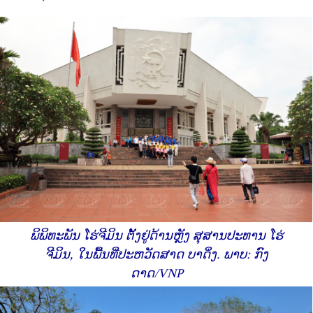
ພິພິທະພັນ ໂຮ່ຈີມິນ ຕັ້ງຢູ່ດ້ານຫຼັງ ສຸສານປະທານ ໂຮ່
ຈີມິນ, ໃນພື້ນທີ່ປະຫວັດສາດ ບາດິ່ງ. ພາບ: ກົງ
ດາດ/VNP