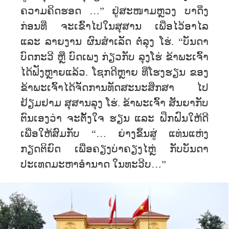
ຄວາມຄິດຮອດ …” ຢູ່ສະໜາມຫຼວງ ບາດິ່ງ
ກ່ອນທີ່ ຈະເຂົ້າໄປໃນສຸສານ ເພື່ອໄວ້ອາໄລ
ແລະ ລາຍງານ ຜົນສຳເລັດ ຕໍ່ລຸງ ໂຮ່. “ບັນດາ
ບົດກະວີ ຫຼື ບົດເພງ ກ່ຽວກັບ ລຸງໂຮ່ ຂ້າພະເຈົ້າ
ໄດ້ຟັງຫຼາຍແລ້ວ. ໂຊກດີຫຼາຍ ທີ່ໂຮງຮຽນ ຂອງ
ຂ້າພະເຈົ້າໄດ້ຈັດການທັດສະນະສຶກສາ ໄປ
ຢ້ຽມຢາມ ສຸສານລຸງ ໂຮ່. ຂ້າພະເຈົ້າ ສັນຍາກັບ
ຕົນເອງວ່າ ຈະຕັ້ງໃຈ ຮຽນ ແລະ ຝຶກຝົນໃຫ້ດີ
ເພື່ອໃຫ້ສົມກັບ “… ຍ່າງຂຶ້ນສູ່ ແທ່ນແຫ່ງ
ກຽດຕິຍົດ ເພື່ອຄຽງບ່າຄຽງໄຫຼ່ ກັບບັນດາ
ປະເທດມະຫາອຳນາດ ໃນທະວີບ…”