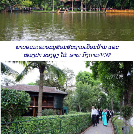
ພາບລວມເຂດອະນຸສອນສະຖານເຮືອນຮ້ານ ແລະ
ໜອງປາ ຂອງລຸງ ໂຮ່. ພາບ: ກົງດາດ/VNP