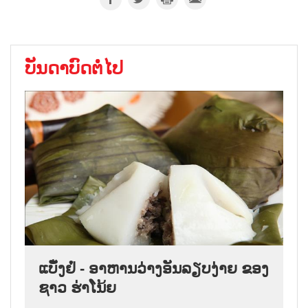
ບັນດາບົດຕໍ່ໄປ
ແບັ໋ງຢໍ່ - ອາຫານວ່າງອັນລຽບງ່າຍ ຂອງ
ຊາວ ຮ່າໂນ້ຍ