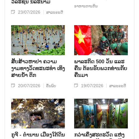
ວິລະຊົນ ນິລະນາມ
ອາຫານການກິນ
23/07/2026
ສາລະຄະດີ
ສັບສ້າວຫາປາ ຄວາມ
ພາລະກິດ 500 ວັນ ແລະ
ງາມທາງວັດທະນະທໍາ ເທິງ
ຄືນ ຕ້ອນຮັບພວກທ່ານກັບ
ສາຍນໍ້າ ຕິກ
ຄືນມາ
20/07/2026
19/07/2026
ຄົ້ນພົບ
ສາລະຄະດີ
ກູຈີ - ຕໍານານ ເມືອງໃຕ້ດິນ
ກວ່າເຄິ່ງສະຕະວັດ ແຫ່ງ