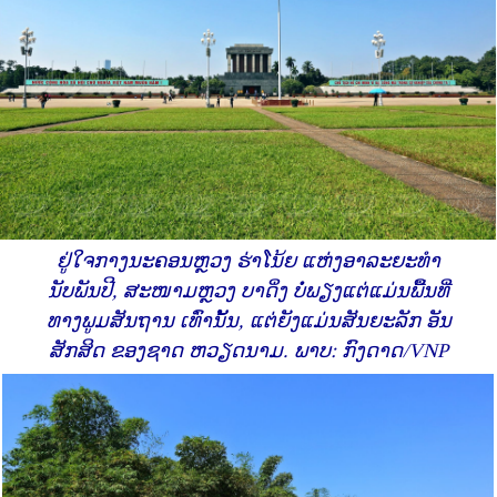
ຢູ່ໃຈກາງນະຄອນຫຼວງ ຮ່າໂນ້ຍ ແຫ່ງອາລະຍະທຳ
ນັບພັນປີ, ສະໜາມຫຼວງ ບາດິ່ງ ບໍ່ພຽງແຕ່ແມ່ນພື້ນທີ່
ທາງພູມສັນຖານ ເທົ່ານັ້ນ, ແຕ່ຍັງແມ່ນສັນຍະລັກ ອັນ
ສັກສິດ ຂອງຊາດ ຫວຽດນາມ. ພາບ: ກົງດາດ/VNP