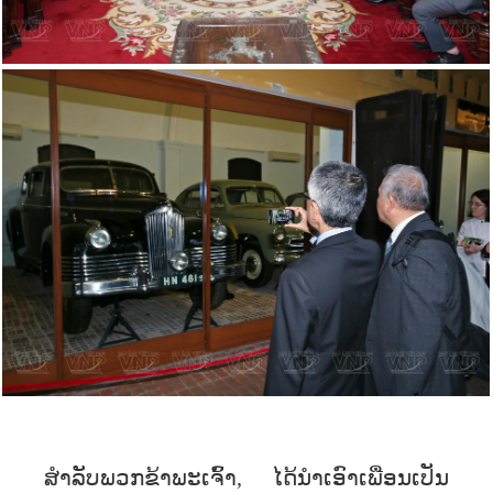
ສຳລັບພວກຂ້າພະເຈົ້າ, ໄດ້ນຳເອົາເພື່ອນເປັນ