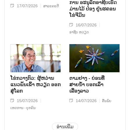
ການ ອະນຸລັກອາຊີບເຮັດ
17/07/2026
ສາລະຄະດີ
ມ່ານໄມ້ ປ່ອງ ຢູ່ນະຄອນ
ໂຮ່ຈີມິນ
16/07/2026
ອາຊີບ ຫວຽດ
ໂຮ່ກວາງກົວ: ຜູ້ຫວ່ານ
ຕາມຢາງ - ບ່ອນທ່ີ
ແນວພັນເຂົ້າ ຫວຽດ ອອກ
ສາຍນໍ້າ ບອກເລົ່າ
ສູ່ໂລກ
ເລື່ອງລາວ
15/07/2026
14/07/2026
ຄົ້ນພົບ
ເຫດການ - ບຸກຄົນ
ອ່ານເພີ່ມ