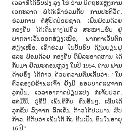
ເວລາທີ່ໄດ້ຮັບຟັງ ລຸງ ໂຮ່ ອ່ານ ບົດຖະແຫຼງການ
ເອກະລາດ ພໍ່ໄດ້ເຂົ້າຮ່ວມກັບ ການປະຕິວັດ,
ຮ່ວມການ ຕໍ່ສູ້ປົດປ່ອຍຊາດ. ເພິ່ນພ້ອມດ້ວຍ
ກອງທັບ ໄດ້ເດີນທາງໄປທົ່ວ ສະໜາມຮົບ ຢູ່
ພາກຕາເວັນອອກສ່ຽງເໜືອ, ພາກຕາເວັນຕົກ
ສ່ຽງເໜືອ, ເຂົ້າຮ່ວມ ໃນບັ້ນຮົບ ດ້ຽນບຽນຝູ
ແລະ ພ້ອມດ້ວຍ ກອງທັບ ທ່ີພິລະອາດຫານ ໄດ້
ກັບມາ ຢຶດນະຄອນຫຼວງ ໃນປີ 1954. ທ່ານ ຟານ
ດ້າຍຮົ່ງ ໄດ້ກ່າວ ດ້ວຍຄວາມຕື່ນເຕັ້ນວ່າ: “ໃນ
ຕົວຂອງພໍ່ຂ້າພະເຈົ້າ ຍັງມີ ຮອຍບາດແຜຈາກ
ລູກປືນ, ເວລາອາກາດປ່ຽນແປງ ກໍເຈັບປວດ.
ແຕ່ມື້ນີ້, ຢູ່ທີ່ນີ້ ເພິ່ນຄືກັບ ຄົນອື່ນໆ, ເພິ່ນໄດ້
ລຸກຂຶ້ນ ລົງຈາກ ລົດເຂັນ ກ້າວໄດ້ປະມານ ສິບ
ກ້າວ. ຄືກັບວ່າ ເພິ່ນໄດ້ ກັບ ຄືນເປັນ ຄົນໃນອາຍຸ
16 ປີ”.