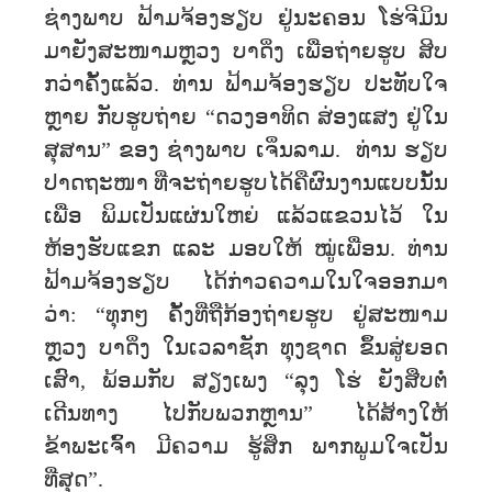
ຊ່າງພາບ ຟ້າມຈ້ອງຮຽບ ຢູ່ນະຄອນ ໂຮ່ຈີມິນ
ມາຍັງສະໜາມຫຼວງ ບາດິ່ງ ເພື່ອຖ່າຍຮູບ ສິບ
ກວ່າຄັ້ງແລ້ວ. ທ່ານ ຟ້າມຈ້ອງຮຽບ ປະທັບໃຈ
ຫຼາຍ ກັບຮູບຖ່າຍ “ດວງອາທິດ ສ່ອງແສງ ຢູ່ໃນ
ສຸສານ” ຂອງ ຊ່າງພາບ ເຈິ່ນລາມ. ທ່ານ ຮຽບ
ປາດຖະໜາ ທີ່ຈະຖ່າຍຮູບໄດ້ຄືຜົນງານແບບນັ້ນ
ເພື່ອ ພິມເປັນແຜ່ນໃຫຍ່ ແລ້ວແຂວນໄວ້ ໃນ
ຫ້ອງຮັບແຂກ ແລະ ມອບໃຫ້ ໝູ່ເພື່ອນ. ທ່ານ
ຟ້າມຈ້ອງຮຽບ ໄດ້ກ່າວຄວາມໃນໃຈອອກມາ
ວ່າ: “ທຸກໆ ຄັ້ງທີ່ຖືກ້ອງຖ່າຍຮູບ ຢູ່ສະໜາມ
ຫຼວງ ບາດິ່ງ ໃນເວລາຊັກ ທຸງຊາດ ຂຶ້ນສູ່ຍອດ
ເສົາ, ພ້ອມກັບ ສຽງເພງ “ລຸງ ໂຮ່ ຍັງສືບຕໍ່
ເດີນທາງ ໄປກັບພວກຫຼານ” ໄດ້ສ້າງໃຫ້
ຂ້າພະເຈົ້າ ມີຄວາມ ຮູ້ສຶກ ພາກພູມໃຈເປັນ
ທີ່ສຸດ”.