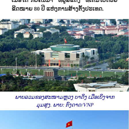
ເມື່ອໄດ້ ກັບຄືນມາ “ທ່ີຢູ່ສີແດງ” ທີ່ເຕັມໄປດ້ວຍ
ຂີດໝາຍ 80 ປີ ແຫ່ງການສ້າງຕັ້ງປະເທດ.
ພາບລວມຂອງສະໜາມຫຼວງ ບາດິ່ງ ເມື່ອເບິ່ງຈາກ
ມຸມສູງ. ພາບ: ກົງດາດ/VNP