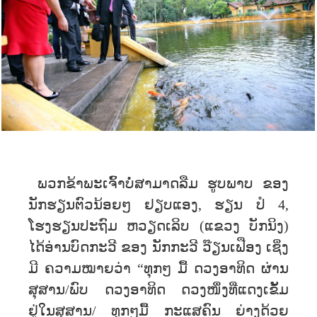
ພວກຂ້າພະເຈົ້າບໍ່ສາມາດລືມ ຮູບພາບ ຂອງ
ນັກຮຽນຕົວນ້ອຍໆ ຢຽບແອງ, ຮຽນ ປໍ 4,
ໂຮງຮຽນປະຖົມ ຫວຽດເລິບ (ແຂວງ ບັກນິງ)
ໄດ້ອ່ານບົດກະວີ ຂອງ ນັກກະວີ ວ໊ຽນເຟືອງ ເຊິ່ງ
ມີ ຄວາມໝາຍວ່າ “ທຸກໆ ມື້ ດວງອາທິດ ຜ່ານ
ສຸສານ/ພົບ ດວງອາທິດ ດວງໜຶ່ງທີ່ແດງເຂັ້ມ
ຢູ່ໃນສຸສານ/ ທຸກໆມື້ ກະແສຄົນ ຍ່າງດ້ວຍ