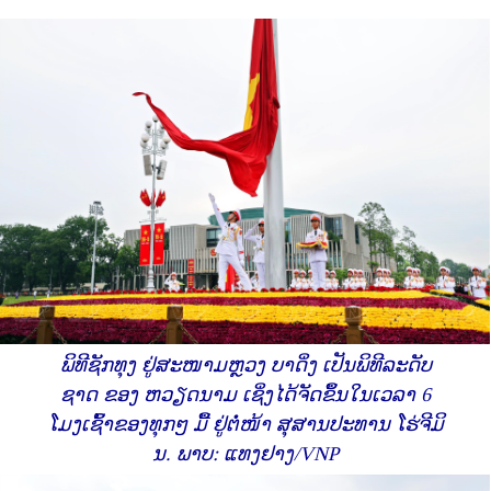
ພິທີຊັກທຸງ ຢູ່ສະໜາມຫຼວງ ບາດິ່ງ ເປັນພິທີລະດັບ
ຊາດ ຂອງ ຫວຽດນາມ ເຊິ່ງໄດ້ຈັດຂຶ້ນໃນເວລາ 6
ໂມງເຊົ້າຂອງທຸກໆ ມື້ ຢູ່ຕໍ່ໜ້າ ສຸສານປະທານ ໂຮ່ຈີມິ
ນ. ພາບ: ແທງຢາງ/VNP