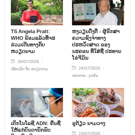
TS Angela Pratt:
ຫງວຽນດິ່ງຕື - ຜູ້ຮັກສາ
WHO ພ້ອມແລ້ວທີ່ຈະ
ຄວາມຊົງຈໍາທາງ
ຮ່ວມເດີນທາງກັບ
ປະຫວັດສາດ ຂອງ
ຫວຽດນາມ
ນະຄອນ ທີ່ໃສ່ຊື່ ປະທານ
ໂຮ່ຈີມິນ
26/07/2026
24/07/2026
ເພື່ອນມິດ ກັບ ຫວຽດນາມ
ເຫດການ - ບຸກຄົນ
ເຕັກໂນໂລຊີ ADN: ຄືນຊື່
ຮູຕ້ຽວ ນາມວາງ
ໃຫ້ແກ່ບັນດານັກຮົບ
23/07/2026