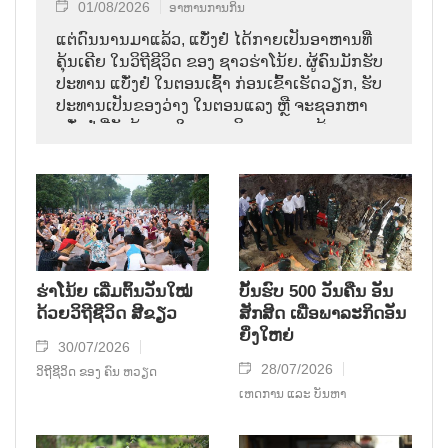
01/08/2026
ອາຫານການກິນ
ແຕ່ດົນນານມາແລ້ວ, ແບັ໋ງຢໍ່ ໄດ້ກາຍເປັນອາຫານທີ່
ຄຸ້ນເຄີຍ ໃນວິຖີຊີວິດ ຂອງ ຊາວຮ່າໂນ້ຍ. ຜູ້ຄົນມັກຮັບ
ປະທານ ແບັ໋ງຢໍ່ ໃນຕອນເຊົ້າ ກ່ອນເຂົ້າເຮັດວຽກ, ຮັບ
ປະທານເປັນຂອງວ່າງ ໃນຕອນແລງ ຫຼື ຈະຊອກຫາ
ແບັ໋ງຢໍ່ ທີ່ຍັງຮ້ອນໆ ໃນຕອນເດິກ. ຮູບພາບຜູ້ເລາະຂາຍ
ເຄື່ອງ ດ້ວຍສຽງຮ້ອງ ອອກມາວ່າ “ແບ໋ງຢໍ່ ຮ້ອນໆ ເດີ້”
ໄດ້ກາຍເປັນສ່ວນໜຶ່ງ ຂອງ ຄວາມຊົງຈຳ ຂອງ
ຊາວເມືອງຫຼວງ ມາຫຼາຍຮຸ່ນຄົນ.
ຮ່າໂນ້ຍ ເລີ່ມຕົ້ນວັນໃໝ່
ບັ້ນຮົບ 500 ວັນຄືນ ອັນ
ດ້ວຍວິຖີຊີວິດ ສີຂຽວ
ສັກສິດ ເພື່ອພາລະກິດອັນ
ຍິ່ງໃຫຍ່
30/07/2026
28/07/2026
ວິຖີຊີວິດ ຂອງ ຄົນ ຫວຽດ
ເຫດການ ແລະ ບັນຫາ