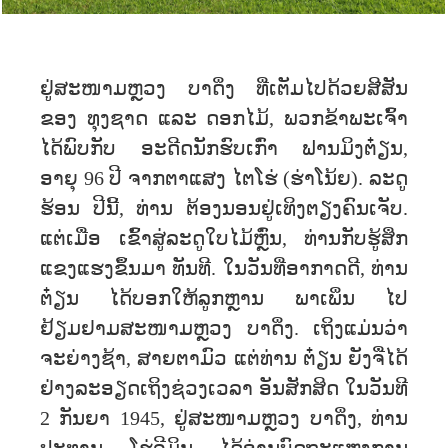
ຢູ່ສະໜາມຫຼວງ ບາດິ່ງ ທີ່ເຕັມໄປດ້ວຍສີສັນ
ຂອງ ທຸງຊາດ ແລະ ດອກໄມ້, ພວກຂ້າພະເຈົ້າ
ໄດ້ພົບກັບ ອະດີດນັກຮົບເກົ່າ ຟານມິງຕ໋ຽນ,
ອາຍຸ 96 ປີ ຈາກຕາແສງ ໄຕໂຮ່ (ຮ່າໂນ້ຍ). ລະດູ
ຮ້ອນ ປີນີ້, ທ່ານ ຕ້ອງນອນຢູ່ເທິງຕຽງຄົນເຈັບ.
ແຕ່ເມື່ອ ເຂົ້າສູ່ລະດູໃບໄມ້ຫຼົ່ນ, ທ່ານກັບຮູ້ສຶກ
ແຂງແຮງຂຶ້ນມາ ທັນທີ. ໃນວັນທີ່ອາກາດດີ, ທ່ານ
ຕ໋ຽນ ໄດ້ບອກໃຫ້ລູກຫຼານ ພາເພິ່ນ ໄປ
ຢ້ຽມຢາມສະໜາມຫຼວງ ບາດິ່ງ. ເຖິງແມ່ນວ່າ
ຈະຍ່າງຊ້າ, ສາຍຕາມົວ ແຕ່ທ່ານ ຕ໋ຽນ ຍັງຈື່ໄດ້
ຢ່າງລະອຽດເຖິງຊ່ວງເວລາ ອັນສັກສິດ ໃນວັນທີ
2 ກັນຍາ 1945, ຢູ່ສະໜາມຫຼວງ ບາດິ່ງ, ທ່ານ