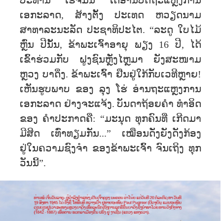
ປະທານ ໂຮ່ຈີມິນ ໄດ້ອ່ານບົດຖະແຫຼງການ
ເອກະລາດ, ສ້າງຕັ້ງ ປະເທດ ຫວຽດນາມ
ສາທາລະນະລັດ ປະຊາທິປະໄຕ. “ລະດູ ໃບໄມ້
ຫຼົ່ນ ປີນັ້ນ, ຂ້າພະເຈົ້າອາຍຸ ພຽງ 16 ປີ, ໄດ້
ເຂົ້າຮ່ວມກັບ ຝູງຊົນຫຼັ່ງໄຫຼມາ ຍັງສະໜາມ
ຫຼວງ ບາດິ່ງ. ຂ້າພະເຈົ້າ ຢືນຢູ່ໃກ້ກັບເວທີຫຼາຍ!
ເຫັນຮູບພາບ ຂອງ ລຸງ ໂຮ່ ອ່ານຖະແຫຼງການ
ເອກະລາດ ຢ່າງຈະແຈ້ງ. ບັນດາຖ້ອຍຄຳ ທຳອິດ
ຂອງ ຄຳປະກາດຄື: “ມະນຸດ ທຸກຄົນທີ່ ເກີດມາ
ມີສິດ ເທົ່າທຽມກັນ...” ເໝືອນດັ່ງຍັງດັງກ້ອງ
ຢູ່ໃນຄວາມຊົງຈຳ ຂອງຂ້າພະເຈົ້າ ຈົນເຖິງ ທຸກ
ວັນນີ້”.