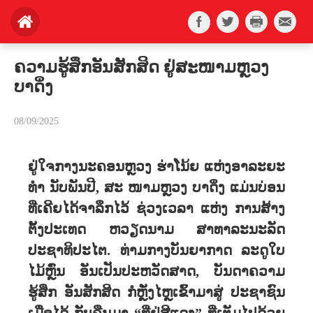
ຄວາມຮູ້ສຶກອັນສັກສິດ ຢູ່ສະໜາມຫຼວງ
ບາດິ່ງ
08/09/2025
ຢູ່ໃຈກາງນະຄອນຫຼວງ ຮ່າໂນ້ຍ ແຫ່ງອາລະຍະ
ທຳ ນັບພັນປີ, ສະ ໜາມຫຼວງ ບາດິ່ງ ແມ່ນບ່ອນ
ທີ່ເຄີຍໄດ້ຈາລຶກໄວ້ ຊ່ວງເວລາ ແຫ່ງ ການສ້າງ
ຕັ້ງປະເທດ ຫວຽດນາມ ສາທາລະນະລັດ
ປະຊາທິປະໄຕ. ທ່າມກາງບັນຍາກາດ ລະດູໃບ
ໄມ້ຫຼົ່ນ ອັນເປັນປະຫວັດສາດ, ບັນດາຄວາມ
ຮູ້ສຶກ ອັນສັກສິດ ກໍຫຼັ່ງໄຫຼເຂົ້າມາສູ່ ປະຊາຊົນ