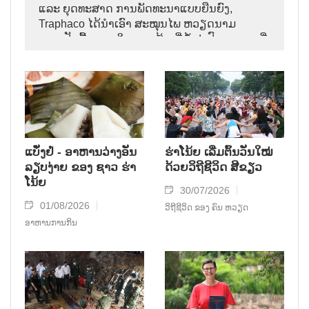
ແລະ ຍຸດທະສາດ ການພັດທະນາແບບຍືນຍົງ,
Traphaco ໄດ້ນຳເອົາ ສະໝຸນໄພ ຫວຽດນາມ
ກາຍເປັນພື້ນຖານ ໃນການ ສ້າງຍີ່ຫໍ້ ຢາປົວພະຍາດ ທີ່
ຊົງອິດທິພົນ, ຄ່ອຍໆ ຢັ້ງຢືນທີ່ຕັ້ງ ຂອງຕົນ ຢູ່ໃນ
ຕະຫຼາດສາກົນ.
ແບັ໋ງຢໍ່ - ອາຫານວ່າງອັນ
ຮ່າໂນ້ຍ ເລີ່ມຕົ້ນວັນໃໝ່
ລຽບງ່າຍ ຂອງ ຊາວ ຮ່າ
ດ້ວຍວິຖີຊີວິດ ສີຂຽວ
ໂນ້ຍ
30/07/2026
01/08/2026
ວິຖີຊີວິດ ຂອງ ຄົນ ຫວຽດ
ອາຫານການກິນ