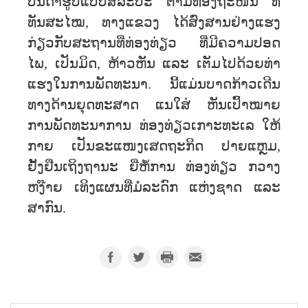
ບັນດາຮູບແບບສິລະປະ ຕາມທ້ອງຖະໜົນ ທີ່
ທັນສະໄໝ, ທາງແຂວງ ໄດ້ສົ່ງສານຢ່າງແຮງ
ກ່ຽວກັບສະຖານທີ່ທ່ອງທ່ຽວ ທີ່ມີຄວາມປອດ
ໄພ, ເປັນມິດ, ຫ້າວຫັນ ແລະ ເຕັມໄປດ້ວຍທ່າ
ແຮງໃນການພັດທະນາ. ນີ້ແມ່ນບາດກ້າວເດີນ
ທາງດ້ານຍຸດທະສາດ ແນໃສ່ ຫັນເປົ້າໝາຍ
ການພັດທະນາການ ທ່ອງທ່ຽວເກາະທະເລ ໃຫ້
ກາຍ ເປັນຂະແໜງເສດຖະກິດ ປາຍແຫຼມ,
ຢັ້ງຢືນເຖິງຖານະ ຍີ່ຫໍ້ການ ທ່ອງທ່ຽວ ກວາງ
ຫງ໊າຍ ເທິງແຜນທີ່ມໍລະດົກ ແຫ່ງຊາດ ແລະ
ສາກົນ.