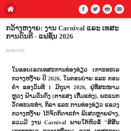
ກວ້າງຫງາຍ: ງານ Carnival ແລະ ເທສະ
ການດົນຕີ - ແຟຊັ່ນ 2026
04/06/2026
ໃນຂອບເຂດເທສະການທ່ອງທ່ຽວ ເກາະທະເລ
ກວາງຫງ໊າຍ ປີ 2026, ໃນຕອນບ່າຍ ແລະ ຕອນ
ຄ່ຳ ຂອງວັນທີ 1 ມິຖຸນາ 2026, ຢູ່ທີ່ສະໜາມ
ຫຼວງ ຟ້າມວັນດົ່ງ (ຕາແສງ ເກີ໋ມແທ່ງ), ພະແນກ
ວັດທະນະທຳ, ກິລາ ແລະ ການທ່ອງທ່ຽວ ແຂວງ
ກວາງຫງ໊າຍ ໄດ້ຈັດກິດຈະກໍາ ພິເສດຫຼາຍຢ່າງ,
ລວມມີ ງານ Carnival ພາຍໃຕ້ຫົວຂໍ້ "ສີສັນ