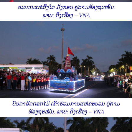
ຂະບວນແຫ່ສິງໂຕ ມັງກອນ ຢູ່ຕາມທ້ອງຖະໜົນ.
ພາບ: ດິງເຮືອງ – VNA
ບັນດາລົດດອກໄມ້ ເຂົ້າຮ່ວມການແຫ່ຂະບວນ ຢູ່ຕາມ
ທ້ອງຖະໜົນ. ພາບ: ດິງເຮືອງ – VNA