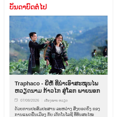
ບັນດາບົດຕໍ່ໄປ
Traphaco - ຍີ່ຫໍ້ ທີ່ນຳເອົາສະໝຸນໄພ
ຫວຽດນາມ ກ້າວໄກ ສູ່ໂລກ ພາຍນອກ
07/08/2026
ເຄື່ອງໝາຍ ຫວຽດ
ດ້ວຍການປະສົມປະສານ ລະຫວ່າງ ສິ່ງຍອດຍິ່ງ ຂອງ
ການແພດພື້ນເມືອງ ກັບ ເຕັກໂນໂລຊີ ທີ່ທັນສະໄໝ