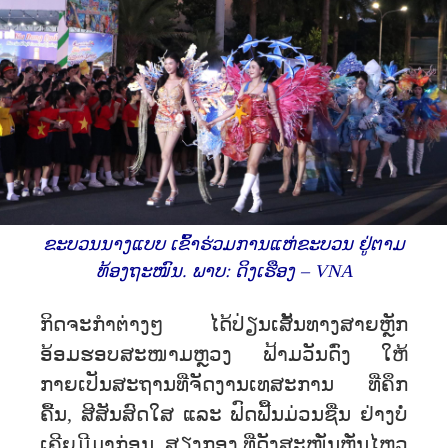
ຂະບວນນາງແບບ ເຂົ້າຮ່ວມການແຫ່ຂະບວນ ຢູ່ຕາມ
ທ້ອງຖະໜົນ. ພາບ: ດິງເຮືອງ – VNA
ກິດຈະກໍາຕ່າງໆ ໄດ້ປ່ຽນເສັ້ນທາງສາຍຫຼັກ
ອ້ອມຮອບສະໜາມຫຼວງ ຟ້າມວັນດົ່ງ ໃຫ້
ກາຍເປັນສະຖານທີ່ຈັດງານເທສະການ ທີ່ຄຶກ
ຄື້ນ, ສີສັນສົດໃສ ແລະ ຟົດຟື້ນມ່ວນຊື່ນ ຢ່າງບໍ່
ເຄີຍມີມາກ່ອນ. ສຽງກອງ ທີ່ດັງສະໜັ່ນຫັ່ນໄຫວ