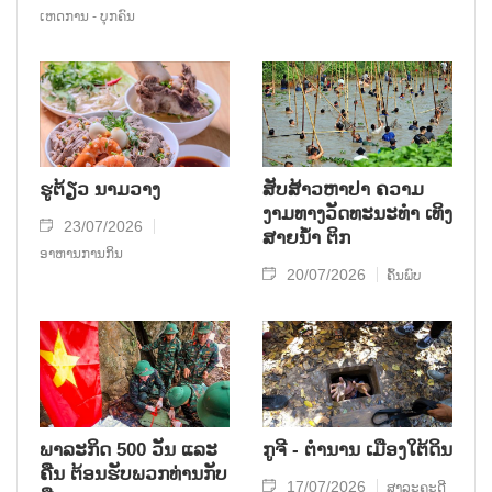
ເຫດການ - ບຸກຄົນ
ຮູຕ້ຽວ ນາມວາງ
ສັບສ້າວຫາປາ ຄວາມ
ງາມທາງວັດທະນະທໍາ ເທິງ
23/07/2026
ສາຍນໍ້າ ຕິກ
ອາຫານການກິນ
20/07/2026
ຄົ້ນພົບ
ພາລະກິດ 500 ວັນ ແລະ
ກູຈີ - ຕໍານານ ເມືອງໃຕ້ດິນ
ຄືນ ຕ້ອນຮັບພວກທ່ານກັບ
17/07/2026
ສາລະຄະດີ