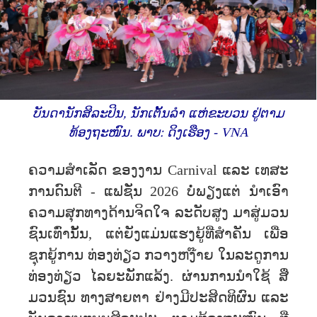
ບັນດານັກສິລະປິນ, ນັກເຕັ້ນລຳ ແຫ່ຂະບວນ ຢູ່ຕາມ
ທ້ອງຖະໜົນ. ພາບ: ດິງເຮືອງ - VNA
ຄວາມສຳເລັດ ຂອງງານ Carnival ແລະ ເທສະ
ການດົນຕີ - ແຟຊັ່ນ 2026 ບໍ່ພຽງແຕ່ ນຳເອົາ
ຄວາມສຸກທາງດ້ານຈິດໃຈ ລະດັບສູງ ມາສູ່ມວນ
ຊົນເທົ່ານັ້ນ, ແຕ່ຍັງແມ່ນແຮງຍູ້ທີ່ສຳຄັນ ເພື່ອ
ຊຸກຍູ້ການ ທ່ອງທ່ຽວ ກວາງຫງ໊າຍ ໃນລະດູການ
ທ່ອງທ່ຽວ ໄລຍະພັກແລ້ງ. ຜ່ານການນຳໃຊ້ ສື່
ມວນຊົນ ທາງສາຍຕາ ຢ່າງມີປະສິດທິຜົນ ແລະ