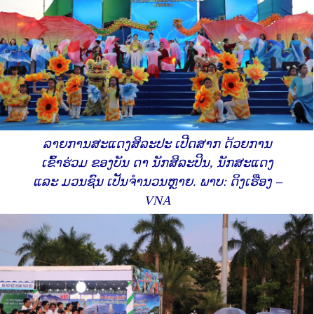
ລາຍການສະແດງສິລະປະ ເປີດສາກ ດ້ວຍການ
ເຂົ້າຮ່ວມ ຂອງບັນ ດາ ນັກສິລະປິນ, ນັກສະແດງ
ແລະ ມວນຊົນ ເປັນຈຳນວນຫຼາຍ. ພາບ: ດິງເຮືອງ –
VNA