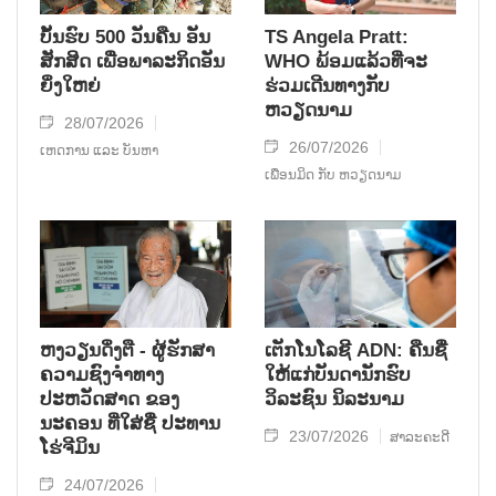
ບັ້ນຮົບ 500 ວັນຄືນ ອັນ
TS Angela Pratt:
ສັກສິດ ເພື່ອພາລະກິດອັນ
WHO ພ້ອມແລ້ວທີ່ຈະ
ຍິ່ງໃຫຍ່
ຮ່ວມເດີນທາງກັບ
ຫວຽດນາມ
28/07/2026
26/07/2026
ເຫດການ ແລະ ບັນຫາ
ເພື່ອນມິດ ກັບ ຫວຽດນາມ
ຫງວຽນດິ່ງຕື - ຜູ້ຮັກສາ
ເຕັກໂນໂລຊີ ADN: ຄືນຊື່
ຄວາມຊົງຈໍາທາງ
ໃຫ້ແກ່ບັນດານັກຮົບ
ປະຫວັດສາດ ຂອງ
ວິລະຊົນ ນິລະນາມ
ນະຄອນ ທີ່ໃສ່ຊື່ ປະທານ
23/07/2026
ສາລະຄະດີ
ໂຮ່ຈີມິນ
24/07/2026