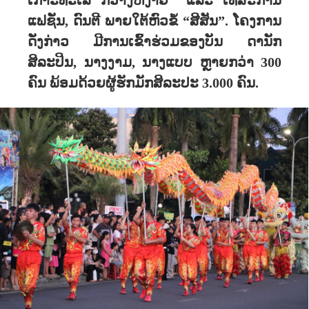
ເກາະທະເລ ກວາງຫງ໊າຍ" ແລະ ເທສະການ
ແຟຊັ່ນ, ດົນຕີ ພາຍໃຕ້ຫົວຂໍ້ “ສີສັນ”. ໂຄງການ
ດັ່ງກ່າວ ມີການເຂົ້າຮ່ວມຂອງບັນ ດານັກ
ສິລະປິນ, ນາງງາມ, ນາງແບບ ຫຼາຍກວ່າ 300
ຄົນ ພ້ອມດ້ວຍຜູ້ຮັກມັກສິລະປະ 3.000 ຄົນ.