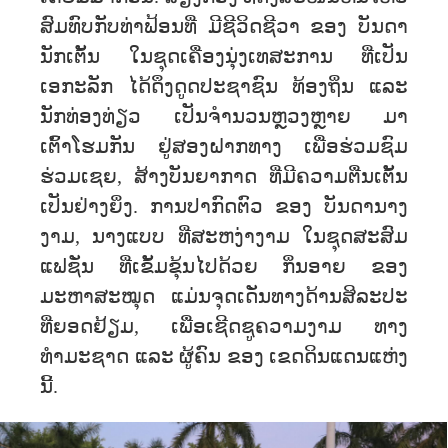
ສົມທົບກັບທ່າຟ້ອນທີ່ ມີຊີວິດຊີວາ ຂອງ ບັນດາ
ນັກເຕັ້ນ ໃນຊຸດເຄື່ອງນຸ່ງເທສະການ ທີ່ເປັນ
ເອກະລັກ ໄດ້ດຶງດູດປະຊາຊົນ ທ້ອງຖິ່ນ ແລະ
ນັກທ່ອງທ່ຽວ ເປັນຈຳນວນຫຼວງຫຼາຍ ມາ
ເຕົ້າໂຮມກັນ ຢູ່ສອງຝາກທາງ ເພື່ອຮ່ວມຊົມ
ຮ່ວມເຊຍ, ສ້າງບັນຍາກາດ ທີ່ມີຄວາມຕື່ນເຕັ້ນ
ເປັນຢ່າງຍິ່ງ. ການປາກົດຕົວ ຂອງ ບັນດານາງ
ງາມ, ນາງແບບ ທີ່ສະຫງ່າງາມ ໃນຊຸດສະສົມ
ແຟຊັ່ນ ທີ່ເຂັ້ມຂຸ້ນໄປດ້ວຍ ກິ່ນອາຍ ຂອງ
ມະຫາສະໝຸດ ແມ່ນຈຸດເດັ່ນທາງດ້ານສິລະປະ
ທີ່ຍອດຢ້ຽມ, ເພື່ອເຊີດຊູຄວາມງາມ ທາງ
ທຳມະຊາດ ແລະ ຜູ້ຄົນ ຂອງ ເຂດດິນແດນແຫ່ງ
ນີ້.