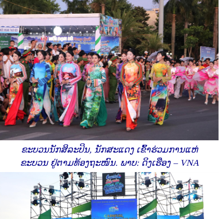
ຂະບວນນັກສິລະປິນ, ນັກສະແດງ ເຂົ້າຮ່ວມການແຫ່
ຂະບວນ ຢູ່ຕາມທ້ອງຖະໜົນ. ພາບ: ດິງເຮືອງ – VNA