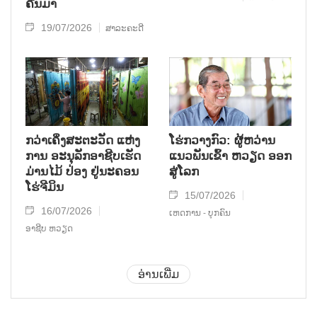
ຄືນມາ
19/07/2026
ສາລະຄະດີ
ກວ່າເຄິ່ງສະຕະວັດ ແຫ່ງ
ໂຮ່ກວາງກົວ: ຜູ້ຫວ່ານ
ການ ອະນຸລັກອາຊີບເຮັດ
ແນວພັນເຂົ້າ ຫວຽດ ອອກ
ມ່ານໄມ້ ປ່ອງ ຢູ່ນະຄອນ
ສູ່ໂລກ
ໂຮ່ຈີມິນ
15/07/2026
16/07/2026
ເຫດການ - ບຸກຄົນ
ອາຊີບ ຫວຽດ
ອ່ານເພີ່ມ