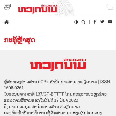
ກະທູ້ຫຼ້າສຸດ
ຜູ້ສະໜອງຂ່າວສານ (ICP): ສຳນັກຂ່າວສານ ຫວຽດນາມ | ISSN:
1606-0261
ໃບອະນຸຍາດເລກທີ 137/GP-BTTTT ໂດຍກະຊວງຖະແຫຼງຂ່າວ
ແລະ ການສື່ສານອອກໃນວັນທີ 17 ມີນາ 2022
ອົງການຄວບຄຸມ: ສຳນັກຂ່າວສານ ຫວຽດນາມ
ຮອງຫົວໜ້າບັນນາທິການ (ຜູ້ຮັກສາການ): ຫງວຽນຕ໋ວນລອງ