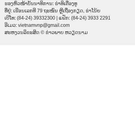
ຮອງຫົວໜ້າບັນນາທິການ: ຮ່າທິເຕື່ອງທູ
ທີ່ຢູ່: ເຮືອນເລກທີ 79 ຖະໜົນ ຫຼີເຖື່ອງກຽດ, ຮ່າໂນ້ຍ
ເບີໂທ: (84-24) 39332300 | ແຟັກ: (84-24) 3933 2291
ອີເມວ: vietnamvnp@gmail.com
ສະຫງວນລິຂະສິດ © ຂ່າວພາບ ຫວຽດນາມ