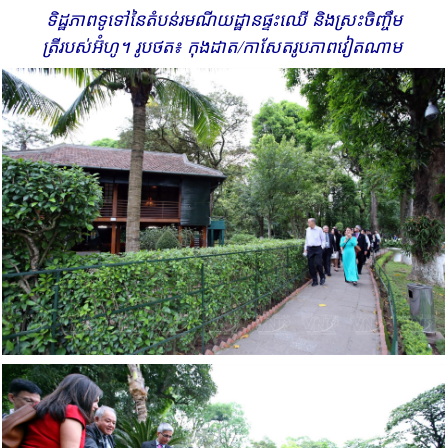
ទិដ្ឋភាពទូទៅ​នៃតំបន់រមណីយដ្ឋានផ្ទះឈើ និង​ស្រះចិញ្ចឹម
ត្រីរបស់អ៊ំ​​ហូ។ រូបថត៖ កុង​ដាត/កាសែតរូបភាពវៀតណាម​