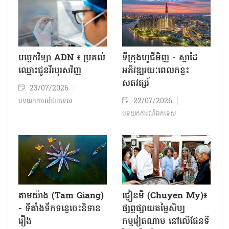
យុទ្ធនាការ ៥០០ ថ្ងៃយប់
ភូមិគុយលូ (Lang Cui
ដ៏ពិសិដ្ឋ ដើម្បីបុព្វហេតុដ៏
Lu) – កន្លែងដែល
ឧត្តុង្គឧត្តម
សិល្បៈរស់ឡើងវិញពី
សំណល់នៃទឹកជំនន់
28/07/2026
24/07/2026
ចំណុចសំខាន់ៗ
សិល្បៈ
បច្ចេកវិទ្យា ADN ៖ ប្រគល់
ទីក្រុងហូជីមិញ - ស្នាដៃ
ឈ្មោះជូនវីរបុរសវិញ
អភិវឌ្ឍរយៈពេលកន្លះ