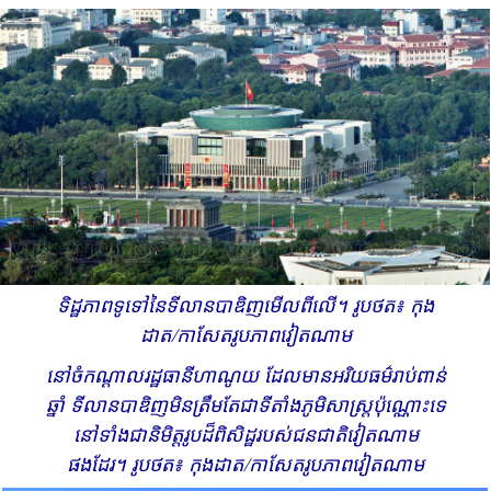
ទិដ្ឋភាពទូទៅនៃទីលានបាឌិញ​​​មើលពីលើ។ រូបថត៖ កុង​
ដាត/កាសែតរូបភាពវៀតណាម​
នៅចំកណ្តាលរដ្ឋធានី​ហាណូយ ដែលមានអរិយធម៌​រាប់ពាន់​
ឆ្នាំ ទីលានបាឌិញ​មិនត្រឹមតែជាទីតាំង​ភូមិសាស្ត្រប៉ុណ្ណោះទេ
នៅទាំង​​ជានិមិត្តរូបដ៏ពិសិដ្ឋរបស់ជន​ជាតិ​វៀតណាម​
ផងដែរ។ រូបថត៖ កុង​ដាត/កាសែតរូបភាពវៀតណាម​