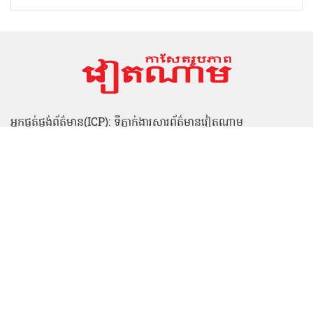
ដំណើរការ ៥០០ថ្ងៃយប់
នៅកំពង់ផែ ញ៉ារ៉ុង (Nha
ទទួលវីរបុរស
Rong)
យុទ្ធជនពលីមកកាន់ភូមិ
15/07/2026
កំណើតវិញ
បទយកការណ៍ឯកទេស
18/07/2026
បទយកការណ៍ឯកទេស
អត្ថបទផ្សេងទៀត