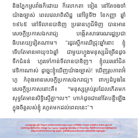
និងភ្នែក​ស្រវាំង​ក៏ដោយ ក៏លោកតា ទៀន នៅ​តែ​ចងចាំ​
យ៉ាងច្បាស់ ​ពេលវេលា​ពិសិដ្ឋ នៅថ្ងៃទី២ ខែកញ្ញា ឆ្នាំ​
១៩៤៥ នៅ​ទីលាន​បាឌិញ ប្រធានហូជីមិញ បានអាន​
សេចក្ដីប្រកាស​ឯករាជ្យ ​បង្កើត​សាធារណរដ្ឋ​ប្រជា
ធិបតេយ្យ​វៀតណាម​។ "រដូវស្លឹក​ឈើជ្រុះឆ្នាំនោះ ខ្ញុំ
ទើបតែ​មាន​អាយុ១៦​ឆ្នាំ ជាមួយ​​ហ្វូងមនុស្សដ៏ច្រើនដូច
ទឹកជំនន់ ហូរទៅកាន់​ទីលាន​បាឌិញ។ ខ្ញុំឈរ​នៅជិត​
វេទិកា​ណាស់ ដូច្នេះ​ខ្ញុំឃើញ​យ៉ាង​ច្បាស់! ឃើញ​រូបភាព​​អ៊ំ​
ហូ កំពុង​អាន​សេចក្ដី​ប្រកាស​ឯករាជ្យ​។ ពាក្យដំបូង​នៃ
សេចក្ដីប្រកាសនោះ​គឺ៖ “មនុស្ស​គ្រប់​រូប​ដែល​កើត​មក​
សុទ្ធតែ​មាន​សិទ្ធិ​ស្មើគ្នា។ល។” ហាក់ដូចជា​នៅតែបន្លឺឡើង
ក្នុងចិត្តរបស់ខ្ញុំ រហូតមកដល់​ពេលនេះ"​។