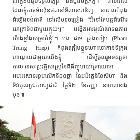
ចំពោះ​យើងខ្ញុំ​ ដែល​បាននាំមិត្តភក្តិ​ជាអ្នកថតរូប ផាម
ត្រុងហៀប (
Pham Trung Hiep
)
មក​​ពី​ទីក្រុងហូជីមិញ
មកកាន់​ទីលានបាឌិញ ដើម្បីថតរូបរាប់សិប​ដង​ទៅ​
ហើយ។ បង ផាម ត្រុងហៀប (
Pham Trung Hiep
)
មានចំណាប់អារម្មណ៍ខ្លាំង ចំពោះរូបភាព "ព្រះអាទិត្យ​នៅ
ក្នុង​ប្រាង្គតម្កល់សព​​រះចែងចាំង" របស់សិល្បករថតរូប
ត្រឹនឡាម (
Tran
Lam)
។ បង ហៀប ប្រាថ្នាថា​នឹងអាច​
ថតបាន​ស្នាដៃមួយបែប​នេះ ដើម្បី​បោះពុម្ពខ្នាត​ធំ​ដាក់តាំង​
នៅក្នុង​បន្ទប់​ទទួលភ្ញៀវ និង​ជូន​មិត្តភក្តិ​។ "រាល់ពេល​
ដែល​ខ្ញុំកាន់​ម៉ាស៊ីន​ថត​នៅ​ទីលាន​បាឌិញ នាពេលកំពុង
ដំឡើង​​​ទង់ជាតិ នៅលើបទ​ចម្រៀង “អ៊ំនៅតែ​បន្ត​ដំណើរ​
យាត្រាទ័ព​ជាមួយ​ក្មួយ​ៗ” បង្កើត​អារម្មណ៍មោទនភាព
យ៉ាងខ្លាំង​សម្រាប់ខ្ញុំ"​។ បង ផាម ត្រុងហៀប (
Pham