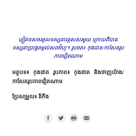
សារមន្ទីរហូជីមិញ មានទីតាំងនៅ​ខាងក្រោយប្រាង្គ
តម្កល់សព ​លោក​ប្រធាន ហូ​ជីមិញ។ រូបថត៖ កុង​ដាត/
កាសែតរូបភាពវៀតណាម​
ភ្ញៀវទេសចរ​ចូលទស្សនាវត្តសសរ​មួយ ក្រោយ​ពីបាន