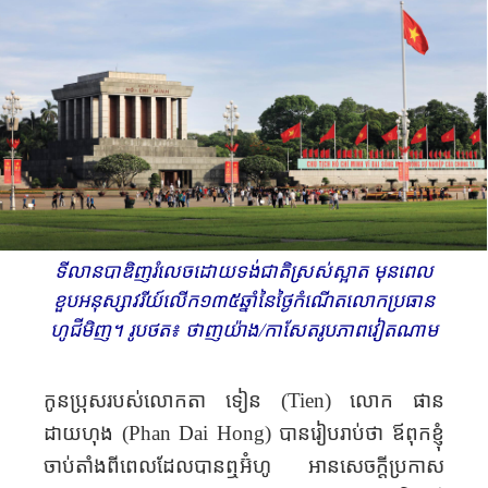
ទីលានបាឌិញ​រំលេច​ដោយទង់ជាតិស្រស់ស្អាត មុនពេល​
ខួបអនុស្សាវរីយ៍លើក​១៣៥​ឆ្នាំនៃ​ថ្ងៃកំណើត​លោក​ប្រធាន
ហូ​ជីមិញ។ រូបថត៖ ថាញយ៉ាង​/កាសែតរូបភាពវៀតណាម
កូនប្រុសរបស់លោកតា ទៀន
លោក ផាន
(Tien)
ដាយហុង (
Phan
Dai Hong
)
បាន​រៀប​រាប់​ថា ឪពុក​​ខ្ញុំ
ចាប់តាំង​ពីពេលដែលបានឮអ៊ំ​ហូ អាន​សេចក្ដីប្រកាស​