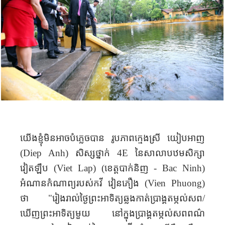
យើងខ្ញុំ​មិនអាចបំភ្លេចបាន រូបភាពក្មេងស្រី យៀបអាញ
(
Diep Anh
)
សិស្ស​ថ្នាក់
4E
នៃ​សាលា​បឋម​សិក្សា​
វៀតឡឹប (
Viet Lap
) (
ខេត្ត​បាក់និញ
- Bac Ninh
)
អំណាន​កំណាព្យ​របស់កវី ​វៀនភឿង (
Vien Phuong
)
ថា "រៀង​រាល់​ថ្ងៃ​ព្រះអាទិត្យ​ឆ្លង​កាត់​ប្រាង្គ​តម្កល់​សព​​/​
ឃើញ​ព្រះអាទិត្យ​មួយ​ នៅក្នុងប្រាង្គតម្កល់​សព​ពណ៌