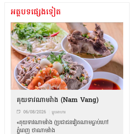
ទស្សនាប្រាង្គតម្កល់សព​អ៊ំ​ហូ។ រូបថត៖ កុង​ដាត/កាសែតរូប
ភាពវៀតណាម​
អត្ថបទ៖ កុងដាត រូបភាព៖ កុងដាត និង​ថាញយ៉ាង/
កាសែតរូបភាពវៀតណាម​
ប្រែសម្រួល៖ រីកើង​
អត្ថបទផ្សេងទៀត