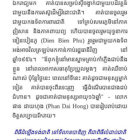
ឯករាជ្យ​មក គាត់​បានសម្រប់​ស៊ីចង្វាក់​ជាមួយ​បដិវត្តន៍
ជាមួយ​នឹង​ការតស៊ូ​ដើម្បី​រំដោះ​ជាតិ​។ គាត់​បាន​ចូល​រួម​
ជាមួយ​កងទ័ពការពារជាតិ ទៅគ្រប់​សមរភូមិ​នៅភាគ​
ឦសាន និង​ភាគពាយព្យ ហើយ​បាន​ចូលរួម​យុទ្ធនាការ​
ឌៀនបៀនភូ (
Dien Bien Phu
)
រួច​រួម​ជាមួយ​កងទ័ព
អង់អាច​វិល​ត្រឡប់​មកកាន់​កាប់រដ្ឋធានីវិញ នៅ
ឆ្នាំ១៩៥៤។ "ឪពុកខ្ញុំ​នៅមាន​ស្នាម​គ្រាប់​កាំ​ភ្លើង​ជាប់នឹង​
ខ្លួន នៅ​ពេល​អាកាសធាតុ​ប្រែប្រួល​ម្ដងៗ គាត់​​ឈឺចាប់
ណាស់ ប៉ុន្តែ​ថ្ងៃនេះ ពេល​នៅ​ទី​នេះ គាត់​ដូចជា​មនុស្សម្នាក់​
ទៀត គាត់​បាន​ចុះ​ពីរទេះ​រុញ ធ្វើដំណើរ​បាន​ជាង​ដប់​
ជំហាន​។ ដូចជាគាត់​ជាមនុស្សអាយុ១៦​ឆ្នាំ"​ - លោក
ផាន ដាយហុង (
Phan
Dai Hong
)
បានរៀបរាប់ដោយ​
ចិត្ត​សប្បាយរីករាយ។
ពិធីដំឡើង​ទង់ជាតិ នៅទីលានបាឌិញ គឺជា​ពិធីលំដាប់​ជាតិ​