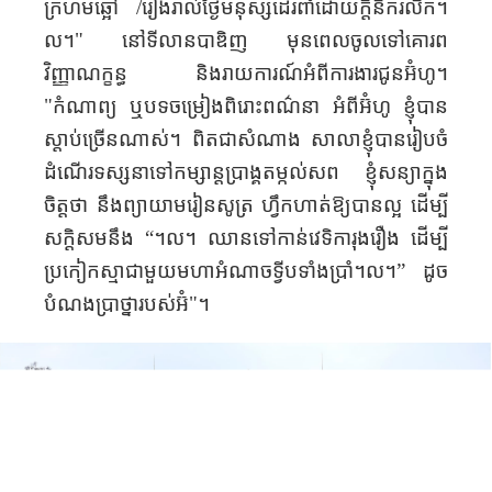
ក្រហមឆ្អៅ​ /រៀង​រាល់ថ្ងៃ​មនុស្ស​ដើរពាំ​​ដោយ​ក្ដីនឹក​រលឹក​។
ល។​" នៅទីលាន​បាឌិញ មុនពេល​ចូលទៅ​គោរព
វិញ្ញាណក្ខន្ធ និង​រាយការណ៍​អំពី​ការងារ​ជូន​អ៊ំ​ហូ។
"កំណាព្យ ឬ​បទចម្រៀងពិរោះ​ពណ៌នា​ អំពី​​អ៊ំហូ ខ្ញុំបាន​
ស្ដាប់​ច្រើន​ណាស់​។ ពិតជា​សំណាង​ ​សាលា​ខ្ញុំ​បាន​រៀបចំ​
ដំណើរ​ទស្សនា​​ទៅ​កម្សាន្ត​ប្រាង្គតម្កល់សព​ ខ្ញុំសន្យា​ក្នុង​
ចិត្ត​ថា នឹងព្យាយាមរៀនសូត្រ​ ហ្វឹកហាត់ឱ្យបានល្អ ដើម្បី​
សក្ដិសមនឹង “។ល។ ឈាន​ទៅកាន់​វេទិការុងរឿង ដើម្បី
ប្រកៀកស្មា​ជាមួយមហា​អំណាច​​ទ្វីបទាំងប្រាំ​។ល។” ដូច​
បំណង​ប្រាថ្នា​របស់អ៊ំ​"។