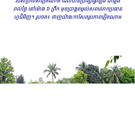
របស់​ប្រទេស​វៀតណាម ដែលបាន​ប្រារព្ធ​ធ្វើឡើង ជារៀង
រាល់ថ្ងៃ នៅម៉ោង ៦ ព្រឹក មុខប្រាង្គតម្កល់សព​លោក​ប្រធាន
ហូ​ជីមិញ។ រូបថត៖ ថាញ​យ៉ាង​/កាសែតរូបភាពវៀតណាម​