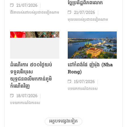
សតវត្សរ៍
23/07/2026
22/07/2026
បទយកការណ៍ឯកទេស
បទយកការណ៍ឯកទេស
តាមយ៉ាង (Tam Giang)
ជ្វៀនមី (Chuyen My)៖
- ទីតាំងទឹកទន្លេចេះនិទាន
ផ្សព្វផ្សាយតម្លៃសិប្ប
រឿង
កម្មវៀតណាម នៅលើផែនទី
ច្នៃប្រតិដ្ឋពិភពលោក
21/07/2026
21/07/2026
ជីវភាពរស់នៅរបស់ប្រជាជន​វៀតណាម
មុខរបររបស់ប្រជាជនវៀតណាម