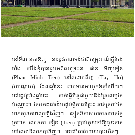
នៅទីលានបាឌិញ
នា​
រដូវកាលទង់ជាតិ​ចម្រុះពណ៌ភ្លឺចែង​
ចាំង យើង​ខ្ញុំ​បាន​ជួប​អតីត​យុទ្ធជន ផាន មិញទៀន
(
Phan Minh Ti
e
n)
នៅសង្កាត់​​​​តីហូ (
T
a
y H
o
)
(
ហាណូយ) ដែល​ឆ្នាំនេះ គាត់​មានអាយុ៩៦​ឆ្នាំហើយ។
នៅរដូវប្រាំង​ឆ្នាំនេះ​ គាត់​ធ្វើមិត្តជាមួយ​នឹង​គ្រែ​ពេទ្យ​តែ​
ប៉ុណ្ណោះ។ តែមកដល់​ដើម​រដូវស្លឹក​ឈើជ្រុះ គាត់​ស្រាប់តែ​
មាន​សុខភាព​ល្អ​ឡើង​វិញ​។ ឆ្លៀតឱកាសអាកាសធាតុថ្ងៃ​
ត្រជាក់ លោក​តា ទៀន
(Tien)
ប្រាប់​កូនចៅ​ឱ្យ​ជូន​គាត់​
ទៅ​លេង​ទីលាន​បាឌិញ​។ ទោះបី​ជាជំហាន​បោះយឺតៗ ​