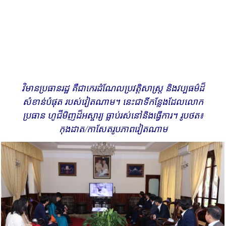
វិមានប្រធានរដ្ឋ​ គឺជា​កេរដំណែល​ប្រវត្តិសាស្ត្រ និង​វប្បធម៌ដ៏​​
សំខាន់បំផុត របស់​​វៀតណាម​។ នេះ​ជាទី​កន្លែង​ដែលលោក​
ប្រធាន ហូជីមិញ​ដ៏អស្ចារ្យ ធ្លាប់រស់នៅ​និងធ្វើការ។ រូបថត៖
កុង​ដាត/កាសែតរូបភាពវៀតណាម​