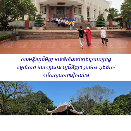
Trung Hiep
)
កំពុង​ត្រៀម​ខ្លួន​ហោះ​ទៅកាន់​ទីក្រុង​
ហាណូយ​ជាមួយយើងខ្ញុំ​ ដើម្បីចូលរួម​ទស្សនា​
កាលៈទេសៈ​ប្រវត្តិសាស្ត្រ​នៃ​ពិធី​ព្យុហយាត្រា​យោធា
អបអរ​​សាទរ​ខួបលើក​ទី៨០ឆ្នាំ នៃបដិវត្តន៍​ខែសីហា និង​
ទិវាបុណ្យឯករាជ្យជាតិ ថ្ងៃទី​២ ខែកញ្ញា នា​ពេល​ខាង​
មុខ៕