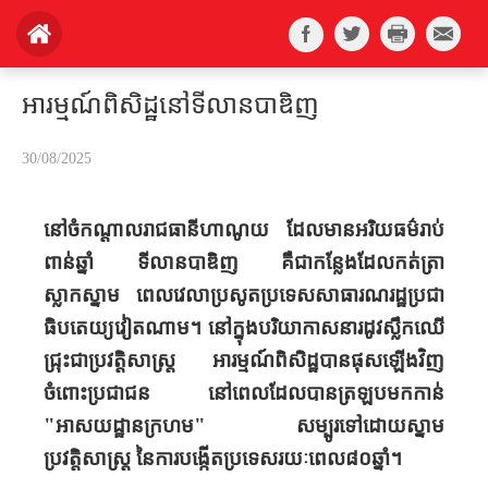
អារម្មណ៍ពិសិដ្ឋនៅទីលានបាឌិញ
30/08/2025
នៅ​​ចំកណ្ដាល​រាជធានីហាណូយ ដែល​មានអរិយធម៌រាប់
ពាន់ឆ្នាំ ទីលាន​បាឌិញ គឺជា​កន្លែង​​ដែល​កត់ត្រា​
ស្លាកស្នាម​ ពេលវេលាប្រសូត​ប្រទេស​សាធារណរដ្ឋ​ប្រជា
ធិបតេយ្យ​វៀតណាម​។ នៅ​ក្នុងបរិយាកាសនា​រដូវស្លឹកឈើ
ជ្រុះជាប្រវត្តិសាស្ត្រ អារម្មណ៍​ពិសិដ្ឋ​បាន​ផុស​ឡើងវិញ​
ចំពោះប្រជាជន នៅពេលដែលបាន​​ត្រឡបមកកាន់​
"អាសយដ្ឋាន​ក្រហម" សម្បូរទៅដោយស្នាម
ប្រវត្តិសាស្ត្រ នៃការបង្កើតប្រទេស​រយៈពេល៨០​ឆ្នាំ។