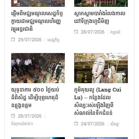
លោក Peter Cuong
លោក ង្វៀន ឌិញ ទឺ
Franklin -
(Nguyen Dinh Tu) -
វិលត្រឡប់មកវៀតណាម
អ្នកថែរក្សាអនុស្សាវរីយ៍
ដើម្បីរៀបរាប់ពីរសជាតិស្រុក
ប្រវត្តិសាស្ត្រទីក្រុង ហូជីមិញ
កំណើត
01/08/2026
05/08/2026
ព្រឹត្តិការណ៍ - បុគ្គល
មិត្តភក្តិជាមួយនឹងវៀតណាម
ផ្តើមពីមជ្ឈមណ្ឌលសេដ្ឋកិច្ច
ស្លាកស្នាមបារាំងរំលងកាល
ក្លាយជាមជ្ឈមណ្ឌលហិរញ្ញ
នៅទីក្រុង​ហូជីមិញ​
វត្ថុអន្តរជាតិ
28/07/2026
វប្បធម៌
29/07/2026
សេដ្ឋកិច្ច