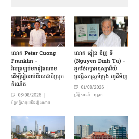
គុយទាវណាមវ៉ាង (Nam Vang)
06/08/2026
ម្ហូបអាហារ
«គុយទាវណាមវ៉ាង (ប្រជាជនវៀតណាមធ្លាប់ហៅ
ភ្នំពេញ ថាណាម​វ៉ាង