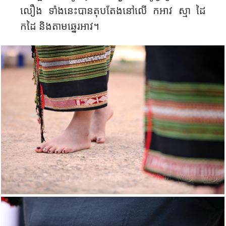
លឿង ទាំង​នេះ​បានតុបតែង​នៅ​លើ ​កអាវ​ ស្មា ដៃ
កដៃ​ និងតាម​​ឆ្នេរ​អាវ​។​