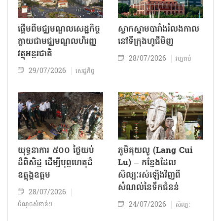
ផ្តើមពីមជ្ឈមណ្ឌលសេដ្ឋកិច្ច
ស្លាកស្នាមបារាំងរំលងកាល
ក្លាយជាមជ្ឈមណ្ឌលហិរញ្ញ
នៅទីក្រុង​ហូជីមិញ​
វត្ថុអន្តរជាតិ
28/07/2026
វប្បធម៌
29/07/2026
សេដ្ឋកិច្ច
យុទ្ធនាការ ៥០០ ថ្ងៃយប់
ភូមិគុយលូ (Lang Cui
ដ៏ពិសិដ្ឋ ដើម្បីបុព្វហេតុដ៏
Lu) – កន្លែងដែល
ឧត្តុង្គឧត្តម
សិល្បៈរស់ឡើងវិញពី
សំណល់នៃទឹកជំនន់
28/07/2026
24/07/2026
ចំណុចសំខាន់ៗ
សិល្បៈ