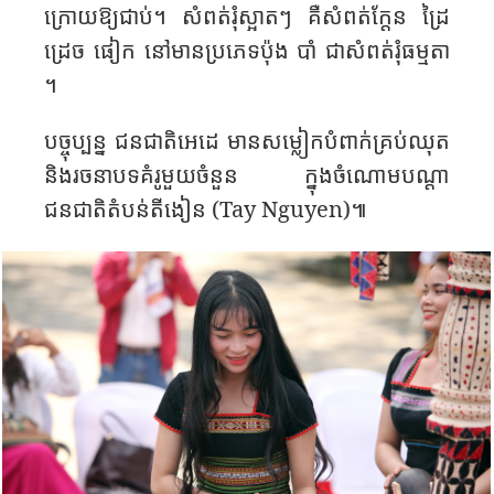
ក្រោយ​ឱ្យ​ជាប់។ សំពត់​រុំ​ស្អាត​ៗ គឺ​សំពត់​ក្តែន ដ្រៃ
ដ្រេច ផៀក នៅ​មាន​ប្រភេទ​ប៉ុង​ បាំ ជា​សំពត់​រុំ​ធម្មតា​
។​
បច្ចុប្បន្ន​ ជនជាតិ​អេដេ​ មាន​សម្លៀក​បំពាក់គ្រប់​ឈុត​
និង​រចនាបទ​គំរូ​មួ​យ​ចំនួន​ ក្នុង​ចំណោម​​បណ្តា​
ជនជាតិ​តំបន់​តី​ងៀន​ (
Tay Nguyen)
៕​