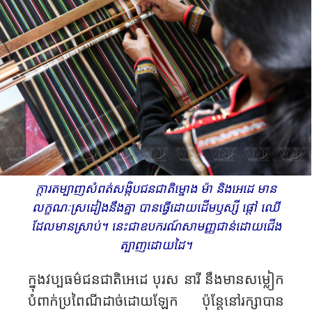
ក្តារ​តម្បាញ​សំពត់​សង្កិប​ជនជាតិ​ម្នោង​ ម៉ា និង​អេដេ មាន
លក្ខណៈ​ស្រដៀង​នឹង​គ្នា​ បាន​ធ្វើដោយ​ដើម​ឫស្សី​ ផ្តៅ​ ឈើ
ដែលមាន​ស្រាប់​។​ នេះ​ជា​ឧបករណ៍​សាមញ្ញ​ជាន់​ដោយ​ជើង​
ត្បាញ​ដោយ​ដៃ។​
ក្នុង​វប្បធម៌​ជនជាតិ​អេដេ បុរស នារី​ នឹ​ង​មាន​សម្លៀក​
បំពាក់​ប្រពៃណី​ដាច់​ដោយ​ឡែក​ ប៉ុន្តែ​នៅ​រក្សាបាន​