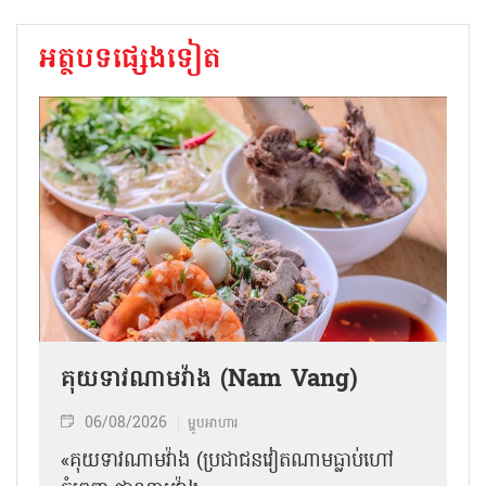
អត្ថបទផ្សេងទៀត
គុយទាវណាមវ៉ាង (Nam Vang)
06/08/2026
ម្ហូបអាហារ
«គុយទាវណាមវ៉ាង (ប្រជាជនវៀតណាមធ្លាប់ហៅ