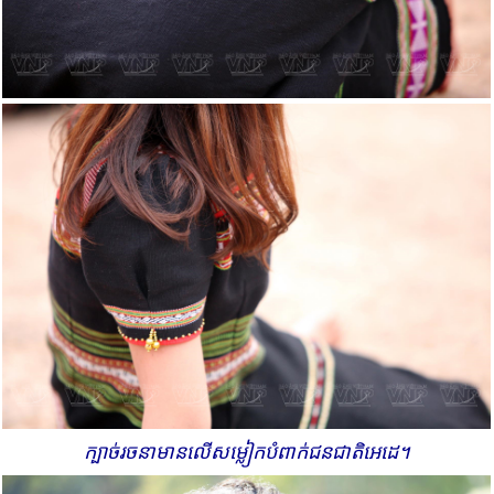
ក្បាច់​រចនាមាន​​លើ​សម្លៀកបំពាក់​ជនជាតិ​​អេដេ។