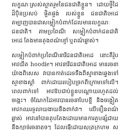
លក្ខណៈ​ស្រស់ស្អាត​រួម​នៃជនជាតិ​ខ្លួន​។ ដោយ​ថ្វី​ដៃ​
ដ៏ប៉ិន​ប្រសប់​ ផ្ចិត​ផ្ចង់​ របស់​ខ្លួន​ ជនជាតិ​អេដេ
តម្បាញ​បាន​ជា​សម្លៀក​បំពាក់​ដែល​មានលក្ខណៈ​
ជនជាតិ​។ តាម​ប្រពៃណី​ សម្លៀក​បំពាក់​ជនជាតិ​
អេដេ​ តែង​មានតុង​​ពណ៌​ខ្មៅ ឬពណ៌​ឆ្លាស់​។​
សម្លៀក​បំពាក់​ប្រពៃណី​​​នារី​ជនជាតិ​អេដេ នោះ​គឺរ៉ូប​
អាវ​យឺត ​
hoodie
។ អាវ​នារី​ជនជាតិ​អេដេ មាន​រចនា​
យ៉ាង​ពិសេស​ វា​បានកាត់ដេរ​ទទឹង​ពី​ស្មា​ខាង​ឆ្វេង​ទៅ​
ស្មាខាងស្តាំ​ ពាក់​ដោយ​របៀប​ច្រកពីក្រោម​ទៅ​លើ​។
ពេល​ពាក់ទៅ អាវ​ឱប​ជាប់ខ្លួន​បណ្តោយ​រហូតដល់​
ចង្កេះ។ ចំណែក​ដៃអាវ​បានរចនា​បែប​ខ្លី​ និង​ចង្អៀត​​​
អាវ​កឈរ​ទូលាយ​ងាយ​នឹង​ពាក់វា​។ លើ​ខឿន​ពណ៌​
ឆ្លាស់​ អាវ​នៅ​បាន​តុបតែង​ដោយ​មាន​ការ​​គួ​បផ្សំ​ជាយ
នឹង​ក្បាច់​រចនាតូចៗ​ ដែល​ធ្វើដោយ​សូត្រ​ក្រហម​ ស