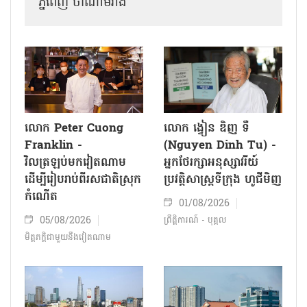
ភ្នំពេញ ថាណាម​វ៉ាង
លោក Peter Cuong
លោក ង្វៀន ឌិញ ទឺ
Franklin -
(Nguyen Dinh Tu) -
វិលត្រឡប់មកវៀតណាម
អ្នកថែរក្សាអនុស្សាវរីយ៍
ដើម្បីរៀបរាប់ពីរសជាតិស្រុក
ប្រវត្តិសាស្ត្រទីក្រុង ហូជីមិញ
កំណើត
01/08/2026
05/08/2026
ព្រឹត្តិការណ៍ - បុគ្គល
មិត្តភក្តិជាមួយនឹងវៀតណាម