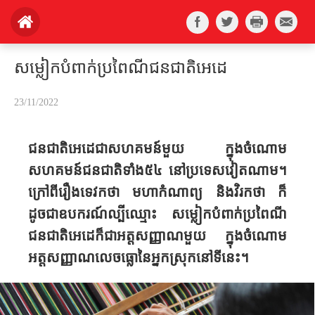
សម្លៀកបំពាក់ប្រពៃណីជនជាតិអេដេ
23/11/2022
ជនជាតិ​អេដេជា​សហគមន៍​មួយ ​ក្នុង​ចំណោម​
សហគមន៍​ជនជាតិ​ទាំង​៥៤ ​នៅ​ប្រទេស​វៀតណាម​។
ក្រៅ​ពី​រឿង​ទេវកថា មហាកំណាព្យ​ និង​វិរកថា ក៏
ដូចជា​ឧបករណ៍​ល្បី​ឈ្មោះ​ សម្លៀក​បំពាក់​ប្រពៃណី​
ជនជាតិ​អេដេក៏ជា​អត្តសញ្ញាណ​មួយ​ ក្នុង​ចំណោម​​
អត្តសញ្ញាណ​លេចធ្លោ​នៃអ្នក​ស្រុក​នៅទីនេះ​។​