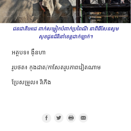
ជនជាតិ​អេដេ​ ពាក់​សម្លៀកបំពាក់​ប្រពៃណី នា​ពិធី​សែន​សូម​
សុខ​ជូន​ដំរី​នៅ​ខេត្ត​ដាក់ឡាក់។​
អត្ថបទ៖ ង៉ឹន​ហា
រូបថត៖ កុង​ដាត​/កាសែតរូបភាព​វៀតណាម​
ប្រែសម្រួល​៖ រីកើង​