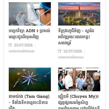
បច្ចេកវិទ្យា ADN ៖ ប្រគល់
ទីក្រុងហូជីមិញ - ស្នាដៃ
ឈ្មោះជូនវីរបុរសវិញ
អភិវឌ្ឍរយៈពេលកន្លះ
សតវត្សរ៍
23/07/2026
22/07/2026
បទយកការណ៍ឯកទេស
បទយកការណ៍ឯកទេស
តាមយ៉ាង (Tam Giang)
ជ្វៀនមី (Chuyen My)៖
- ទីតាំងទឹកទន្លេចេះនិទាន
ផ្សព្វផ្សាយតម្លៃសិប្ប
រឿង
កម្មវៀតណាម នៅលើផែនទី