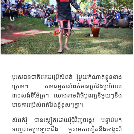
បុរស​ជនជាតិ​អេដេ​ប្រើ​សំពត់ ​រុំ​មួយ​កំណាត់​ខ្លួន​ខាង
ក្រោម​។ តាម​ធម្មតា​សំពត់​មាន​ប្រវែង​ប្រហែល​
៣០សង់ទិម៉ែត្រ​។ យោង​តាម​ពិធីបុណ្យ​នីមួយ​ៗនឹង
មានការ​​ប្រើ​​សំពត់​វែង​ខ្លី​ខុសៗគ្នា​។
សំពត់រុំ​ ​បាន​ស្លៀក​ដោយ​រុំ​ជុំវិញ​​ចង្កេះ​ បន្ទាប់មក​
ទាញ​តាម​ប្រឡោះ​ជើង​ អូស​មក​សៀត​នឹង​ចង្កេះពី