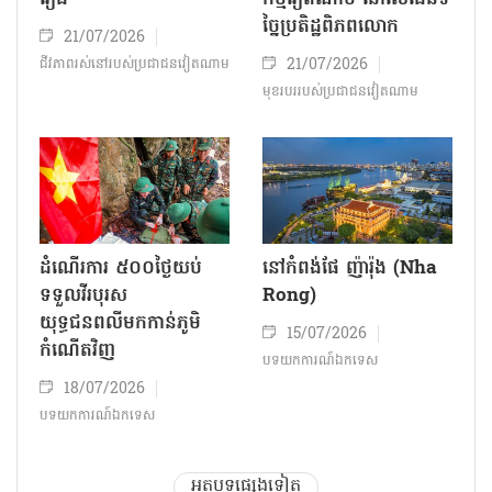
ច្នៃប្រតិដ្ឋពិភពលោក
21/07/2026
21/07/2026
ជីវភាពរស់នៅរបស់ប្រជាជន​វៀតណាម
មុខរបររបស់ប្រជាជនវៀតណាម
ដំណើរការ ៥០០ថ្ងៃយប់
នៅកំពង់ផែ ញ៉ារ៉ុង (Nha
ទទួលវីរបុរស
Rong)
យុទ្ធជនពលីមកកាន់ភូមិ
15/07/2026
កំណើតវិញ
បទយកការណ៍ឯកទេស
18/07/2026
បទយកការណ៍ឯកទេស
អត្ថបទផ្សេងទៀត