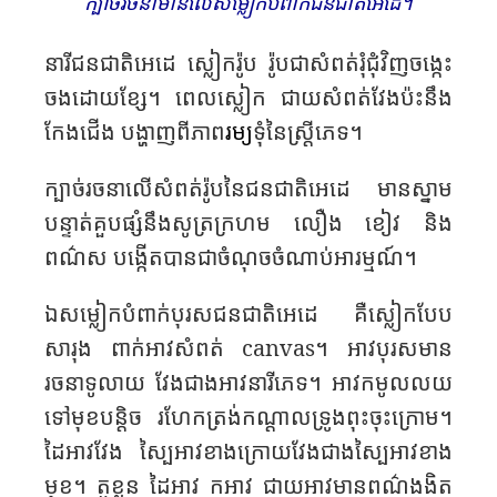
ក្បាច់​រចនាមាន​​លើ​សម្លៀកបំពាក់​ជនជាតិ​​អេដេ។
នារី​ជនជាតិ​​អេដេ ស្លៀក​រ៉ូប​ រ៉ូប​ជា​សំពត់​រុំ​ជុំ​វិញ​ចង្កេះ
ចង​ដោយ​ខ្សែ​។ ពេល​ស្លៀក​ ជាយ​សំពត់​វែង​ប៉ះ​នឹង​
កែង​ជើង​ បង្ហាញ​ពី​ភាព
រម្យ
ទុំ​នៃស្រ្តីភេទ​។​
ក្បាច់​រចនា​លើ​សំពត់​រ៉ូប​នៃជនជាតិ​​អេដេ មាន​ស្នាម​
បន្ទាត់​គួប​ផ្សំ​នឹង​សូត្រ​ក្រហម លឿង ខៀវ​ និង
ពណ៌ស បង្កើត​បាន​ជា​ចំណុច​ចំណាប់អារម្មណ៍​។
ឯសម្លៀក​បំពាក់​បុរសជនជាតិ​​អេដេ គឺស្លៀកបែប​​
សារុង​ ពាក់​អាវ​សំពត់ ​
canvas
។ អាវ​បុរស​មាន​
រចនា​ទូលាយ​ វែង​ជាង​អាវ​នារីភេទ​។ អាវ​កមូល​លយ​
ទៅ​មុខ​បន្តិច​ រហែក​ត្រង់កណ្តាល​ទ្រូង​ពុះចុះក្រោម​។
ដៃអាវ​វែង​ ស្បៃអាវ​ខាង​ក្រោយ​វែង​ជាង​ស្បៃអាវ​ខាង
មុខ​។ តួ​ខ្លួន ដៃអាវ កអាវ ជាយ​អាវ​មានពណ៌ង​ងិត