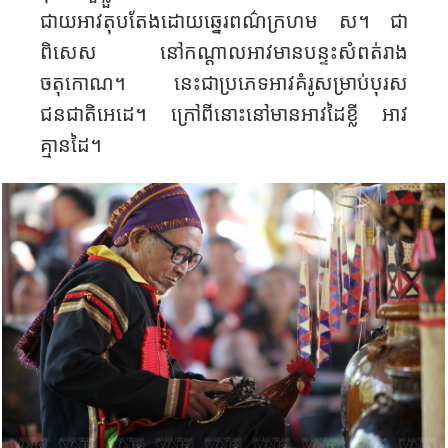
ជាយ​អាវ​តុបតែង​ដោយ​ឆ្នេរ​ពណ៌​ក្រហម​ ស។ ជា
ពិសេស​ នៅ​កណ្តាល​អាវ​មាន​បន្ទះ​សំពត់​រាង​
ចតុកោណ​។ នេះជា​ប្រភេទ​អាវ​គំរូ​សម្រាប់​បុរស​
ជនជាតិ​អេដេ​។ ក្រៅពីនោះ​នៅមាន​អាវ​ដៃខ្លី អាវ​
គ្មានដៃ​។​