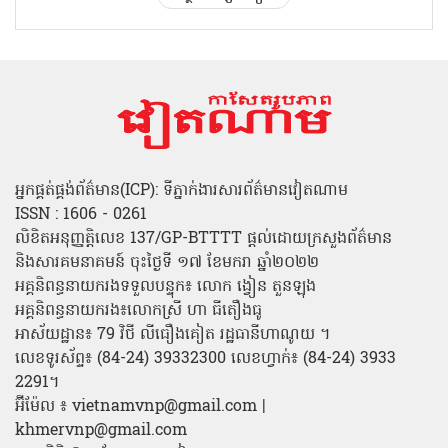
អ្នកផ្គត់ផ្គង់ព័ត៌មាន(ICP): ទីភ្នាក់ងារសារព័ត៌មានវៀតណាម
ISSN : 1606 - 0261
លិខិតអនុញ្ញត្តិលេខ 137/GP-BTTTT ផ្តល់ដោយក្រសួងព័ត៌មាន
និងសារគមនាគមន៍ ចុះថ្ងៃទី ១៧ ខែមករា ឆ្នាំ២០២២
អគ្គនិពន្ធនាយករងទទួលបន្ទុក៖ លោក ង្វៀន តួនឡុង
អគ្គនិពន្ធនាយករង៖លោកស្រី ហា ធីតឿងធូ
អាស័យដ្ឋាន៖ 79 វិថី លីធឿងគៀត រដ្ឋធានីហាណូយ ។
លេខទូរស័ព្ទ៖ (84-24) 39332300 លេខហ្វាក់៖ (84-24) 3933
2291។
អ៊ីម៉ែល ៖ vietnamvnp@gmail.com |
khmervnp@gmail.com