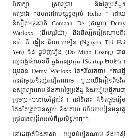
ពិភាក្សា ស្រាវជ្រាវ និងច្នៃប្រតិដ្ឋ។
គម្រោង
“
ឧបករណ៍បន្សុទ្ធខ្យល់
Helio
”
ដោយ
និស្សិតអន្តរជាតិ
Comaan De (
ឥណ្ឌា)
Demy
Warloxx (
នីហ្សេរីយ៉ា) និងនិស្សិតវៀតណាមពីរ
នាក់ គឺ ង្វៀន​ ធិហាយអៀន (
Nguyen Thi Hai
Yen
)
និង ដូមិញហ្វ័ង (
Do Minh Hoang
)
បាន
ឈ្នះរង្វាន់លេខបី ក្នុងការប្រកួត
IStartup
២០២៤។
យុវជន
Demy Warloxx
ចែករំលែក​ថា៖
“
ការធ្វើ
ការជាមួយនិស្សិតវៀតណាម​ ជួយយើងរៀនពីចរិត
ឧស្សាព្យាយាម និងភាពច្នៃប្រតិដ្ឋ និងរបៀបធ្វើការជា
ក្រុមប្រកបដោយវិជ្ជាជីវៈ។ នៅទីនេះ ​គំនិតផ្តួចផ្តើម
តែងតែត្រូវបានស្តាប់ និងគោរព ហើយមេរៀនអនុវត្ត​
ត្រូវបានពង្រីកអស់ពីប្រសិទ្ធភាព
”
។
នៅដេប៉ាតឺម៉ង់ភាសា - វប្បធម៌វៀតណាម និងអាស៊ី