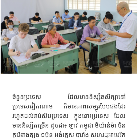
ចំនួនប្រទេស ដែលមាននិស្សិតសិក្សានៅ
ប្រទេសវៀតណាម ក៏មានភាពសម្បូរបែបផងដែរ
រហូតដល់រាប់សិបប្រទេស ក្នុងនោះប្រទេស ដែល
មាននិស្សិតច្រើន ដូចជា៖ ឡាវ កម្ពុជា មីយ៉ាន់ម៉ា ចិន
កូរ៉េខាងត្បូង ជប៉ុន អង់គ្លេស បារាំង សហរដ្ឋអាមេរិក