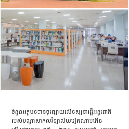
ចំនួនអត្ថបទ​បាន​ចុះ​ផ្សាយ​លើ​ទស្សនាវដ្តីអន្តរជាតិ
របស់​បណ្ដាសាកលវិទ្យាល័យវៀតណាមកើន