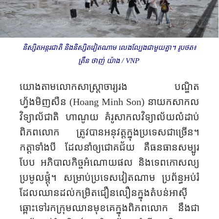
និស្សិតអន្តរជាតិ និងនិស្សិតវៀតណាម លេងល្បែងជាមួយ​គ្នា។ រូបថត៖
ត្រឹន ថាញ់ យ៉ាង /
VNP
យោងតាមលោកសាស្ត្រាចារ្យរង បណ្ឌិត
ហ័្វងមិញសឺន (
Hoang Minh Son
)
នាយកសាកល
វិទ្យាល័ជាតិ
ហាណូយ គំរូសាកលវិទ្យាល័យលំដាប់
ពិភពលោក ត្រូវបានអនុវត្តក្នុងប្រទេសជាច្រើន។
កត្តាទាំងបី ដែលនាំឲ្យជោគជ័យ គឺធនធានសម្បូរ
បែប អភិបាលកិច្ចអំណោយផល និងទេពកោសល្យ
ប្រមូលផ្ដុំ។ សម្រាប់ប្រទេស​វៀតណាម ប្រព័ន្ធអប់រំ
ដែលឈានដល់កម្រិត​ជឿនលឿន​ក្នុងតំបន់អាស៊ី
ឆ្ពោះទៅរកក្រុមឈានមុខគេក្នុងពិភពលោក នឹងជា