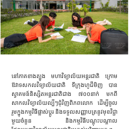
នៅភាគខាងត្បូង មហាវិទ្យាល័យអន្តរជាតិ ក្រោម
ឱវាទសកលវិទ្យាល័យជាតិ ទីក្រុង​ហូជីមិញ
បាន
ស្វាគមន៍និស្សិតអន្តរជាតិជាង ៧០០នាក់ មកពី
សាកលវិទ្យាល័យល្បីៗជុំវិញពិភពលោក ដើម្បីចូល
រួមក្នុងកម្មវិធីផ្លាស់ប្តូរ និងទទួលសញ្ញាបត្រនូវ​មុខវិជ្ជា
មួយចំនួន និងកម្មវិធីបណ្តុះបណ្តាល