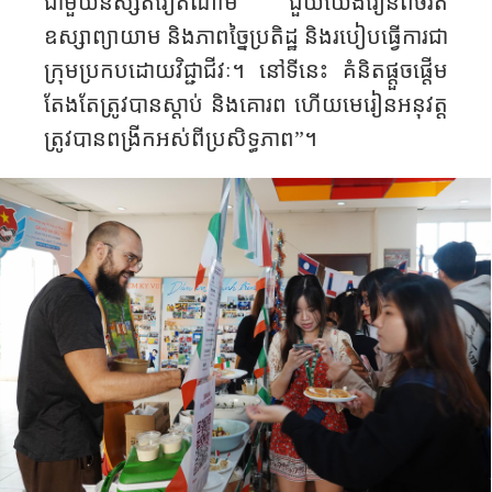
ជាមួយនិស្សិតវៀតណាម​ ជួយយើងរៀនពីចរិត
ឧស្សាព្យាយាម និងភាពច្នៃប្រតិដ្ឋ និងរបៀប​ធ្វើការជា
ក្រុមប្រកបដោយវិជ្ជាជីវៈ។ នៅទីនេះ ​គំនិតផ្តួចផ្តើម
តែងតែត្រូវបានស្តាប់ និងគោរព ហើយមេរៀនអនុវត្ត​
ត្រូវបានពង្រីកអស់ពីប្រសិទ្ធភាព
”
។