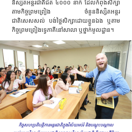
និស្សិតអន្តរជាតិជិត ៤០០០ នាក់ ដែលកំពុងសិក្សា
តាមកិច្ចព្រម​ព្រៀង ចំនួននិស្សិតអន្តរ
ជាតិសេសសល់ បង់ថ្លៃសិក្សា​ដោយ​ខ្លួនឯង ឬតាម​
កិច្ចព្រមព្រៀង​ទ្វេភាគីនៅសាលា ឬថ្នាក់មូលដ្ឋាន​។
កិច្ចសហប្រតិបត្តិការអន្តរជាតិក្នុងវិស័យអប់រំ និងបណ្តុះបណ្តាល