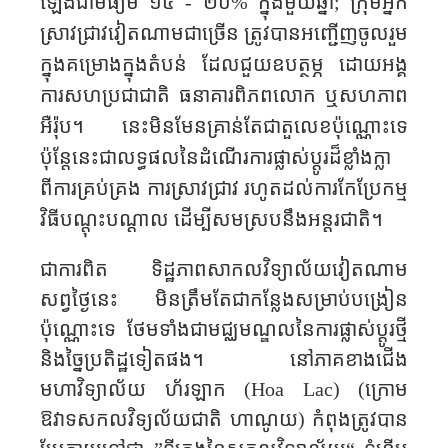
ឡើងជាមធ្យម ១៥
-
២០
%
ក្នុងមួយឆ្នាំ
;
ក្រុមអ្នក
ស្រាវជ្រាវវៀតណាមជាច្រើន ត្រូវបានអញ្ជើញចូលរួម
ក្នុងគម្រោងក្នុងតំបន់ ដែលជួយ​ឧបត្ថម្ភ ដោយអង្គ
ការសហប្រជាជាតិ ធនាគារពិភពលោក ឬសហភាព
អឺរ៉ុប។ នេះមិនមែនគ្រាន់តែជាតួលេខប៉ុណ្ណោះទេ
ប៉ុន្តែនេះជាលទ្ធផលនៃដំណើរការផ្លាស់ប្តូរដ៏ខ្លាំង​ក្លា
ពីការគ្រប់គ្រង ការស្រាវជ្រាវ រហូតដល់ការកែប្រែកម្ម
វិធីបណ្តុះបណ្តាល ដើម្បី​សមស្របនឹង​អន្តរជាតិ។
ជាការពិត ទិដ្ឋភាពសាកលវិទ្យាល័យវៀតណាម
សព្វថ្ងៃនេះ មិនត្រឹមតែជាកន្លែងសម្រាប់បង្រៀន
ប៉ុណ្ណោះទេ ថែមទាំងជាមជ្ឈមណ្ឌលនៃការផ្លាស់ប្តូរថ្មី
និង​ច្នៃប្រតិដ្ឋទៀតផង។ នៅភាគខាងជើង
មហាវិទ្យាល័យ ហ័រឡាក (
Hoa Lac
)
(
ក្រោម
ឱវាទសកលវិទ្យល័យជាតិ
ហាណូយ) កំពុងត្រូវបាន