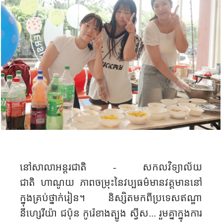
នៅសាលាអន្តរជាតិ - សកលវិទ្យាល័យ
ជាតិ
ហាណូយ ភាពចម្រុះនៃវប្បធម៌មានវត្តមាននៅ
ក្នុងគ្រប់ថ្នាក់រៀន។ និស្សិតមកពីប្រទេសឥណ្ឌា
នីហ្សេរីយ៉ា ជប៉ុន កូរ៉េខាងត្បូង ស្វីស... រួមគ្នាក្នុងការ