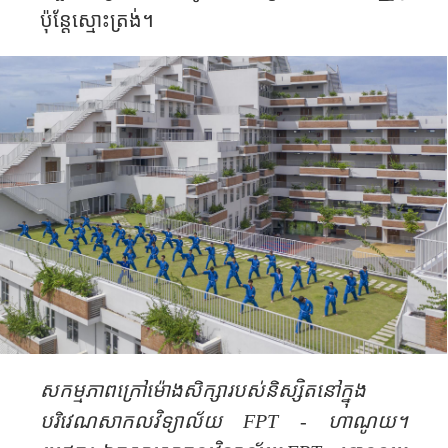
ប៉ុន្តែស្មោះត្រង់។
សកម្មភាពក្រៅម៉ោងសិក្សារបស់និស្សិតនៅក្នុង
បរិវេណសាកលវិទ្យាល័យ
FPT -
ហាណូយ។