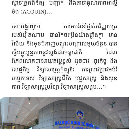
ស្ថានត្រួតពិនិត្យ បញ្ជាក់ និងធានាគុណភាពអាល្លឺ
ម៉ង់ (
ACQUIN)…
នោះបង្ហាញថា ការអប់រំនៅថ្នាក់បរិញ្ញាបត្រ
របស់វៀតណាម បានរីកចម្រើនយ៉ាងខ្លាំងក្លា មាន​
វិស័យ ​និងមុខជំនាញបណ្តុះបណ្តាលមួយ​ចំនួន បាន
ធ្វើបច្ចុប្បន្នភាពនូវស្តង់ដារអន្តរជាតិ ដែល
ពិភពលោកបានវាយតម្លៃខ្ពស់ ដូចជា៖ ធុរកិច្ច និង
សេដ្ឋកិច្ច វិទ្យាសាស្ត្រកុំព្យូទ័រ ការស្រាវជ្រាវអប់រំ
បច្ចេកទេស វិទ្យាសាស្ត្រជីវិត វេជ្ជសាស្ត្រ និងសុខ
ភាព វិទ្យាសាស្ត្ររូបវិទ្យា វិទ្យាសាស្ត្រសង្គម
…
។