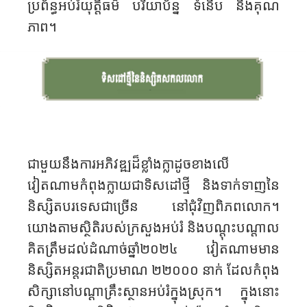
ប្រព័ន្ធអប់រំយុត្តិធម៌ បរិយាប័ន្ន ទំនើប និងគុណ
ភាព។
ជាមួយនឹងការអភិវឌ្ឍដ៏ខ្លាំងក្លាដូចខាងលើ
វៀតណាមកំពុងក្លាយជាទិសដៅថ្មី និងទាក់ទាញនៃ
និស្សិតបរទេសជាច្រើន នៅជុំវិញ​ពិភពលោក។
យោងតាមស្ថិតិរបស់ក្រសួងអប់រំ និងបណ្តុះបណ្តាល
គិតត្រឹមដល់ដំណាច់ឆ្នាំ២០២៤ វៀតណាមមាន
និស្សិតអន្តរជាតិប្រមាណ ២២០០០ នាក់ ដែលកំពុង
សិក្សានៅបណ្ដាគ្រឹះស្ថានអប់រំក្នុងស្រុក។ ក្នុងនោះ