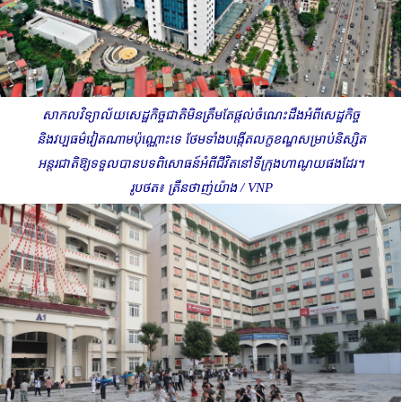
សាកលវិទ្យាល័យសេដ្ឋកិច្ចជាតិមិនត្រឹមតែផ្តល់ចំណេះដឹងអំពីសេដ្ឋកិច្ច
និងវប្បធម៌វៀតណាមប៉ុណ្ណោះទេ ថែមទាំងបង្កើតលក្ខខណ្ឌសម្រាប់និស្សិត
អន្តរជាតិឱ្យទទួលបានបទពិសោធន៍អំពីជីវិតនៅទីក្រុងហាណូយផងដែរ។
រូបថត៖ ត្រឹនថាញ់យ៉ាង /
VNP