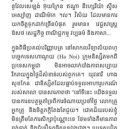
នូវែលសេឡង់ អ៊ុយក្រែន ឥណ្ឌា នីហ្សេរីយ៉ា ស្វីស
អេស្ប៉ាញ ដាណឺម៉ាក ។ល។ វិស័យ ដែលមាន​ការ​
យកចិត្តទុក​ដាក់​ច្រើនបំផុត រួមមាន៖ វេជ្ជសាស្ត្រ
ឱសថ​ សេដ្ឋកិច្ច ពាណិជ្ជកម្ម វប្បធម៌ និងភាសា...
ក្នុងពិធីប្រគល់បរិញ្ញាបត្រ នៅសាកលវិទ្យាល័យពហុ
បច្ចេកទេសហាណូយ (
Ha Noi) ក្រុមនិស្សិត​មកពី
ប្រទេសកម្ពុជា មិនអាចលាក់បាំងភាពសប្បាយ
រីករាយក្នុងថ្ងៃដ៏សំខាន់របស់ពួកគេ។ យុវនារី ហាង
សុខកែន ជានិស្សិតដែលធ្លាប់ទទួលអាហារូបករណ៍​
របស់សាលា បានសារភាពថា "នៅទីនេះ យើងទទួល
បានការឧបត្ថម្ភគាំទ្រពីការចំណាយប្រចាំថ្ងៃ លោកគ្រូ
អ្នកគ្រូ និងមិត្តភក្តិតែងតែជួយ។ ជោគជ័យរបស់ខ្ញុំ
មិនត្រឹមតែការសិក្សាប៉ុណ្ណោះទេ ថែមទាំងគឺមានភាព
រាក់ទាក់​ និងជំនឿទុកចិត្តខ្លួនឯងជាង។ ប្រទេស​វៀត​