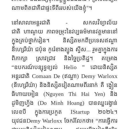
ណាមពិតជាគឺជាផ្ទះទីពីររបស់យើងខ្ញុំ"។
នៅសាលាអន្តរជាតិ - សកលវិទ្យាល័យ
ជាតិ
ហាណូយ ភាពចម្រុះនៃវប្បធម៌មានវត្តមាននៅ
ក្នុងគ្រប់ថ្នាក់រៀន។ និស្សិតមកពីប្រទេសឥណ្ឌា
នីហ្សេរីយ៉ា ជប៉ុន កូរ៉េខាងត្បូង ស្វីស... រួមគ្នាក្នុងការ
ពិភាក្សា ស្រាវជ្រាវ និងច្នៃប្រតិដ្ឋ។ គម្រោង
“
ឧបករណ៍បន្សុទ្ធខ្យល់
Helio
”
ដោយនិស្សិត
អន្តរជាតិ
Comaan De (
ឥណ្ឌា)
Demy Warloxx
(
នីហ្សេរីយ៉ា) និងនិស្សិតវៀតណាមពីរនាក់ គឺ ង្វៀន​
ធិហាយអៀន (
Nguyen Thi Hai Yen
)
និង
ដូមិញហ្វ័ង (
Do Minh Hoang
)
បានឈ្នះរង្វាន់
លេខបី ក្នុងការប្រកួត
IStartup
២០២៤។
យុវជន
Demy Warloxx
ចែករំលែកថា៖
“
ការធ្វើការ