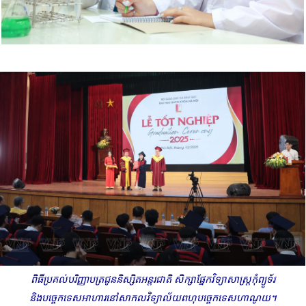
ពិធីប្រគល់បរិញ្ញាបត្រជូននិស្សិតអន្តរជាតិ សិក្សាផ្នែកវិទ្យាសាស្ត្រកុំព្យូទ័រ
និងប​ច្ចេកទេសអាហារនៅសាកលវិទ្យាល័យពហុបច្ចេកទេសហាណូយ។