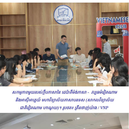
សកម្មភាព​មួយរបស់ក្លឹបភាសានៃ ដេប៉ាតឺម៉ង់ភាសា - វប្បធម៌វៀតណាម
និងអាស៊ីអាគ្នេយ៍ មហាវិទ្យាល័យភាសាបរទេស (សាកលវិទ្យាល័យ
ជាតិវៀតណាម ហាណូយ)។ រូបថត៖ ត្រឹនថាញ់យ៉ាង
/ VNP