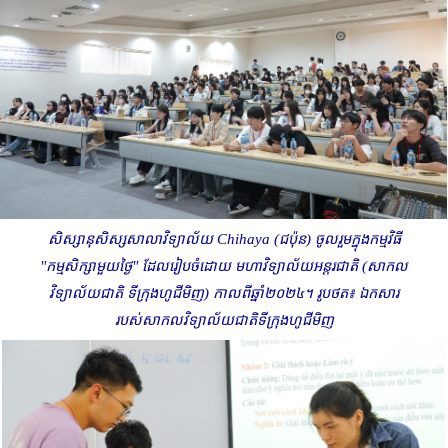
សិស្សានុសិស្សសាលា
វិទ្យាល័យ
Chihaya (
ជប៉ុន) ចូលរួមក្នុងកម្មវិធី
"កម្មសិក្សាមួយថ្ងៃ" ដែលរៀបចំដោយ មហាវិទ្យាល័យអន្តរជាតិ (សាកល
វិទ្យាល័យជាតិ ទីក្រុងហូជីមិញ) កាលពីឆ្នាំ២០២៤។ រូបថត៖ ឯកសារ
របស់សាកលវិទ្យាល័យជាតិទីក្រុងហូជីមិញ