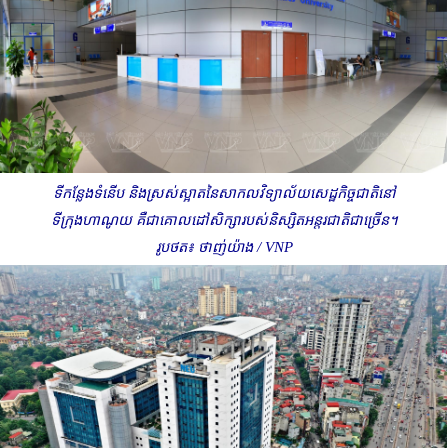
ទីកន្លែងទំនើប និងស្រស់ស្អាតនៃសាកលវិទ្យាល័យសេដ្ឋកិច្ចជាតិនៅ
ទីក្រុងហាណូយ គឺជាគោលដៅសិក្សារបស់និស្សិតអន្តរជាតិជាច្រើន។
រូបថត៖ ថាញ់យ៉ាង / VNP