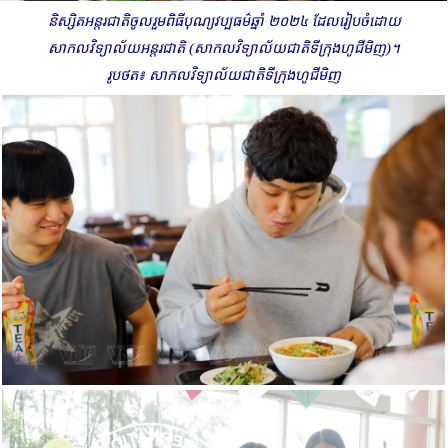
និស្សិតអន្តរជាតិចូលរួមពិធីបុណ្យវប្បធម៌ឆ្នាំ ២០២៤ ដែលរៀបចំដោយ
សាកលវិទ្យាល័យអន្តរជាតិ (សាកលវិទ្យាល័យជាតិទីក្រុងហូជីមិញ)។
រូបថត៖ សាកលវិទ្យាល័យជាតិទីក្រុងហូជីមិញ