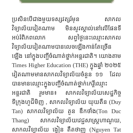
ប្រសិនបើជាងមួយទស្សវត្សរ៍មុន សាកល
វិទ្យាល័យវៀតណាម ​មិនសូវស្គាល់នៅលើផែនទី
អប់រំពិភពលោក សព្វថ្ងៃនេះឈ្មោះសាកល
វិទ្យាល័យវៀតណាមបានលេចឡើងកាន់តែច្រើន
ឡើង នៅក្នុងបញ្ជីចំណាត់ថ្នាក់អន្តរជាតិ។ យោងតាម
​​Times Higher Education (THE)
ក្នុងឆ្នាំ ២០២៥
វៀតណាមមានសាកលវិទ្យាល័យចំនួន​ ១១ ដែល
បានមាន​ឈ្មោះ​ក្នុង​បញ្ជី​​ចំណាត់ថ្នាក់កេរ្តិ៍ឈ្មោះ
អន្តរជាតិ រួមមាន៖ សាកលវិទ្យាល័យសេដ្ឋកិច្ច
ទីក្រុងហូជីមិញ
,
សាកលវិទ្យា​ល័យ​ យុយតឹន​ (
Duy
Tan
)
សាកលវិទ្យាល័យ តូន​ ឌឹក​ថាំង(
Ton Duc
Thang
)
សាកលវិទ្យាល័យវេជ្ជសាស្ត្រហាណូយ
,
សាកលវិទ្យាល័យ ​ង្វៀន​​ តឹត​ថាញ (
Nguyen Tat