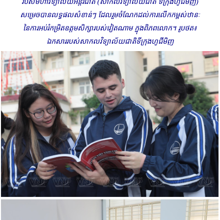
របស់មហាវិទ្យាល័យអន្តរជាតិ (សាកលវិទ្យាល័យជាតិ ទីក្រុងហូជីមិញ)
សម្រេចបានលទ្ធផលសំខាន់ៗ ដែលរួមចំណែកដល់ការលើកកម្ពស់ឋានៈ
នៃការអប់រំកម្រិតឧត្តមសិក្សារបស់វៀតណាម ក្នុងពិភពលោក។ រូបថត៖
ឯកសាររបស់សាកលវិទ្យាល័យជាតិទីក្រុងហូជីមិញ