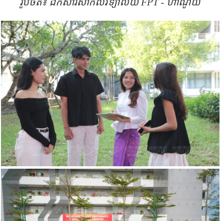
រូបថត៖ ឯកសារសាកលវិទ្យាល័យ
FPT -
ហាណូយ