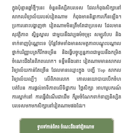
ក្នុងប៉ុន្មានឆ្នាំថ្មីៗនេះ ចំនួននិស្សិតបរទេស ដែលកំពុងសិក្សានៅ
សាកលវិទ្យាល័យរបស់​វៀតណាម កំពុងមាននិន្នាការកើនឡើង។
ប្រការនោះបង្ហាញថា វៀតណាមមិនត្រឹមតែជាប្រទេស ដែលមាន​
សុវត្ថិភាព​ ស្និទ្ធស្នាល ជាមួយនឹងវប្បធម៌ចម្រុះ សម្បូរបែប និង
ទាក់ទាញប៉ុណ្ណោះទេ ប៉ុន្តែថែមទាំងមានសមត្ថភាពបណ្តុះបណ្តាល
ថ្នាក់បរិញ្ញាបត្រក៏រីកចម្រើន និងធ្វើបច្ចុប្បន្នភាពជាមួយនឹងកម្រិត
ចំណេះដឹងនៃពិភពលោក។ ទន្ទឹមនឹងនោះ វៀតណាមមាន​សាកល
វិទ្យាល័យ​​កាន់តែច្រើន ដែល​មាន​ឈ្មោះក្នុង បញ្ជី​
Top​ សាកល
វិទ្យាល័យល្បីៗ លើពិភពលោក គោលនយោបាយបើកចំហ
បត់បែន ការផ្តល់អាទិភាពលើទិដ្ឋាការ ថ្លៃសិក្សា អាហារូបករណ៍
ការស្នាក់នៅ ការធ្វើដំណើរជាដើម ក៏រួមចំណែកទាក់ទាញនិស្សិត
បរទេសមកមកសិក្សានៅវៀតណាមផងដែរ។