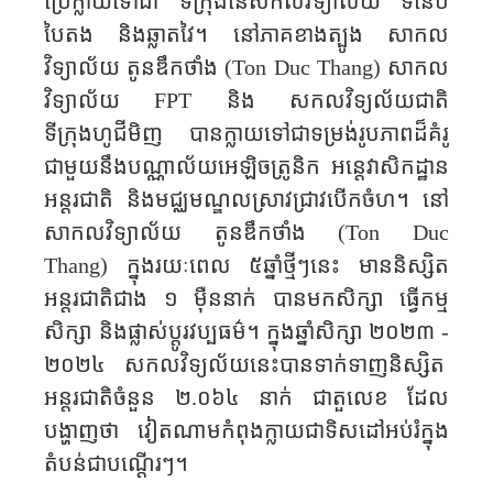
ប្រែក្លាយទៅជា
”ទីក្រុងនៃសកលវិទ្យាល័យ“ ទំនើប
បៃតង និងឆ្លាតវៃ។ នៅភាគខាងត្បូង សាកល
វិទ្យាល័យ តូនឌឹក​ថាំង (
Ton Duc Thang
)
សាកល
វិទ្យាល័យ
FPT
និង សកលវិទ្យល័យ​ជាតិ
ទីក្រុងហូជីមិញ បានក្លាយទៅជាទម្រង់រូបភាពដ៏គំរូ
ជាមួយនឹងបណ្ណាល័យអេឡិចត្រូនិក អន្តេវាសិកដ្ឋាន
អន្តរជាតិ និងមជ្ឈមណ្ឌលស្រាវជ្រាវបើកចំហ។ នៅ
សាកលវិទ្យាល័យ តូនឌឹក​ថាំង (
Ton Duc
Thang
)
ក្នុងរយៈពេល ៥ឆ្នាំថ្មីៗនេះ មាននិស្សិត
អន្តរជាតិជាង ១ ម៉ឺននាក់ បានមកសិក្សា ធ្វើកម្ម
សិក្សា និងផ្លាស់ប្តូរវប្បធម៌។ ក្នុងឆ្នាំសិក្សា ២០២៣
-
២០២៤
សកលវិទ្យល័យនេះបានទាក់ទាញនិស្សិត
អន្តរជាតិចំនួន ២
.
០៦៤ នាក់ ជាតួលេខ ដែល
បង្ហាញថា វៀតណាមកំពុងក្លាយជាទិសដៅអប់រំក្នុង
តំបន់ជាបណ្តើរ​ៗ​។