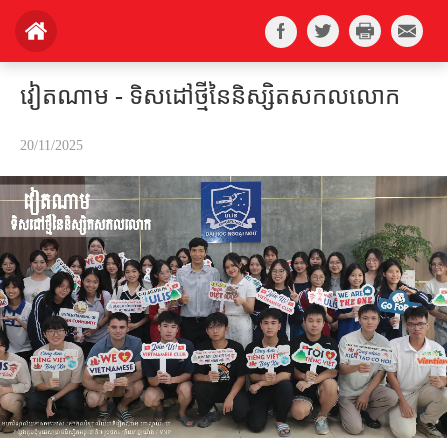
វៀតណាម - ទិសដៅថ្មីនៃនិស្សិតសកលលោក
20/11/2025