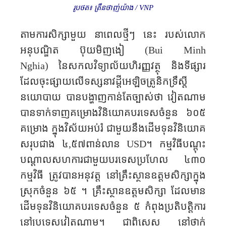
រូបថត៖ ត្រឹនថាញ់យ៉ាង
/ VNP
តាមការសិក្សាមួយ នាពេលថ្មីៗ នេះ របស់លោក
អនុបណ្ឌិត ប៊ុយ​មិញ​ងៀ
(
Bui Minh​
Nghia
)
នៃសកលវិទ្យាល័យ​ហិរញ្ញវត្ថុ និងទីផ្សារ
ដែលចុះផ្សាយលើទស្សនាវដ្តីអេឡិចត្រូនិកទ្រឹស្តី
នយោបាយ បានបង្ហាញកាន់តែច្បាស់ថា វៀតណាម
បានទាក់ទាញគម្រោងវិនិយោគបរទេសចំនួន ៦០៥
គម្រោង ក្នុងវិស័យអប់រំ ជាមួយនឹងដើមទុនវិនិយោគ
សរុបជាង ៤
,
៥៧ពាន់លាន
USD
។ កម្មវិធីបណ្តុះ
បណ្តាលសហការជាមួយបរទេសប្រហែល ៤៣០
កម្មវិធី ត្រូវបានអនុវត្ត នៅគ្រឹះ​ស្ថាន​ឧត្តមសិក្សាក្នុង
ស្រុកចំនួន ៦៥ ។ គ្រឹះស្ថានឧត្តមសិក្សា ដែលមាន
ដើមទុនវិនិយោគបរទេសចំនួន ៥ កំពុងប្រតិបត្តិការ
នៅប្រទេសវៀតណាម។ ជាពិសេស នៅថ្នាក់