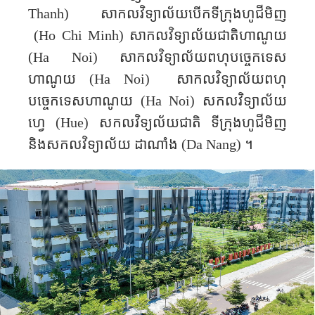
Thanh
)
សាកលវិទ្យាល័យបើក​ទីក្រុង​ហូជីមិញ
(
Ho Chi Minh
)
សាកលវិទ្យាល័យជាតិហាណូយ
(
Ha Noi)
សាកលវិទ្យាល័យពហុបច្ចេកទេស
ហាណូយ
(
Ha
N
oi)
សាកលវិទ្យាល័យពហុ
បច្ចេកទេសហាណូយ
(
Ha
N
oi)
សកលវិទ្យាល័យ
ហ្វេ (
Hue)
សកលវិទ្យល័យ​ជាតិ ទីក្រុង​ហូជីមិញ
និង​សកលវិទ្យាល័យ​ ដាណាំង
(Da Nang)
។