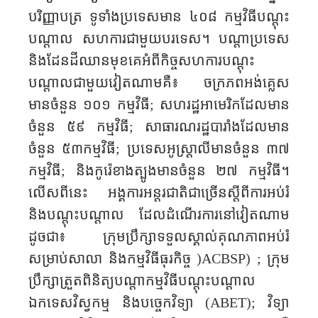
បរិញ្ញាបត្រ ទូទាំងប្រទេសមាន ៤០៨ ​កម្មវិធី​បណ្តុះ
បណ្តាល​​ សហការជាមួយបរទេស។ បណ្តាប្រទេស
និងដែនដីឈានមុខគេអំពីកិច្ចសហការបណ្ដុះ
បណ្ដាលជាមួយវៀតណាមគឺ៖ ចក្រភពអង់គ្លេស
មានចំនួន ១០១ កម្មវិធី
;
សហរដ្ឋអាមេរិកដែលមាន
ចំនួន ៥៩ កម្មវិធី
;
សាធារណរដ្ឋបារាំងដែលមាន
ចំនួន ៥៣កម្មវិធី
;
ប្រទេសអូស្ត្រាលីមានចំនួន ៣៧
កម្មវិធី
;
និងកូរ៉េខាងត្បូងមានចំនួន ២៧ កម្មវិធី​។
លើសពីនេះ អង្គការអន្តរជាតិជាច្រើនស្តីពីការអប់រំ
និងបណ្តុះបណ្តាល ដែល​ដំណើរការនៅវៀតណាម
ដូចជា៖
ក្រុមប្រឹក្សាទទួលស្គាល់គុណភាពអប់រំ
សម្រាប់សាលា និងកម្មវិធីធុរកិច្ច
(
ACBSP)
;
ក្រុម
ប្រឹក្សាត្រួតពិនិត្យបណ្ដា​កម្មវិធីបណ្ដុះបណ្ដាល
ឯកទេសវិស្វកម្ម​ និងបច្ចេកវិទ្យា (
ABET);
វិទ្យា