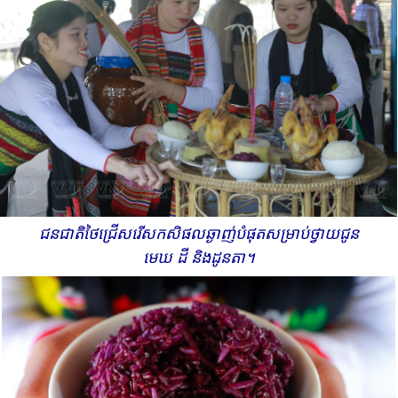
ជនជាតិ​ថៃ​ជ្រើសរើសកសិផល​​ឆ្ងាញ់​​បំផុត​​សម្រាប់​​ថ្វាយ​​ជូន​​
មេឃ ដី និង​ដូនតា។