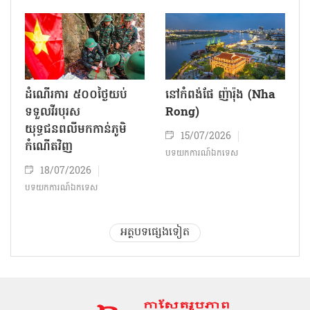
ដំណើរការ ៥០០ថ្ងៃយប់
នៅកំពង់ផែ ញ៉ារ៉ុង (Nha
ទទួលវីរបុរស
Rong)
យុទ្ធជនពលីមកកាន់ភូមិ
15/07/2026
កំណើតវិញ
បទយកការណ៍ឯកទេស
18/07/2026
បទយកការណ៍ឯកទេស
អត្ថបទផ្សេងទៀត