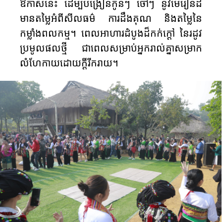
ឱកាសនេះ ដើម្បីបង្រៀនកូនៗ ចៅៗ នូវមេរៀនដ៏
មានតម្លៃអំពីសីលធម៌ ការដឹងគុណ និងតម្លៃនៃ
កម្លាំងពលកម្ម​។ ពេលអាហារ​ដំបូង​ដ៏​កក់ក្ដៅ​ នៃ​រដូវ​
ប្រមូល​ផលថ្មី ​ជា​ពេល​សម្រាប់​អ្នក​រាល់​គ្នា​សម្រាក​
លំហែកាយ​ដោយក្ដី​រីករាយ​។