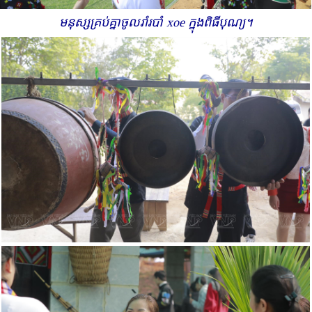
មនុស្ស​គ្រប់​គ្នា​ចូលរាំ​របាំ xoe ក្នុង​ពិធីបុណ្យ។