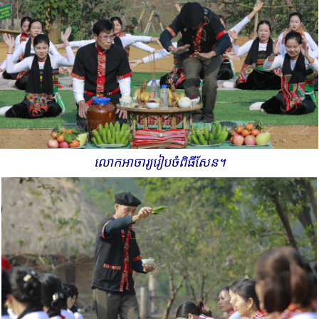
លោកអាចារ្យ​រៀបចំ​ពិធីសែន។