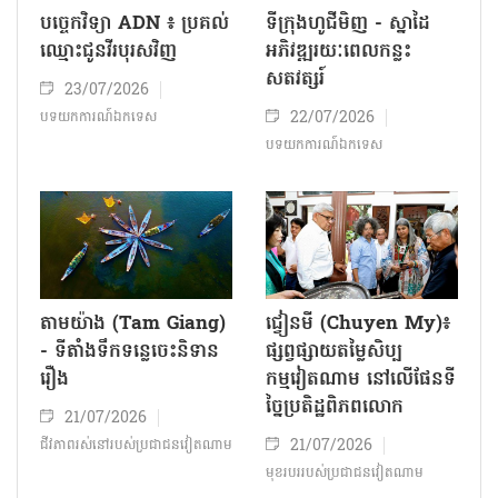
បច្ចេកវិទ្យា ADN ៖ ប្រគល់
ទីក្រុងហូជីមិញ - ស្នាដៃ
ឈ្មោះជូនវីរបុរសវិញ
អភិវឌ្ឍរយៈពេលកន្លះ
សតវត្សរ៍
23/07/2026
22/07/2026
បទយកការណ៍ឯកទេស
បទយកការណ៍ឯកទេស
តាមយ៉ាង (Tam Giang)
ជ្វៀនមី (Chuyen My)៖
- ទីតាំងទឹកទន្លេចេះនិទាន
ផ្សព្វផ្សាយតម្លៃសិប្ប
រឿង
កម្មវៀតណាម នៅលើផែនទី
ច្នៃប្រតិដ្ឋពិភពលោក
21/07/2026
21/07/2026
ជីវភាពរស់នៅរបស់ប្រជាជន​វៀតណាម
មុខរបររបស់ប្រជាជនវៀតណាម