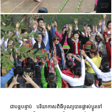
ជាបន្តបន្ទាប់ បរិយាកាស​ពិធីបុណ្យ​បាន​ផ្លាស់ប្តូរ​ទៅ​​