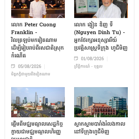
លោក Peter Cuong
លោក ង្វៀន ឌិញ ទឺ
Franklin -
(Nguyen Dinh Tu) -
វិលត្រឡប់មកវៀតណាម
អ្នកថែរក្សាអនុស្សាវរីយ៍
ដើម្បីរៀបរាប់ពីរសជាតិស្រុក
ប្រវត្តិសាស្ត្រទីក្រុង ហូជីមិញ
កំណើត
01/08/2026
05/08/2026
ព្រឹត្តិការណ៍ - បុគ្គល
មិត្តភក្តិជាមួយនឹងវៀតណាម
ផ្តើមពីមជ្ឈមណ្ឌលសេដ្ឋកិច្ច
ស្លាកស្នាមបារាំងរំលងកាល
ក្លាយជាមជ្ឈមណ្ឌលហិរញ្ញ
នៅទីក្រុង​ហូជីមិញ​