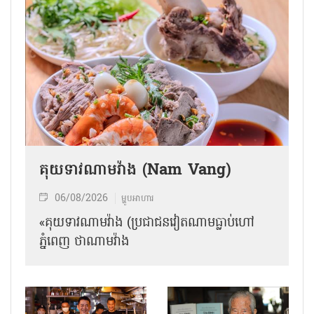
គុយទាវណាមវ៉ាង (Nam Vang)
06/08/2026
ម្ហូបអាហារ
«គុយទាវណាមវ៉ាង (ប្រជាជនវៀតណាមធ្លាប់ហៅ
ភ្នំពេញ ថាណាម​វ៉ាង