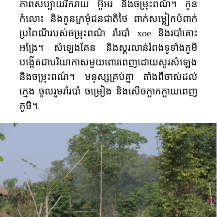
ភាពសប្បាយរីករាយ អ៊ូអរ និងចម្រុះពណ៌។ កូន
កំលោះ និង​កូនក្រមុំជនជាតិថៃ ពាក់​សម្លៀកបំពាក់
ប្រពៃណីរបស់ចម្រុះ​ពណ៌​ ​​​រាំ​​របាំ​
xoe
និង​របាំគោះ
អង្រែ។ សំឡេងគែន និង​​ស្គរ​​លាន់រំពង​ទូទាំង​ភូមិ​
បង្កើតជាបរិយាកាស​មួយ​​ពោរពេញ​​ដោយ​​សូរសំឡេង​
និងចម្រុះ​ពណ៌​។ មនុស្សគ្រប់​​គ្នា ​​​តាំង​​​ពី​​​ចាស់​​ដល់​​
ក្មេង​ ​ចូល​រួម​​រាំ​​របាំ​ ចម្រៀង និងសើចក្អាកក្អាយ​ពេញ​​
ភូមិ​។