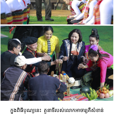
ក្នុង​​ពិធីបុណ្យ​​នេះ​ តួនាទី​​របស់​លោកអាចារ្យ​​គឺ​​សំខាន់​​