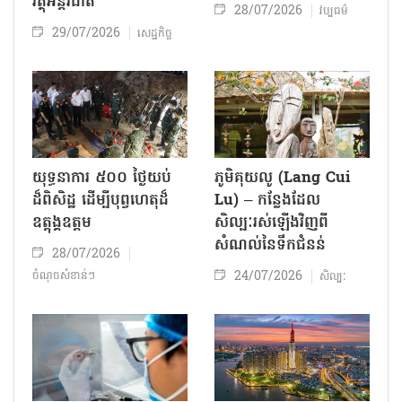
វត្ថុអន្តរជាតិ
28/07/2026
វប្បធម៌
29/07/2026
សេដ្ឋកិច្ច
យុទ្ធនាការ ៥០០ ថ្ងៃយប់
ភូមិគុយលូ (Lang Cui
ដ៏ពិសិដ្ឋ ដើម្បីបុព្វហេតុដ៏
Lu) – កន្លែងដែល
ឧត្តុង្គឧត្តម
សិល្បៈរស់ឡើងវិញពី
សំណល់នៃទឹកជំនន់
28/07/2026
24/07/2026
ចំណុចសំខាន់ៗ
សិល្បៈ