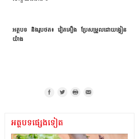
អត្ថបទ និង​រូបថត៖ វៀតគឿង
ប្រែសម្រួលដោយង្វៀន
យ៉ាង
អត្ថបទផ្សេងទៀត