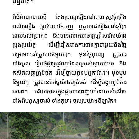
ធម្មជាតិ។
ពិធី​​អំណរបាយ​ថ្មី​ ​តែង​​ប្រារព្ធ​​ឡើងនៅ​​ពេល​​
ស្រូវ​​ទុំ​​ឡើង​
ពណ៌​​លឿង ​​(ប្រហែល​​​ខែ​​កញ្ញា​ ឬ​​តុលា​​ជា​​រៀង​រាល់​​ឆ្នាំ​)។
ពេល​វេលាប្រាកដ ​នឹងបាន​លោកអាចារ្យ​ជ្រើសរើស​យ៉ាង​
ប្រុងប្រយ័ត្ន​ ដើម្បី​ជៀសវាង​ការ​ជាន់គ្នា​ជាមួយ​នឹង​ថ្ងៃ​
បម្រាម​របស់​គ្រួសារ​នីមួយៗ​។ មុន​ថ្ងៃ​បុណ្យ​ គ្រួសារ​
ទាំងមូល ​រៀបចំ​ផ្កាស្រូវណាដែលស្រស់ស្អាតបំផុត​ និង​
កសិផល​ឆ្ងាញ់​បំផុត​ ដើម្បី​ថ្វាយជូន​បុព្វការីជន​។ មុខម្ហូប​
នីមួយ​ៗ ត្រូវបាន​កែច្នៃ​យ៉ាង​ហ្មត់ចត់ ដើម្បី​បង្ហាញ​ពី​ការ​
គោរព​។ បរិយាកាស​​ក្នុង​​ផ្ទះ​​ពោរពេញ​ទៅ​​ដោយ​​សំណើច​​
ទាំងពី​​មនុស្ស​​ចាស់​​ ទាំង​​កុមារ​​​​ ចូល​រួម​​យ៉ាង​​ឱឡារិក​។