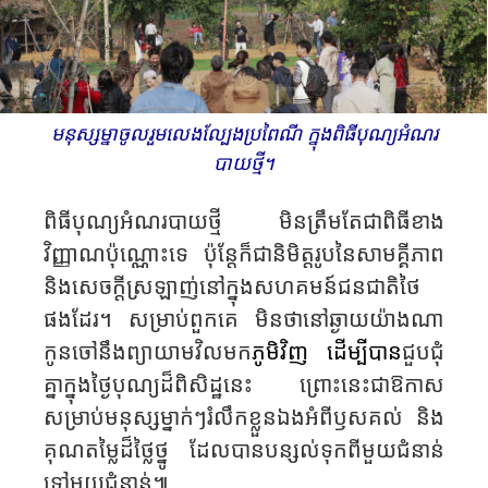
មនុស្ស​​ម្នា​​ចូល​រួម​​លេង​​ល្បែង​​ប្រពៃណី​​ ក្នុង​ពិធី​បុណ្យ​​អំណរ
បាយថ្មី។
ពិធីបុណ្យអំណរបាយថ្មី​ មិន​ត្រឹមតែ​ជា​ពិធី​ខាង​
វិញ្ញាណ​ប៉ុណ្ណោះ​ទេ​ ប៉ុន្តែ​ក៏​ជា​និមិត្តរូប​នៃ​សាមគ្គីភាព​
និងសេចក្តីស្រឡាញ់នៅក្នុងសហគមន៍ជនជាតិថៃ
ផងដែរ។ សម្រាប់ពួកគេ មិនថានៅឆ្ងាយយ៉ាងណា
កូនចៅនឹងព្យាយាមវិលមក
ភូមិវិញ ដើម្បីបាន
ជួបជុំ
គ្នាក្នុងថ្ងៃបុណ្យដ៏ពិសិដ្ឋនេះ ព្រោះនេះជាឱកាស
សម្រាប់មនុស្សម្នាក់ៗរំលឹកខ្លួនឯងអំពីឫសគល់ និង
គុណតម្លៃដ៏ថ្លៃថ្នូ ដែលបានបន្សល់ទុកពីមួយជំនាន់
ទៅមួយជំនាន់៕