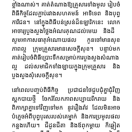
ខ្លាំង​​ណាស់​។ គាត់​​តំណាង​​ឱ្យ​​គ្រួសារ​​ទាំង​មូល​ រៀបចំ​
ពិធី​កិច្ចដែល​​ភ្ជាប់​​រវាងសហគមន៍​​ អាទិទេព​ និងបុព្វ
ការីជន។ នៅ​ក្នុង​ពិធីបន់ស្រន់ដ៏ឧឡារិកនេះ ​លោក
អាចារ្យ​បួងសួង​ថ្លែង​អំណរគុណ​ដល់​មេឃ និងដី ​
សូម​អាកាសធាតុ​អំណោយ​ផល​ កូនចៅមានសុខ
ភាព​ល្អ ក្រុម​គ្រួសារ​មាន​សេចក្តីសុខ។ បន្ទាប់​មក​
គាត់​​រៀបចំ​​ពិធី​​ប្រោះ​ទឹក​​​​សម្រាប់​ការបួងសួង​សំណាង​​
ល្អ​ ​ដល់​​សមាជិកទាំងឡាយ​ក្នុង​ក្រុម​គ្រួសារ និង​
បួងសួង​​សុំ​​សេចក្តី​សុខ​​។
នៅ​ពេល​បញ្ចប់​ពិធី​កិច្ច​ ប្រជាជន​ថៃជួបជុំ​គ្នា​ជុំវិញ​
ស្ពកបាយថ្មី​ ចែករំលែក​ភាព​សប្បាយ​រីករាយ​ និង
ពិភាក្សា​គ្នា​ទៅ​វិញ​ទៅ​មក​ នូវ​រឿងរ៉ាវ ​ដែលមិនអាច
បំភ្លេចអំពីបុព្វបុរសរបស់គេម្នាក់ និងការប្រមូលផល
កន្លងហើយ​។ ជីដូនជីតា និងឪពុកម្តាយ ក៏ឆ្លៀត