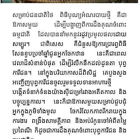
សម្រាប់​ជនជាតិ​ថៃ​ ពិធីបុណ្យ​អំណរបាយថ្មី គឺ​ជា​
ឱកាស​មួយ​ ដើម្បី​បង្ហាញ​ពី​ការ​ដឹង​គុណ​ចំពោះ​
ធម្មជាតិ​ ដែល​បាន​នាំ​មក​នូវ
រដូវ​
ប្រមូល​ផល
ដោយ
សម្បូរ​។
ជា
ពិសេស​ គឺជំនួស​ឱ្យ​​ការ​ប្រារព្ធពិធី​
សែនខួបប្រចាំឆ្នាំ​ជូន​អ្នក​ចែកឋាន នេះ​គឺជា​ពេល
វេលា​ដ៏​សំខាន់​បំ​ផុត​ ដើម្បីរំលឹកនឹកដល់​ដូនតា​ ​បុព្វ
ការីជន។
នៅ​ក្នុង​បរិយាកាសដ៏​ពិសិដ្ឋ​ ​គេបួងសួង​​
អញ្ជើញ​​បុព្វការីជន​​ចូលរួមទទួលទានអាហារថ្មី
បង្កើត​ទំ​នាក់​ទំ​នង​យ៉ាង​ស៊ីជម្រៅ​រវាង​អតីតកាល​ និង​
បច្ចុប្បន្ន​កាល​។ នេះ​ក៏​ជា​ឱកាស​មួយ​សម្រាប់​​ជួបជុំ
អ្នកក្នុងភូមិ​ទាំង​មូល​ ចែក​រំលែកភាព​រីករាយ​ក្នុង​
ការងារ​ ពង្រឹង​សាមគ្គីភាព​ និង​អប់រំ​កូន​ចៅ​អំពី​តម្លៃ​
ប្រពៃណី​ ក៏ដូច​ជា​ការ​ដឹង​គុណ​ចំពោះ​បុព្វការីជន និង