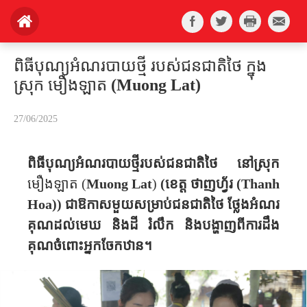
ពិធីបុណ្យអំណរបាយថ្មី របស់ជនជាតិថៃ ក្នុង
ស្រុក មឿងឡាត (Muong Lat)
27/06/2025
ពិធីបុណ្យអំណរបាយថ្មីរបស់ជនជាតិ​ថៃ នៅស្រុក
មឿង​ឡាត
(
Muong Lat
)
(
ខេត្ត ថាញហ្វ័រ (
Thanh
Hoa)
)
ជា​ឱកាស​មួយ​សម្រាប់​ជនជាតិ​ថៃ​ ​ថ្លែង​អំណរ
គុណ​ដល់​មេឃ និងដី ​រំលឹក​ និងបង្ហាញ​ពី​ការ​ដឹង
គុណ​ចំពោះ​អ្នកចែកឋាន​។