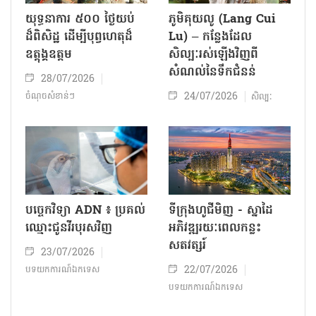
យុទ្ធនាការ ៥០០ ថ្ងៃយប់
ភូមិគុយលូ (Lang Cui
ដ៏ពិសិដ្ឋ ដើម្បីបុព្វហេតុដ៏
Lu) – កន្លែងដែល
ឧត្តុង្គឧត្តម
សិល្បៈរស់ឡើងវិញពី
សំណល់នៃទឹកជំនន់
28/07/2026
24/07/2026
ចំណុចសំខាន់ៗ
សិល្បៈ
បច្ចេកវិទ្យា ADN ៖ ប្រគល់
ទីក្រុងហូជីមិញ - ស្នាដៃ
ឈ្មោះជូនវីរបុរសវិញ
អភិវឌ្ឍរយៈពេលកន្លះ
សតវត្សរ៍
23/07/2026
22/07/2026
បទយកការណ៍ឯកទេស
បទយកការណ៍ឯកទេស