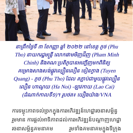
នាព្រឹកថ្ងៃទី ៣ ខែកញ្ញា ឆ្នាំ ២០២២ នៅខេត្ត ភូថ (Phu
Tho) នាយករដ្ឋមន្ត្រី លោក​ផាម​មិញ​ជីញ (Pham Minh
Chinh) និងគណៈប្រតិភូបានអញ្ជើញមកពិនិត្យ
គម្រោងសាងសង់ផ្លូវល្បឿនលឿន ទៀន​ក្វាង (Tuyen
Quang) - ភូថ (Phu Tho) ដែល​ តភ្ជាប់ជាមួយផ្លូវ​ល្បឿន​
លឿន ហាណូយ (Ha Noi) -ឡាវកាយ (Lao Cai)
(ដំណាក់កាលទី១)។ រូបថត៖ យឿង​យ៉ាង/VNA
ការទម្លុះភាពទល់ច្រកក្នុងការអភិវឌ្ឍន៍ហេដ្ឋារចនាសម្ព័ន្ធ
រួមមាន ការផ្តល់អាទិភាពដល់ការអភិវឌ្ឍន៍បណ្តាញហេដ្ឋា
រចនាសម្ព័ន្ធគមនាគម រួមទាំងគមនាគមក្នុងទីក្រុង