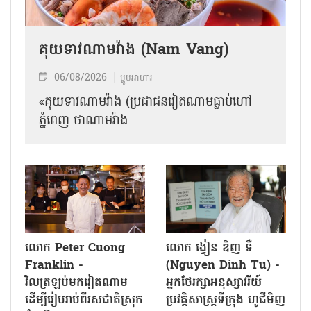
គុយទាវណាមវ៉ាង (Nam Vang)
06/08/2026
ម្ហូបអាហារ
«គុយទាវណាមវ៉ាង (ប្រជាជនវៀតណាមធ្លាប់ហៅ
ភ្នំពេញ ថាណាម​វ៉ាង
លោក Peter Cuong
លោក ង្វៀន ឌិញ ទឺ
Franklin -
(Nguyen Dinh Tu) -
វិលត្រឡប់មកវៀតណាម
អ្នកថែរក្សាអនុស្សាវរីយ៍
ដើម្បីរៀបរាប់ពីរសជាតិស្រុក
ប្រវត្តិសាស្ត្រទីក្រុង ហូជីមិញ