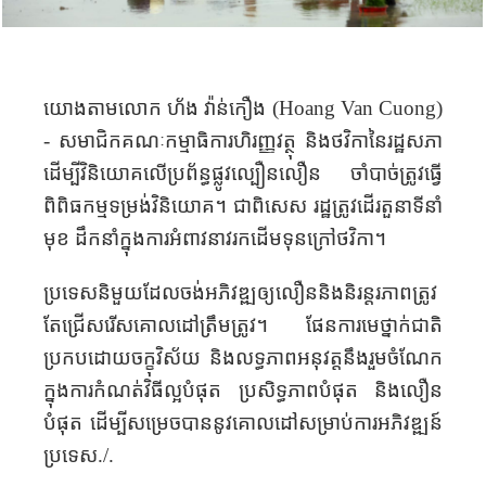
យោងតាមលោក ហ័ង វ៉ាន់​កឿង (
Hoang Van Cuong
)
-
សមាជិកគណៈកម្មាធិការហិរញ្ញវត្ថុ និងថវិកានៃរដ្ឋសភា
ដើម្បីវិនិយោគលើប្រព័ន្ធផ្លូវល្បឿនលឿន ចាំបាច់ត្រូវធ្វើ
ពិពិធកម្មទម្រង់វិនិយោគ។ ជាពិសេស រដ្ឋត្រូវដើរតួនាទីនាំ
មុខ ដឹកនាំក្នុងការអំពាវនាវរកដើមទុនក្រៅថវិកា។
​ប្រទេសនិមួយ​ដែល​ចង់​អភិវឌ្ឍឲ្យ​​លឿន​និង​និរន្តរភាព​ត្រូវ​
តែ​ជ្រើសរើស​គោលដៅ​ត្រឹម​ត្រូវ។ ផែនការមេថ្នាក់ជាតិ
ប្រកបដោយចក្ខុវិស័យ និងលទ្ធភាពអនុវត្តនឹងរួមចំណែក
ក្នុងការកំណត់វិធីល្អបំផុត ប្រសិទ្ធភាពបំផុត និងលឿន
បំផុត ដើម្បីសម្រេចបាននូវគោលដៅសម្រាប់ការអភិវឌ្ឍន៍
ប្រទេស
./.