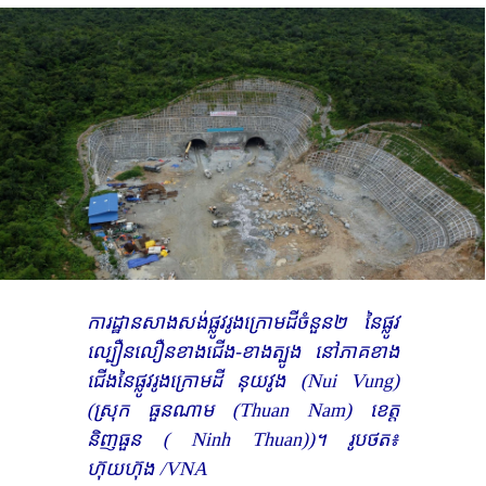
ការដ្ឋានសាងសង់ផ្លូវរូងក្រោមដីចំនួន២ នៃផ្លូវ
ល្បឿនលឿនខាងជើង-ខាងត្បូង នៅភាគខាង
ជើងនៃផ្លូវរូងក្រោមដី នុយវូង (Nui Vung)
(ស្រុក ធួនណាម (Thuan Nam) ខេត្ត
និញធួន ( Ninh Thuan))។ រូបថត៖
ហ៊ុយហ៊ុង /VNA