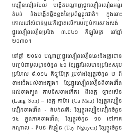
ល្បឿនលឿនដែល បង្កើតបណ្តាញផ្លូវល្បឿនលឿនអន្តរ
តំបន់ និងបង្កើតឆ្អឹងខ្នងនៃប្រព័ន្ធផ្លូវជាតិ។ ក្នុងនោះ
គោលដៅសំខាន់មួយគឺផ្តោតលើការបញ្ចប់ការសាងសង់
ផ្លូវល្បឿនលឿនប្រវែង ៣
.
៨៤១ គីឡូម៉ែត្រ នៅឆ្នាំ
២០៣០។
នៅឆ្នាំ ២០៥០ បណ្តាញផ្លូវល្បឿនលឿននេះនឹងត្រូវបាន
បញ្ចប់ជាមូលដ្ឋានចំនួន ៤១ ខ្សែផ្លូវដែលមានប្រវែងសរុប
ប្រហែល ៩
.
០១៤ គីឡូម៉ែត្រ រួមទាំងខ្សែផ្លូវចំនួន ២ ពី
ខាងជើងដល់ខាងត្បូង។ ខ្សែផ្លូវល្បឿន​លឿន​ពីខាង​ជើង​
ដល់ខាងត្បូង តាម​ទិសខាងកើត៖ ពីខេត្ត ឡាងសើន
–
ខេត្ត
កាម៉ាវ (
ខ្សែ​ផ្លូវ​ល្បឿន​
(Lang Son)
Ca Mau)
លឿន
ខាងជើង - តំបន់នរតី
;
ខ្សែផ្លូវល្បឿន​លឿនចំនួន
១៤ ក្នុងភាគខាងជើង
;
ខ្សែផ្លូវចំនួន ១០ នៅភាគ
កណ្តាល - តំបន់ តីង្វៀន
ខ្សែផ្លូវចំនួន
(Tay Nguyen)