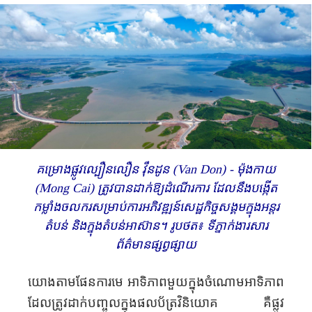
គម្រោងផ្លូវល្បឿនលឿន វ៉ឹន​ដូន (Van Don) - ម៉ុងកាយ
(Mong Cai) ត្រូវបានដាក់ឱ្យដំណើរការ ដែលនឹងបង្កើត
កម្លាំងចលករសម្រាប់ការអភិវឌ្ឍន៍សេដ្ឋកិច្ចសង្គមក្នុងអន្តរ
តំបន់ និងក្នុងតំបន់អាស៊ាន។ រូបថត៖ ទីភ្នាក់ងារសារ
ព័ត៌មានផ្សព្វផ្សាយ
យោងតាមផែនការមេ អាទិភាពមួយក្នុងចំណោមអាទិភាព
ដែលត្រូវដាក់បញ្ចូលក្នុងផលប័ត្រវិនិយោគ គឺផ្លូវ