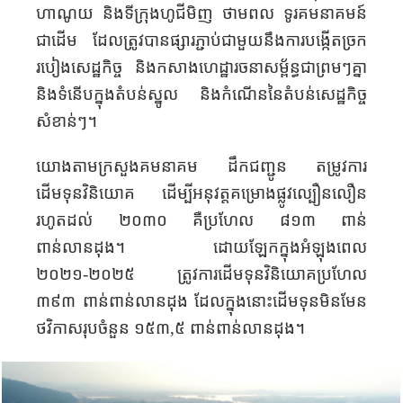
ហាណូយ និងទីក្រុងហូជីមិញ ថាមពល ទូរគមនាគមន៍
ជាដើម ដែលត្រូវបានផ្សារភ្ជាប់ជាមួយនឹងការបង្កើតច្រក
របៀងសេដ្ឋកិច្ច និងកសាងហេដ្ឋារចនាសម្ព័ន្ធជាព្រមៗគ្នា
និងទំនើបក្នុងតំបន់ស្នូល និងកំណើននៃតំបន់សេដ្ឋកិច្ច
សំខាន់ៗ។
យោងតាមក្រសួងគមនាគម ដឹកជញ្ជូន តម្រូវការ
ដើមទុនវិនិយោគ ដើម្បីអនុវត្តគម្រោងផ្លូវល្បឿនលឿន
រហូតដល់ ២០៣០ គឺប្រហែល ៨១៣ ពាន់
ពាន់លានដុង។ ដោយឡែកក្នុង​អំឡុងពេល
២០២១-២០២៥ ត្រូវការដើមទុន​វិនិយោគប្រហែល
៣៩៣ ពាន់ពាន់លានដុង ដែលក្នុងនោះដើមទុនមិនមែន
ថវិកាសរុបចំនួន ១៥៣
,
៥ ពាន់ពាន់លានដុង។