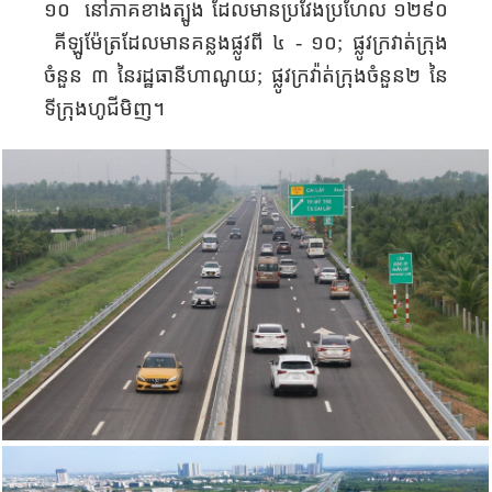
១០ ​នៅ​ភាគ​ខាង​ត្បូង ​ដែល​មាន​ប្រវែង​ប្រហែល
១២៩០
គីឡូម៉ែត្រ​ដែល​មាន​គន្លងផ្លូវ​ពី​ ៤ - ១០
;
ផ្លូវក្រវាត់ក្រុង
ចំនួន ៣ នៃរដ្ឋធានីហាណូយ
;
ផ្លូវក្រវ៉ាត់ក្រុងចំនួន២ នៃ
ទីក្រុងហូជីមិញ។