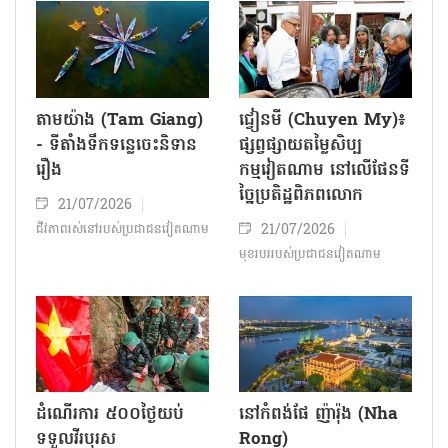
តាមយ៉ាង (Tam Giang)
ជ្វៀនមី (Chuyen My)៖
- ទីតាំងទឹកទន្លេចេះនិទាន
ផ្សព្វផ្សាយតម្លៃសិប្ប
រឿង
កម្មវៀតណាម នៅលើផែនទី
ច្នៃប្រតិដ្ឋពិភពលោក
21/07/2026
21/07/2026
ជីវភាពរស់នៅរបស់ប្រជាជន​វៀតណាម
មុខរបររបស់ប្រជាជនវៀតណាម
ដំណើរការ ៥០០ថ្ងៃយប់
នៅកំពង់ផែ ញ៉ារ៉ុង (Nha
ទទួលវីរបុរស
Rong)