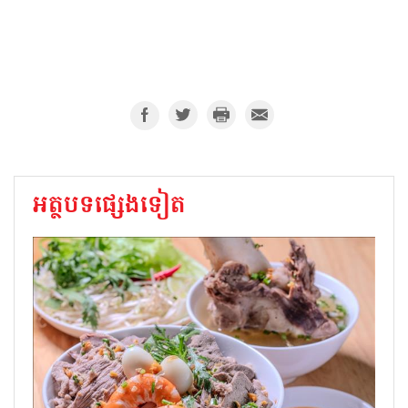
អត្ថបទផ្សេងទៀត