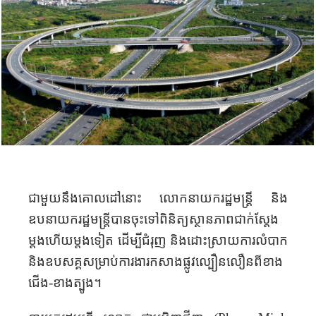
ជាមួយនឹងគោលដៅនោះ លោកនាយករដ្ឋមន្ត្រី និង
ឧបនាយករដ្ឋមន្ត្រីបានចុះទៅពិនិត្យស្ថានភាពជាក់ស្តែង
ម្តងហើយម្តងទៀត ដើម្បីជំរុញ និងដោះស្រាយការលំបាក
និងឧបសគ្គសម្រាប់ការងារកសាងផ្លូវល្បឿនលឿនពីខាង
ជើង-ខាងត្បូង។