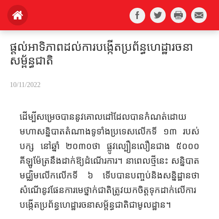
ផ្តល់អាទិភាពដល់ការបង្កើតប្រព័ន្ធហេដ្ឋារចនា
សម្ព័ន្ធជាតិ
10/11/2022
ដើម្បីសម្រេចបាននូវគោលដៅដែលបានកំណត់ដោយ
មហាសន្និបាតតំណាងទូទាំងប្រទេសលើកទី ១៣ របស់
បក្ស នៅឆ្នាំ ២០៣០ថា ផ្លូវល្បឿនលឿនជាង ៥០០០
គីឡូម៉ែត្រនឹងដាក់ឱ្យដំណើរការ។ នាពេល​ថ្មីនេះ សន្និបាត
មជ្ឈិម​លើកលើកទី ៦ ទើប​បាន​បញ្ចប់​និង​​សន្និដ្ឋាន​ថា
សំណើនូ​វផែនការមេថ្នាក់ជាតិត្រូវ​យក​ចិត្តទុក​ដាក់​លើការ
បង្កើតប្រព័ន្ធហេដ្ឋារចនាសម្ព័ន្ធជាតិជាមូលដ្ឋាន។