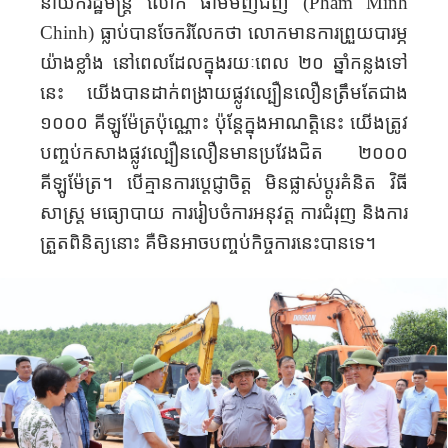
នាយករដ្ឋមន្ត្រី លោក ផាម​មិញជីញ (
Pham Minh
Chinh
) ធ្លាប់បានចែករំលែកថា លោកមានការព្រួយបារម្ភ
យ៉ាងខ្លាំង នៅពេលដែលក្នុងរយៈពេល ២០ ឆ្នាំកន្លងទៅ
នេះ យើងបានដាក់ពង្រាយផ្លូវល្បឿនលឿនត្រឹមតែជាង
១០០០ គីឡូម៉ែត្រប៉ុណ្ណោះ ប៉ុន្តែក្នុងអាណត្តិនេះ យើងត្រូវ
បញ្ចប់កសាងផ្លូវល្បឿនលឿនមាន​ប្រវែង​ជិត ២០០០
គីឡូម៉ែត្រ។ បើគ្មានការប្តេជ្ញាចិត្ត មិន​ផ្លាស់ប្តូរ​គំនិត វិធី
សាស្រ្ត មធ្យោបាយ ការរៀបចំការអនុវត្ត ការជំរុញ និងការ
ត្រួតពិនិត្យនោះ គឺមិនអាចបញ្ចប់កិច្ចការនេះបានទេ។