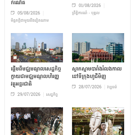
កំណើត
01/08/2026
05/08/2026
ព្រឹត្តិការណ៍ - បុគ្គល
មិត្តភក្តិជាមួយនឹងវៀតណាម
ផ្តើមពីមជ្ឈមណ្ឌលសេដ្ឋកិច្ច
ស្លាកស្នាមបារាំងរំលងកាល
ក្លាយជាមជ្ឈមណ្ឌលហិរញ្ញ
នៅទីក្រុង​ហូជីមិញ​
វត្ថុអន្តរជាតិ
28/07/2026
វប្បធម៌
29/07/2026
សេដ្ឋកិច្ច