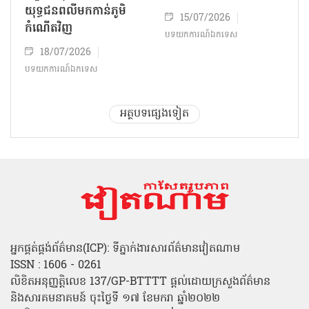
យុទ្ធជនពលីមកកាន់ភូមិ
15/07/2026
កំណើតវិញ
បទយកការណ៍ឯកទេស
18/07/2026
បទយកការណ៍ឯកទេស
អត្ថបទផ្សេងទៀត
អ្នកផ្គត់ផ្គង់ព័ត៌មាន(ICP): ទីភ្នាក់ងារសារព័ត៌មានវៀតណាម
ISSN : 1606 - 0261
លិខិតអនុញ្ញត្តិលេខ 137/GP-BTTTT ផ្តល់ដោយក្រសួងព័ត៌មាន
និងសារគមនាគមន៍ ចុះថ្ងៃទី ១៧ ខែមករា ឆ្នាំ២០២២