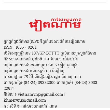
អ្នកផ្គត់ផ្គង់ព័ត៌មាន(ICP): ទីភ្នាក់ងារសារព័ត៌មានវៀតណាម
ISSN : 1606 - 0261
លិខិតអនុញ្ញត្តិលេខ 137/GP-BTTTT ផ្តល់ដោយក្រសួងព័ត៌មាន
និងសារគមនាគមន៍ ចុះថ្ងៃទី ១៧ ខែមករា ឆ្នាំ២០២២
អគ្គនិពន្ធនាយករងទទួលបន្ទុក៖ លោក ង្វៀន តួនឡុង
អគ្គនិពន្ធនាយករង៖លោកស្រី ហា ធីតឿងធូ
អាស័យដ្ឋាន៖ 79 វិថី លីធឿងគៀត រដ្ឋធានីហាណូយ ។
លេខទូរស័ព្ទ៖ (84-24) 39332300 លេខហ្វាក់៖ (84-24) 3933
2291។
អ៊ីម៉ែល ៖ vietnamvnp@gmail.com |
khmervnp@gmail.com
រក្សាសិទ្ធិ © កាសែតរូបភាពវៀតណាម