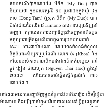
សហករណ៍​ប៉ាក់​ដោយដៃ មីឌឹក (
My Duc
) បាន
និយាយ​ថា​ ក្នុង​ទសវត្សរ៍ទី ៩០ ប្រជាជនក្នុង
ឃុំ​ ដុង
តាម
(
Dong Tam
)
(
ស្រុក មីឌឹក (
My Duc)
) បាន
ប៉ាក់​ដោយដៃលើអាវ
Kimono
តាម​​ការបញ្ជារទិញនាំ
ចេញ។ ក្រោយមក​ការ​បញ្ជា​ទិញ​នាំចេញ​មាន​តិច​តួច​
មនុស្ស​ជាច្រើន​ជួបលំបាក​ក្នុង​ការប្រកបរបរបាក់
នេះ។ ទោះជាយ៉ាង​ណា​ ដោយ​មាន​ចំណង់​ចំណូល​
ចិត្ត​ចំពោះ​សិប្បកម្ម​ប្រពៃណី​ លោក ខ័រ (
Khoa
) និង​
ភរិយា​របស់គាត់បាន​បើក​រោងជាង​ប៉ាក់​គំនូរមួយ នៅ​
ផ្លូវ​ ង្វៀន​ ថាយ​ហុក (
Nguyen Thai Hoc
) ក្នុង​ឆ្នាំ​
២០០២ ហើយ​បាន​ចាប់ផ្តើម​ធ្វើគំនូរ​ប៉ាក់​ ៣
D
ដោយ​ដៃ ។
នៅពេល​មាន​ការ​បញ្ជា​ទិញមួយថ្ងៃកាន់​តែ​កើនឡើង ដើម្បី​ធ្វើ​ជា
អំណោយ​ និង​ប្រើប្រាស់ក្នុងបរិយាកាស​រស់​នៅ​ ប្តី​ប្រពន្ធ​គាត់