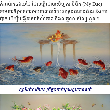
គំនូរ​ប៉ាក់​ដោយដៃ​ ដែល​ធ្វើដោយ​សិប្បករ មីឌឹក (
My Duc
) ​
ទាមទារ​ឱ្យ​មាន​ការ​រួមបញ្ចូល​គ្នាដ៏​ចុះសម្រុង​គ្នា​​រវាង​គំនូរ​ និង​ការ
ប៉ាក់ ដើម្បី​បង្កើត​សោភ័ណភាព​ និង​លក្ខណៈសិល្បៈខ្ពស់​។
ស្នាដៃគំនូរប៉ាក៖ ត្រីឆ្លងកាត់
ខ្លោង
ទ្វារឋានសគ៍