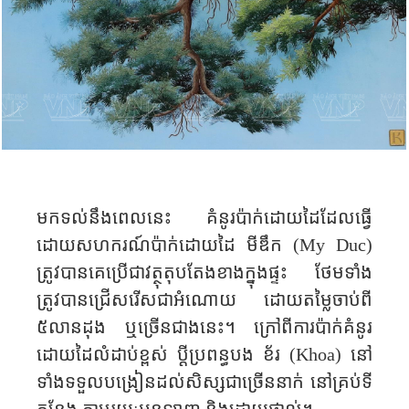
មកទល់នឹងពេលនេះ​ គំនូរ​ប៉ាក់​ដោយដៃ​ដែល​ធ្វើ
ដោយ​សហករណ៍​ប៉ាក់​ដោយដៃ មីឌឹក (
My Duc
)
ត្រូវបាន​គេ​ប្រើ​ជា​វត្ថុតុប​តែង​ខាង​ក្នុងផ្ទះ​ ថែមទាំង
ត្រូវបាន​ជ្រើសរើស​ជា​អំណោយ​ ដោយ​តម្លៃ​ចាប់​ពី​
៥លាន​ដុង​ ឬ​ច្រើន​ជាង​នេះ​។ ក្រៅពី​ការ​
ប៉ាក់គំនូរ
ដោយដៃលំដាប់ខ្ពស់​ ប្ដីប្រពន្ធបង ខ័រ (
Khoa)
នៅ
ទាំងទទួលបង្រៀនដល់​សិស្ស​ជា​ច្រើន​នាក់​ នៅ​គ្រប់​ទី​
កន្លែង​ តាមរយៈ​អនឡាញ​ និង​​ដោយ​ផ្ទាល់​។