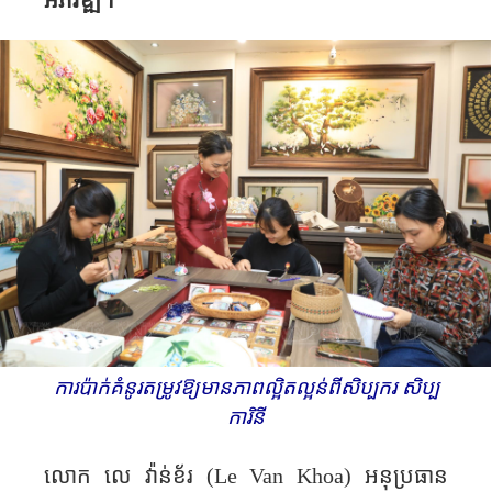
អភិវឌ្ឍ។
ការ​​ប៉ាក់​គំនូរ​តម្រូវ​​ឱ្យ​​មាន​​ភាព​​ល្អិតល្អន់​​ពី​​សិប្បករ សិប្ប
ការិនី
លោក លេ វ៉ាន់​ខ័រ (
Le Van Khoa
) អនុប្រធាន​​