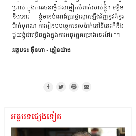
ប្រាស់​ ក្នុង​ការ​រចនាម៉ូដ​សម្លៀក​បំពាក់​របស់​ខ្ញុំ​។ ទន្ទឹម​
នឹង​នោះ ខ្ញុំ​មាន​បំណង់ប្រាថ្នា​ស្តារឡើង​វិញ​នូវគំនូរ​
ប៉ាក់​បុរាណ ការរៀន​បបច្ចេកទេសប៉ាក់​នៅ​ទី​នេះ​ក៏​នឹង​
ជួយ​ខ្ញុំ​ជាច្រើនក្នុងក្នុង​ការ​អនុវត្ត​គម្រោងនេះ​ដែរ​ "
៕
អត្ថបទ៖ ង៉ឹនហា -
ង្វៀនយ៉ាង
អត្ថបទផ្សេងទៀត