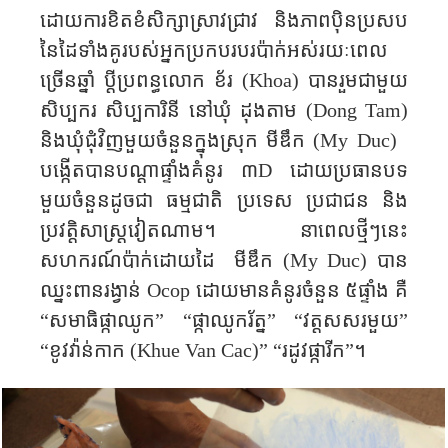
ដោយការខិតខំសិក្សាស្រាវជ្រាវ​ និងភាពប៉ិនប្រសប
នៃដៃទាំងគូ​របស់​អ្នកប្រកបរបរប៉ាក់អស់រយៈពេល​
ច្រើន​ឆ្នាំ ប្ដីប្រពន្ធលោក ខ័រ​ (
Khoa
) បាន​​រួមជាមួយ​
សិប្បករ​ សិប្បការិនី នៅឃុំ ដុង​តាម
(
Dong Tam
)
និងឃុំ​ជុំវិញមួយចំនួនក្នុង​ស្រុក​ មីឌឹក (
My Duc
) ​
បង្កើត​បានបណ្ដាផ្ទាំងគំនូរ​ ៣
D
ដោយប្រធានបទ​
មួយ​ចំនួនដូចជា ធម្មជាតិ​ ប្រទេស​ ប្រជាជន​ និង​
ប្រវត្តិសាស្ត្រ​វៀតណាម​។ នា​ពេល​ថ្មី​ៗនេះ​
សហករណ៍​ប៉ាក់ដោយដៃ ​ មីឌឹក (
My Duc
) បាន​
ឈ្នះ​ពាន​រង្វាន់​
Ocop
​ ដោយ​មាន​គំនូរ​ចំ​នួន​ ៥​ផ្ទាំង គឺ​
“
សមាធិផ្កាឈូក
” “
ផ្កា​ឈូក​រ័ត្ន​
” “
វត្តសសរ​​មួយ​
”
“
ខូវ​វ៉ាន់​កាក​​​
(Khue Van Cac)
” “
រដូវ​ផ្ការីក
”
។