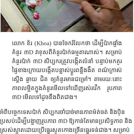
លោក ខ
័រ (
Khoa)
បានចែករំលែក​ថា​ ដើម្បី​ប៉ាកផ្ទាំង
គំនូរ​ ៣
D
​ វា​ខុស​ពី​គំនូរ​ប៉ាក់​ធម្មតាណាស់​។ សម្រាប់​
គំនូរប៉ាក់ ៣
D
​ សិប្បករត្រូវ​បង្កើត​លំនាំ​ បន្ទាប់​មក​គូរ​
ផ្ទៃ​ខាង​ក្រោយ​បង្កើត​បន្លាស់ប្តូរ​ពន្លឺ​​ងងឹត​ ពណ៌ក្រាស់
ស្ដើង ឆ្ងាយ ជិត ឲ្យគំនូរមានជម្រៅ។ តាមរយៈនោះ
ភាពលម្អិត​ក្នុង​គំនូរ​​មើល​ទៅឃើញរស់​រវើក​ រូបភាព
៣
D
​មើល​ទៅ​ដូចនឹងពិត​ជាង​។
អំពី​បច្ចេកទេស​ប៉ាក់​ សិប្បករចាំបាច់​មាន​ភាព​ម៉ត់​ចត់​ និង​ប៉ិន​
ប្រសប់​ដើម្បី​បង្ហាញ​រូបភាព​ ៣
D
ឱ្យ​កាន់តែ​មាន​ប្រសិទ្ធភាព​ និង​
ស្រស់ស្អាត​ដោយ​ប្រើ​ធ្នេរសូតកោងច្រើនធ្នេរទន់​ជាង​។ សម្រាប់