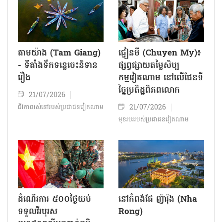
តាមយ៉ាង (Tam Giang)
ជ្វៀនមី (Chuyen My)៖
- ទីតាំងទឹកទន្លេចេះនិទាន
ផ្សព្វផ្សាយតម្លៃសិប្ប
រឿង
កម្មវៀតណាម នៅលើផែនទី
ច្នៃប្រតិដ្ឋពិភពលោក
21/07/2026
21/07/2026
ជីវភាពរស់នៅរបស់ប្រជាជន​វៀតណាម
មុខរបររបស់ប្រជាជនវៀតណាម
ដំណើរការ ៥០០ថ្ងៃយប់
នៅកំពង់ផែ ញ៉ារ៉ុង (Nha
ទទួលវីរបុរស
Rong)