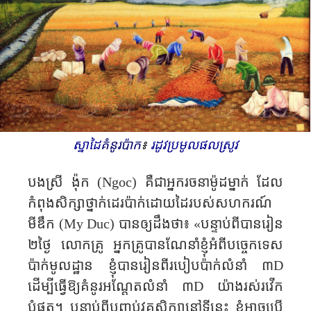
ស្នាដៃ
គំនូរប៉ាក​
៖
រដូវប្រមូលផលស្រូវ​
បងស្រី ង៉ុក
(Ngoc)
គឺជា​អ្នក​រចនាម៉ូដ​ម្នាក់​ ដែល​
កំពុង​សិក្សា​ថ្នាក់ដេរ​ប៉ាក់​ដោយដៃ​រ​បស់​សហករណ៍
មីឌឹក (
My Duc
) បាន​ឲ្យ​ដឹង​ថា៖
«
បន្ទាប់​ពី​បាន​រៀន
២ថ្ងៃ​ លោកគ្រូ អ្នក​គ្រូ​បាន​ណែនាំខ្ញុំ​អំពីបច្ចេកទេស
ប៉ាក់មូលដ្ឋាន​ ​ខ្ញុំ​បាន​រៀន​ពី​របៀប​ប៉ាក់​លំនាំ ៣
D
ដើម្បីធ្វើ​ឱ្យ​គំនូរ​អណ្តែត​​លំនាំ ៣
D យ៉ាង​រស់រវើក​
បំផុត។
បន្ទាប់ពី​បញ្ចប់​វគ្គ​សិក្សា​នៅទីនេះ​ ខ្ញុំ​អាច​ប្រើ