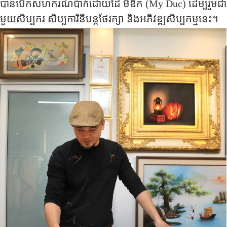
បាន​បើក​សហករណ៍​ប៉ាក់​ដោយដៃ មីឌឹក (
My Duc
) ដើម្បី​រួមជា
មួយសិប្បករ​ សិប្បការិនីបន្ត​ថែ​រក្សា​ និង​អភិវឌ្ឍ​សិប្បកម្ម​នេះ។