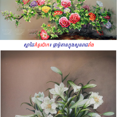
ស្នាដៃ
គំនូរប៉ាក
៖ ផ្កាម៉ូតានក្នុងសួនរាជ
វាំង