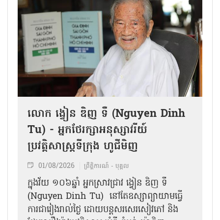
លោក ង្វៀន ឌិញ ទឺ (Nguyen Dinh
Tu) - អ្នកថែរក្សាអនុស្សាវរីយ៍
ប្រវត្តិសាស្ត្រទីក្រុង ហូជីមិញ
01/08/2026
ព្រឹត្តិការណ៍ - បុគ្គល
ក្នុងវ័យ ១០៦ឆ្នាំ អ្នកស្រាវជ្រាវ ង្វៀន ឌិញ ទឺ
(Nguyen Dinh Tu) នៅតែឧស្សាព្យាយាមធ្វើ
ការជារៀងរាល់ថ្ងៃ ដោយបន្តសរសេរសៀវភៅ និង