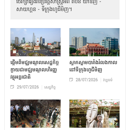
ថែរក្សារឿងរ៉ាវប្រវត្តិសាស្ត្រអំពី តំបន់ យ៉ាឌិញ -
សាយហ្គន - ទីក្រុង​​ហូជីមិញ។
ផ្តើមពីមជ្ឈមណ្ឌលសេដ្ឋកិច្ច
ស្លាកស្នាមបារាំងរំលងកាល
ក្លាយជាមជ្ឈមណ្ឌលហិរញ្ញ
នៅទីក្រុង​ហូជីមិញ​
វត្ថុអន្តរជាតិ
28/07/2026
វប្បធម៌
29/07/2026
សេដ្ឋកិច្ច