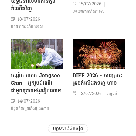
យុទ្ធជនពលីមកកាន់ភូមិ
15/07/2026
កំណើតវិញ
បទយកការណ៍ឯកទេស
18/07/2026
បទយកការណ៍ឯកទេស
បណ្ឌិត លោក Jongsoo
DIFF 2026 - ភាពត្រចះ
Shin - អ្នករួមដំណើរ
ត្រចង់លើដងទន្លេ ហាន
ជាមួយគ្រាប់អង្ករវៀតណាម
13/07/2026
វប្បធម៌
14/07/2026
មិត្តភក្តិជាមួយនឹងវៀតណាម
អត្ថបទផ្សេងទៀត