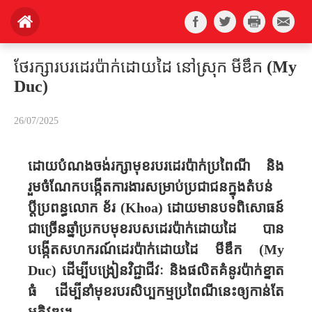
ថែរក្សារបរដេរប៉ាក់ដោយដៃ នៅស្រុក មីឌឹក (My
Duc)
26/07/2025
ដោយ​បំណង​ចង់រក្សាមុខរបរ​ដេរប៉ាក់​ប្រពៃណី​ និង​
រួម​ចំណែក​បង្កើត​ការងារ​
សម្រាប់
​ប្រជាជន​ក្នុង​តំបន់​
ប្ដីប្រពន្ធលោក​ ខ័រ (
Khoa
) ដោយ​មាន​បទពិសោធន៍​
ជា​ច្រើន​ឆ្នាំ​ប្រកបមុខរបសដេរ​ប៉ាក់​ដោយ​ដៃ បាន​
បង្កើតសហករណ៍​ដេរប៉ាក់ដោយដៃ មីឌឹក (
My
Duc
) ដើម្បី​បង្រៀន​វិជ្ជាជីវៈ​ និងផលិតគំនូរប៉ាក់ខ្នាត
ធំ ដើម្បី​នាំមុខរបរ​សិប្បកម្ម​​ប្រពៃណី​នេះឲ្យកាន់តែ​