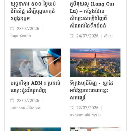
យុទ្ធនាការ ៥០០ ថ្ងៃយប់
ភូមិគុយលូ (Lang Cui
ដ៏ពិសិដ្ឋ ដើម្បីបុព្វហេតុដ៏
Lu) – កន្លែងដែល
ឧត្តុង្គឧត្តម
សិល្បៈរស់ឡើងវិញពី
សំណល់នៃទឹកជំនន់
28/07/2026
24/07/2026
ចំណុចសំខាន់ៗ
សិល្បៈ
បច្ចេកវិទ្យា ADN ៖ ប្រគល់
ទីក្រុងហូជីមិញ - ស្នាដៃ
ឈ្មោះជូនវីរបុរសវិញ
អភិវឌ្ឍរយៈពេលកន្លះ
សតវត្សរ៍
23/07/2026
22/07/2026
បទយកការណ៍ឯកទេស
បទយកការណ៍ឯកទេស