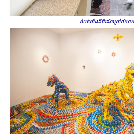
តំបន់​តាំងពិព័រណ៍​ក្រៅ​លំហអា