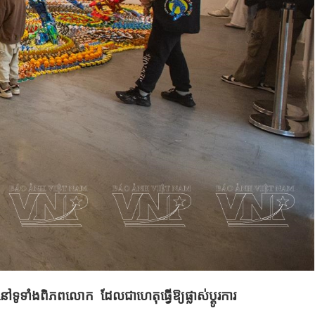
ននៅទូទាំងពិភពលោក ដែលជាហេតុធ្វើឱ្យផ្លាស់ប្តូរការ