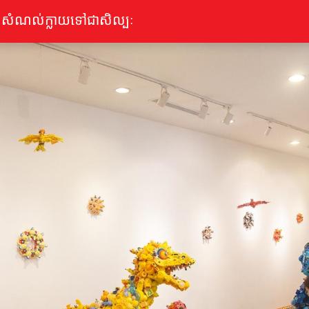
ាកសំណល់ក្លាយទៅជាសិល្បៈ