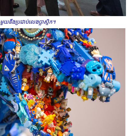
​នឹង​​ប្រដាប់លេង​​ប្លាស្ទិក​។