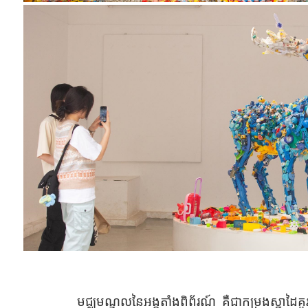
មជ្ឈមណ្ឌល​នៃអង្គតាំងពិព័រណ៍ គឺជាកម្រងស្នាដៃគួរ