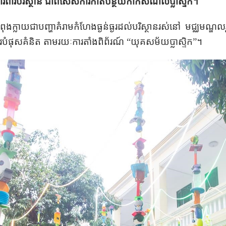
រពារ​បរិស្ថាន ជាពិសេសការកាត់បន្ថយកាកសំណល់ប្លាស្ទិក។
ាយជាបញ្ហា​​គំរាមកំហែង​ធ្ងន់ធ្ងរដល់បរិស្ថានរស់នៅ មជ្ឈមណ្ឌល​រួ
បំផុស​គំនិត តាម​រយៈការ​តាំងពិព័រណ៍ “យុគសម័យ​ប្លាស្ទិក”។