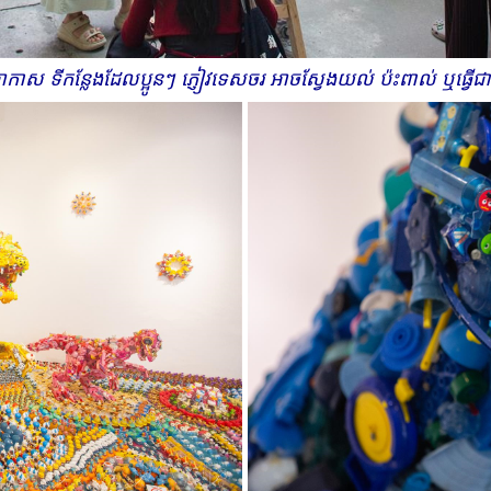
កាស​ ទីកន្លែ​ងដែល​ប្អូនៗ ភ្ញៀវទេសចរ​ អាច​ស្វែងយល់​ ប៉ះពាល់ ឬធ្វើជាមួយ