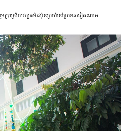
ម​ប្រាស្រ័យ​វប្បធម៌ជប៉ុន​ប្រចាំនៅប្រទេស​វៀតណាម