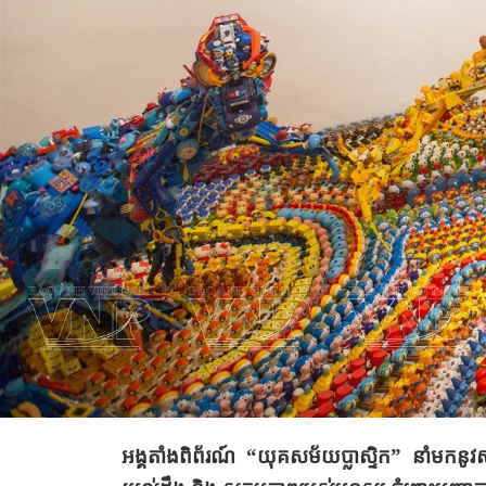
អង្គតាំងពិព័រណ៍ “យុគសម័យប្លាស្ទិក” នាំមកនូវសារ