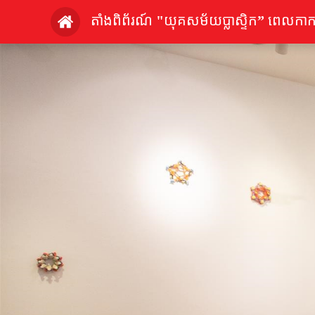
តាំងពិព័រណ៍ "យុគសម័យប្លាស្ទិក” ពេលក