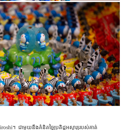
iroshi
។ ជាមួយនឹងគំនិតច្នៃប្រតិដ្ឋ​អស្ចារ្យ​​របស់​គាត់