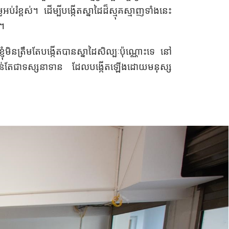
រំខ្ពស់។ ដើម្បីបង្កើតស្នាដៃដ៏ស្មុគស្មាញទាំងនេះ
ន។
្ញុំមិនត្រឹមតែបង្កើតបាន​ស្នាដៃសិល្បៈប៉ុណ្ណោះ​ទេ នៅ​
ាន់តែជាទស្សនាទាន​ ដែល​បង្កើតឡើងដោយមនុស្ស