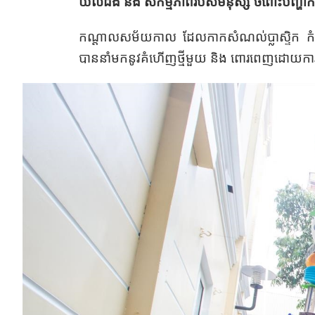
យល់ដឹង និង សកម្មភាព​របស់មនុស្ស ចំពោះបញ្ហាកា
កណ្តាល​សម័យ​កាល ដែលកាកសំណល់ប្លាស្ទិក កំពុងក្ល
បាននាំមកនូវគំហើញ​ថ្មីមួយ​ និង ពោរពេញ​ដោយ​ការ​