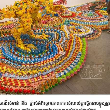
ដ៏សំខាន់​ និង ផ្ទាល់​អំពីស្ថានភាព​កាកសំណល់ប្លាស្ទិកនាបច្ចុប្បន្