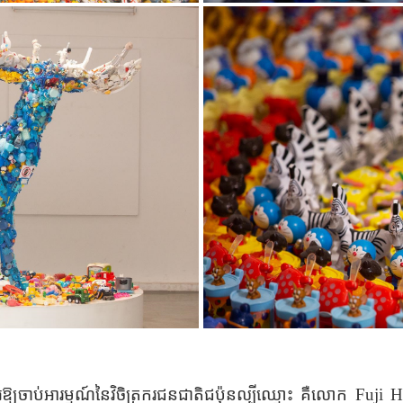
ឱ្យចាប់អារម្មណ៍នៃ​វិចិត្រករជនជាតិ​ជប៉ុនល្បីឈ្មោះ គឺ​លោក
Fuji H