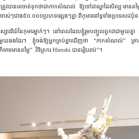
ត្រូវបានគេចាត់ទុកថាជាកាកសំណល់ ឱ្យ​ទៅជាស្នាដៃសិល្បៈមានតម្លៃ​អប់
ចាស់ៗជាង៥០.០០០​ប្រភេទផ្សេងៗគ្នា ពីកុមារ​នៅទូទាំងប្រទេស​ជប៉ុ
សាវរីយ៍​នៃ​កុមារម្នាក់ៗ​។ នៅ​ពេលដែលខ្ញុំរួម​បញ្ចូលពួកវាជាមួយគ្នា ខ
ំនាន់មួយផងដែរ​។ ខ្ញុំចង់​ឱ្យអ្នក​គ្រប់គ្នាឃើញថា “កាកសំណល់”
គ្រ
ង ក៏អាចមានតម្លៃ” វិចិត្រករ
Hiroshi
បានរៀបរាប់​​”។