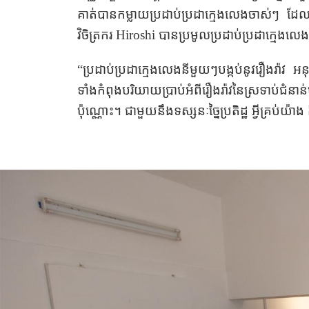
គាត់បានកម្លាយប្រដាប់ប្រដា​ក្មេងលេង​ចាស់ៗ ដែល​
វិចិត្រករ
Hiroshi
បានប្រមូលប្រដាប់ប្រដាក្មេងលេង
“ប្រដាប់ប្រដាក្មេងលេងនីមួយៗបង្កប់​នូវរឿងរ៉ាវ អនុស្
ទាំង​កំពុងបរិយាយ​ប្រាប់អំពី​រឿងរ៉ាវនៃ​ស្រទាប់​​ជ
ប៉ុណ្ណោះ។ ជាមួយនឹងទស្សនៈច្នៃប្រតិដ្ឋ​ អ្វីគ្រប់យ៉ា