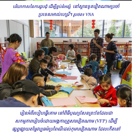
នៅ​ស្ថានទូត​វៀតណាម​ប្រចាំ​
បរិយាកាស​នៃ​ការ​ជួប​ជុំ ដើម្បី​ខ្ចប់​នំអន្សំ ​
ប្រទេស​អាល់ហ្សេរី។
រូបថត៖
VNA
រៀនអំពីរបៀបធ្វើគោម នៅពិធីបុណ្យសែនព្រះខែដែលជា
សកម្មភាពរៀបចំដោយអង្គការគ្រួសារវៀតណាម (VFP) ដើម្បី
ផ្សព្វផ្សាយតម្លៃវប្បធម៌ប្រពៃណីដល់កុមារវៀតណាម ដែលកើតនៅ