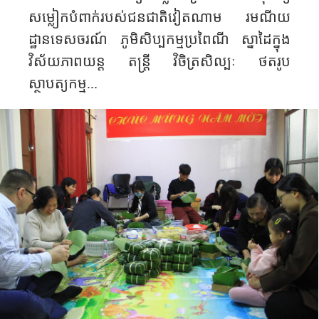
សម្លៀកបំពាក់របស់ជនជាតិវៀតណាម រមណីយ
ដ្ឋានទេសចរណ៍ ភូមិសិប្បកម្មប្រពៃណី ស្នាដៃក្នុង
វិស័យភាពយន្ត តន្ត្រី វិចិត្រសិល្បៈ ថតរូប
ស្ថាបត្យកម្ម...