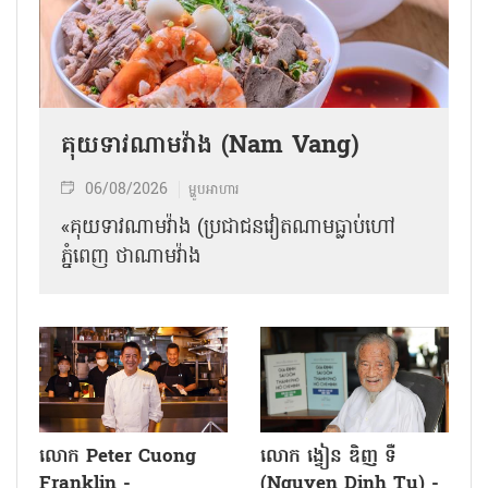
គុយទាវណាមវ៉ាង (Nam Vang)
06/08/2026
ម្ហូបអាហារ
«គុយទាវណាមវ៉ាង (ប្រជាជនវៀតណាមធ្លាប់ហៅ
ភ្នំពេញ ថាណាម​វ៉ាង
លោក Peter Cuong
លោក ង្វៀន ឌិញ ទឺ
Franklin -
(Nguyen Dinh Tu) -