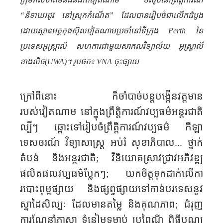
“និទាឃរដូវ​ នៅស្រុក​កំណើត” ដែល​បានរៀបចំជាលើកដំបូង
ដោយស្ថានអគ្គកុងស៊ុលវៀតណាមប្រចាំនៅទីក្រុង Perth នៃ
ប្រទេសអូស្ត្រាលី សហការជាមួយសាកលវិទ្យាល័យ អូស្ត្រាលី
ខាងលិច(UWA)។ រូបថត៖ VNA ចុះផ្សាយ
ក្រៅពីនោះ ក៏ចាំបាច់បន្តបង្កើនវត្តមាន
របស់វៀតណាម​​ នៅក្នុងព្រឹត្តិការណ៍វប្បធម៌អន្តរជាតិ
ល្បីៗ ឆ្ពោះទៅរៀបចំព្រឹត្តិការណ៍វប្បធម៌ កីឡា
ទេសចរណ៍ វិទ្យាសាស្ត្រ អប់រំ សុខាភិបាល... ថ្នាក់
តំបន់ និងអន្តរជាតិ
;
វិនិយោគស្រាវជ្រាវអភិវឌ្ឍ
ផលិតផលវប្បធម៌ប្លែកៗ
;
យកចិត្តទុកដាក់លើកា
របោះពុម្ពផ្សាយ និងផ្សព្វផ្សាយទៅ​កាន់​បរទេស​នូវ
ស្នាដៃសិល្បៈ ដែលមានតម្លៃ និងគុណភាព
;
ជំរុញ
ការណែនាំភាសា ទំនៀមទម្លាប់ ប្រពៃណី ពិធីបុណ្យ