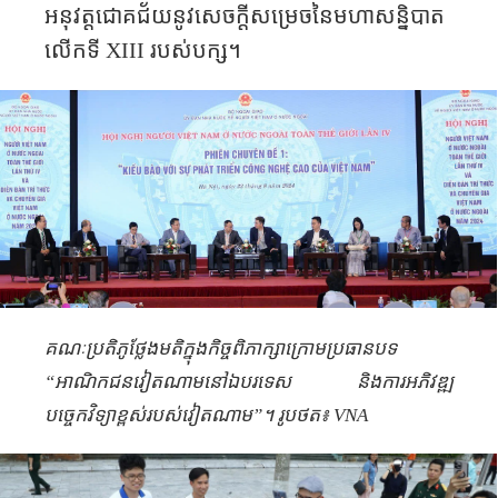
អនុវត្តជោគជ័យនូវសេចក្តីសម្រេចនៃមហាសន្និបាត
លើកទី
XIII
របស់បក្ស។
គណៈប្រតិភូថ្លែងមតិក្នុងកិច្ចពិភាក្សា​ក្រោម​ប្រធានបទ
“អាណិកជនវៀតណាមនៅឯបរទេស និងការអភិវឌ្ឍ
បច្ចេកវិទ្យាខ្ពស់របស់វៀតណាម”។ រូបថត៖ VNA