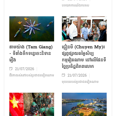
បទយកការណ៍ឯកទេស
តាមយ៉ាង (Tam Giang)
ជ្វៀនមី (Chuyen My)៖
- ទីតាំងទឹកទន្លេចេះនិទាន
ផ្សព្វផ្សាយតម្លៃសិប្ប
រឿង
កម្មវៀតណាម នៅលើផែនទី
ច្នៃប្រតិដ្ឋពិភពលោក
21/07/2026
21/07/2026
ជីវភាពរស់នៅរបស់ប្រជាជន​វៀតណាម
មុខរបររបស់ប្រជាជនវៀតណាម