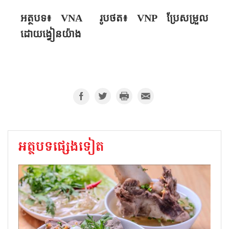
អត្ថបទ៖
VNA
រូបថត៖
VNP
ប្រែសម្រួល​
ដោយង្វៀន​យ៉ាង
អត្ថបទផ្សេងទៀត