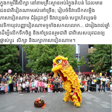
ក្នុងកម្មវិធីសិក្សា នៅតាមគ្រឹះស្ថានអប់រំក្នុងតំបន់ ដែលមាន
ជនជាតិវៀតណាមរស់នៅច្រើន
;
រៀបចំទិវាលើកតម្កើង
ភាសាវៀតណាម ជំរុំរដូវក្តៅ ទិវាវប្បធម៌/សប្តាហ៍វប្បធម៌
វេទិកាយុវបញ្ញាវៀតណាមទូទាំងសកលលោក... ជារៀងរាល់ឆ្នាំ
ដើម្បីលើកទឹកចិត្ត និងគាំទ្រជនរួមជាតិ ជាពិសេសយុវជនឲ្យ
ផ្លាស់ប្តូរ សិក្សា និងរក្សាភាសាវៀតណាម។