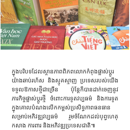
ក្នុងបរិបទដែលស្ថានភាពពិភពលោកកំពុងផ្លាស់ប្តូរ​
យ៉ាងឆាប់រហ័ស និងស្មុគស្មាញ ប្រទេសរបស់យើង
ទទួលឱកាសថ្មីជាច្រើន ប៉ុន្តែក៏បានដាក់ចេញនូវ
ភារកិច្ចផ្លាស់ប្តូរថ្មី ចំពោះការទូតវប្បធម៌ និងការទូត
ក្នុងគោលបំណងលើកកម្ពស់ប្រសិទ្ធភាពធនធាន
សម្រាប់អភិវឌ្ឍវប្បធម៌ រួមចំណែកដល់បុព្វហេតុ
កសាង ការពារ និងអភិវឌ្ឍប្រទេសជាតិ៕