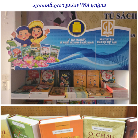
ចក្រភពអង់គ្លេស។ រូបថត៖ VNA ចុះផ្សាយ