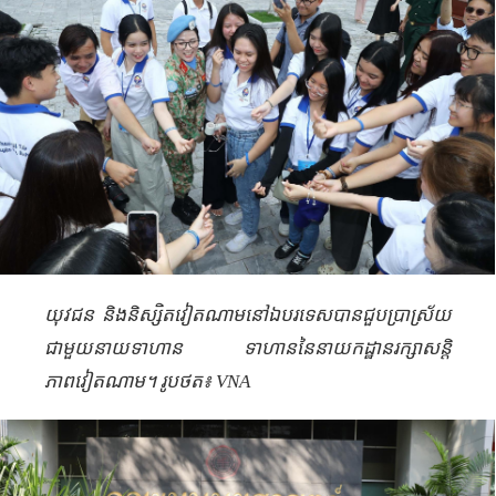
យុវជន និងនិស្សិតវៀតណាមនៅឯបរទេសបានជួបប្រាស្រ័យ
ជាមួយនាយទាហាន ទាហាននៃនាយកដ្ឋានរក្សាសន្តិ
ភាពវៀតណាម។ រូបថត៖ VNA