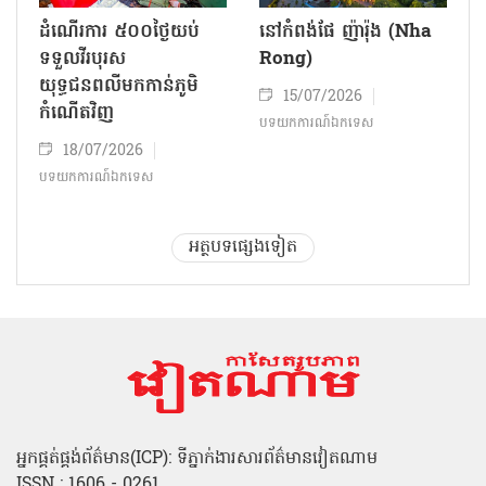
ដំណើរការ ៥០០ថ្ងៃយប់
នៅកំពង់ផែ ញ៉ារ៉ុង (Nha
ទទួលវីរបុរស
Rong)
យុទ្ធជនពលីមកកាន់ភូមិ
15/07/2026
កំណើតវិញ
បទយកការណ៍ឯកទេស
18/07/2026
បទយកការណ៍ឯកទេស
អត្ថបទផ្សេងទៀត
អ្នកផ្គត់ផ្គង់ព័ត៌មាន(ICP): ទីភ្នាក់ងារសារព័ត៌មានវៀតណាម
ISSN : 1606 - 0261