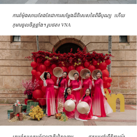
ការ​រាំ​ម៉ុង​សាយ​តែង​តែ​ជា​ការ​សម្តែងដ៏ពិសេសនៃ​ពិធីបុណ្យ​ ហើយ​​
កុមារ​ចូលចិត្ត​ខ្លាំង។ រូបថត៖
VNA
ក្រុមរាំសហគមន៍ជនជាតិវៀតណាម ថតរូបនៅព្រឹត្តិការណ៍