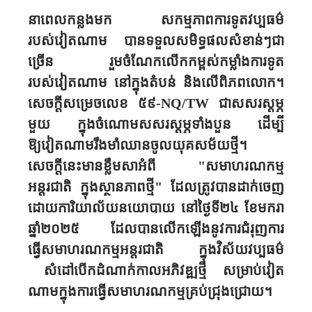
នាពេលកន្លងមក សកម្មភាពការទូតវប្បធម៌
របស់វៀតណាម បានទទួលសមិទ្ធផលសំខាន់ៗជា
ច្រើន រួមចំណែកលើកកម្ពស់កម្លាំងការទូត
របស់វៀតណាម​ នៅក្នុងតំបន់ និងលើពិភពលោក។
សេចក្តី​សម្រេចលេខ ៥៩
-NQ/TW
ជាសសរស្តម្ភ​
មួយ ក្នុងចំណោមសសរស្តម្ភទាំងបួន ដើម្បី
ឱ្យវៀតណាមរឹងមាំឈានចូលយុគសម័យថ្មី។
សេចក្តីនេះមាន​ខ្លឹមសាអំពី "សមាហរណកម្ម
អន្តរជាតិ ក្នុងស្ថានភាពថ្មី" ដែលត្រូវបានដាក់ចេញ
ដោយការិយាល័យនយោបាយ នៅថ្ងៃទី២៤ ខែមករា
ឆ្នាំ២០២៥
ដែលបានលើកឡើងនូវ​ការ​ជំរុញការ
ធ្វើសមាហរណកម្មអន្តរជាតិ ក្នុង​វិស័យ​វប្បធម៌
សំដៅបើកដំណាក់កាលអភិវឌ្ឍថ្មី សម្រាប់វៀត​
ណាមក្នុងការធ្វើសមាហរណកម្ម​គ្រប់​ជ្រុង​ជ្រោយ។