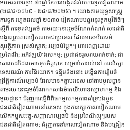
អបអរសាទរខួប ៨០ឆ្នាំ នៃការបង្កើតវិស័យការទូតវៀតណាម
(២៨
/
៨
/
១៩៤៥
-
២៨
/
៨
/
២០២៥​
)
។ យោងតាមយុទ្ធសាស្ត្រ
ការទូត រហូតដល់ឆ្នាំ ២០៣០
វៀតណាមបន្តអនុវត្តកម្មវិធីធំៗ
ស្តីពី ការទូតវប្បធម៌ តាមរយៈនោះរួមចំណែកកំណត់ សារជាតិ
បង្ហាញរូបភាពវៀតណាមជាប្រទេស ដែលមានអរិយធម៌
សុវត្ថិភាព ស្រស់ស្អាត
;
វប្បធម៌ប្លែកៗ ពោរពេញដោយ
ប្រពៃណី
;
អភិវឌ្ឍយ៉ាងសកម្ម
;
ប្រជាជនរួសរាយរាក់ទាក់
;
ជា
គោលដៅដែលអាចទុកចិត្តបាន សម្រាប់ការរស់នៅ ការសិក្សា
ទេសចរណ៍ ការវិនិយោគ​។ ទន្ទឹម​នឹងនោះ បង្កើនការរៀបចំ
ព្រឹត្តិការណ៍វប្បធម៌ ដែលមានកត្តាបរទេស នៅតាមមូលដ្ឋាន
តាមរយៈនោះរួមចំណែកកសាងម៉ាកយីហោឧស្សាហកម្ម និង
មូលដ្ឋាន។
ជំរុញការធ្វើពិពិធកម្មសកម្មភាពគាំទ្របងប្អូន
ជនជាតិវៀតណាមនៅបរទេស ក្នុងការរក្សាភាសាវៀតណាម
លើកកម្ពស់អត្ត-សញ្ញាណវប្បធម៌ និងប្រពៃណីល្អៗរបស់
ជនជាតិវៀតណាម
;
ជំរុញការនាំ​ភាសាវៀតណាម​ និង​បង្រៀន