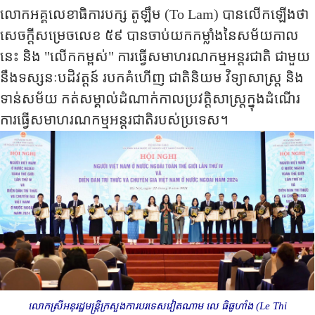
លោកអគ្គលេខាធិការបក្ស តូឡឹម (
To Lam
)
បានលើកឡើងថា
សេចក្តីសម្រេចលេខ ៥៩
បានចាប់យកកម្លាំងនៃសម័យកាល
នេះ និង "លើកកម្ពស់" ការធ្វើសមាហរណកម្មអន្តរជាតិ ជាមួយ
នឹងទស្សនៈបដិវត្តន៍ របកគំហើញ ជាតិនិយម វិទ្យាសាស្ត្រ និង
ទាន់សម័យ កត់សម្គាល់ដំណាក់កាលប្រវត្តិសាស្ត្រក្នុងដំណើរ
ការធ្វើសមាហរណកម្មអន្តរជាតិរបស់ប្រទេស​។
លោកស្រីអនុរដ្ឋមន្ត្រីក្រសួងការបរទេសវៀតណាម លេ​ ធិធូហាំង (
Le Thi