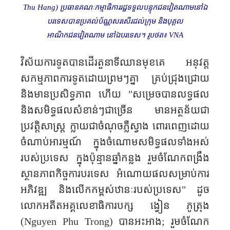
Thu Hang
) ប្រធានគណៈកម្មាធិការរដ្ឋទទួលបន្ទុកជនវៀតណាមនៅឯ
បរទេសបានប្រគល់ប័ណ្ណសរសើរដល់ក្រុម និងបុគ្គល
អាណិកជនវៀតណាម​ នៅឯបរទេស។ រូបថត៖
VNA
វិស័យការទូតបានដើរតួនាទីឈាន​មុខ​គេ អនុវត្ត
សកម្មភាពការទូតដោយព្រមៗគ្នា គ្រប់ជ្រុងជ្រោយ
និងមានប្រសិទ្ធភាព ហើយ "សម្រេចបានលទ្ធផល
និងសមិទ្ធផលសំខាន់ៗជាច្រើន មានអត្ថន័យជា
ប្រវត្តិសាស្ត្រ ក្លាយជាចំណុចភ្លឺស្វាង ពោរពេញដោយ
ចំណាប់អារម្មណ៍ ក្នុងចំណោមសមិទ្ធផលទាំងអស់
របស់ប្រទេស ក្នុងប៉ុន្មានឆ្នាំកន្លង រួមចំណែកពង្រឹង
ស្ថានភាព​កិច្ច​ការបរទេស អំណោយផលសម្រាប់ការ
អភិវឌ្ឍ និងលើកកម្ពស់ឋានៈរបស់ប្រទេស" ដូច
លោកអតីតអគ្គលេខាធិការបក្ស ង្វៀន​ ភូត្រុង
(
Nguyen Phu Trong
) បានអះអាង
;
រួមចំណែក