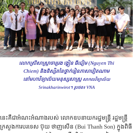
លោកស្រីសាស្ត្រាចារ្យរង ង្វៀន​ ធីជៀម (
Nguyen Thi
Chiem) និងនិស្សិតនៃថ្នាក់​រៀនភាសាវៀតណាម
នៅមហាវិទ្យាល័យមនុស្សសាស្ត្រ
សាកលវិទ្យាល័យ
Srinakharinwirot
។ រូបថត៖
VNA
នេះគឺជាអំណះអំណាងរបស់ លោកឧបនាយករដ្ឋមន្ត្រី រដ្ឋមន្ត្រី
ក្រសួងការបរទេស ប៊ុយ​ ថាញ​សើន (
Bui Thanh Son
)
ក្នុង​ពិធី