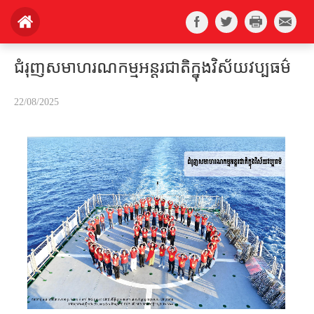
ជំរុញសមាហរណកម្មអន្តរជាតិក្នុងវិស័យវប្បធម៌
22/08/2025