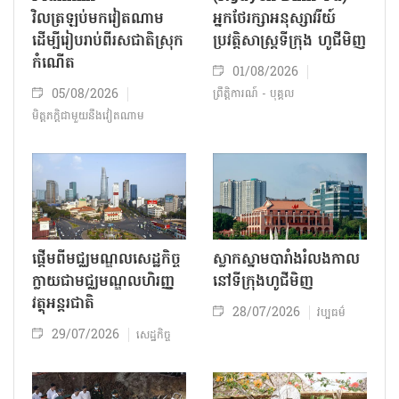
វិលត្រឡប់មកវៀតណាម
អ្នកថែរក្សាអនុស្សាវរីយ៍
ដើម្បីរៀបរាប់ពីរសជាតិស្រុក
ប្រវត្តិសាស្ត្រទីក្រុង ហូជីមិញ
កំណើត
01/08/2026
05/08/2026
ព្រឹត្តិការណ៍ - បុគ្គល
មិត្តភក្តិជាមួយនឹងវៀតណាម
ផ្តើមពីមជ្ឈមណ្ឌលសេដ្ឋកិច្ច
ស្លាកស្នាមបារាំងរំលងកាល
ក្លាយជាមជ្ឈមណ្ឌលហិរញ្ញ
នៅទីក្រុង​ហូជីមិញ​
វត្ថុអន្តរជាតិ
28/07/2026
វប្បធម៌
29/07/2026
សេដ្ឋកិច្ច