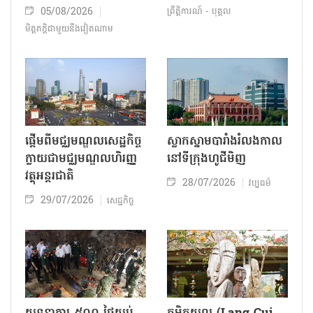
05/08/2026
ព្រឹត្តិការណ៍ - បុគ្គល
មិត្តភក្តិជាមួយនឹងវៀតណាម
ផ្តើមពីមជ្ឈមណ្ឌលសេដ្ឋកិច្ច
ស្លាកស្នាមបារាំងរំលងកាល
ក្លាយជាមជ្ឈមណ្ឌលហិរញ្ញ
នៅទីក្រុង​ហូជីមិញ​
វត្ថុអន្តរជាតិ
28/07/2026
វប្បធម៌
29/07/2026
សេដ្ឋកិច្ច