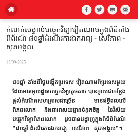
កំណត់សម្គាល់បច្ចេកវិទ្យាវៀតណាមក្នុងពិធីតាំង
ពិព័រណ៍ ៨០ឆ្នាំដំណើរការឯករាជ្យ - សេរីភាព -
សុភមង្គល
13/09/2025
៨០ឆ្នាំ តាំងពីថ្ងៃ​បង្កើត​ប្រទេស វៀតណាម​ពីប្រទេសមួយ
ដែលមាន​មូលដ្ឋាន​បច្ចេកវិទ្យា​តូចតាច បាន​ក្លាយជាកន្លែង
ផ្តល់​កំណើត​សហគ្រាសជាច្រើន ​មានឥទ្ធិពល​លើ
ពិភពលោក និង​ជាអាសយដ្ឋាន​ទំនុក​ចិត្ត​ នៃវិស័យ​
បច្ចេកវិទ្យាពិភពលោក ដូច​បាន​បង្ហាញ​ក្នុងពិធី​ពិព័រណ៍
"៨០ឆ្នាំ ដំណើរការ​ឯករាជ្យ - សេរីភាព - សុភមង្គល"។