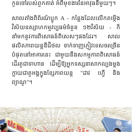
កូនចៅ​របស់ពួកគាត់​ អំពីមុខងារនៃអាវុធ​នីមួយៗ​។
សាលតាំងពិព័រណ៍ប្លុក
A -
កន្លែងដែលលើកតម្កើង
វិស័យឧស្សាហកម្មវប្បធម៌ចំនួន ១២វិស័យ - ក៏
នាំមកនូវការ​ពិសោធន៍ពិសេស​ៗ​ផងដែរ។ សាល
ផលិតភាពយន្តឌីជីថល ទាក់ទាញភ្ញៀវទេសចរច្រើន
បំផុតនៅ​អាគារនេះ ជាមួយនឹងសកម្មភាព​ពិសោធន៍​
ដើរតួជា​ទាហាន ដើម្បីឱ្យអ្នកទស្សនា​សាកល្បងម្ដង
ក្លាយជា​តួអង្គ​ក្នុងខ្សែភាពយន្ត "ដាវ ហ្វើ និង
ព្យាណូ"។