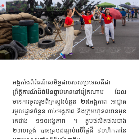
អង្គតាំងពិព័រណ៍សមិទ្ធផលរបស់ប្រទេសគឺជា
ព្រឹត្តិការណ៍ដ៏ធំមិនធ្លាប់មាននៅវៀតណាម ដែល
មានការចូលរួមពីក្រសួងចំនួន ២៨អង្គភាព អាជ្ញាធ
រមូលដ្ឋានចំនួន ៣៤អង្គភាព និងក្រុមហ៊ុនឈានមុខ
គេជាង ១១០អង្គភាព​ ។ តូបផលិតផលជាង
២៣០ស្ដង់ បានគ្របដណ្តប់លើផ្ទៃដី ៩០ហិកតានៃ