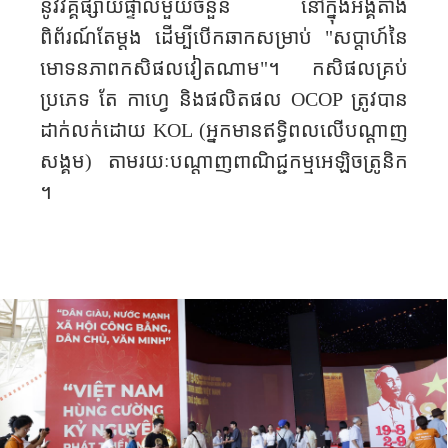
នូវវគ្គផ្សាយផ្ទាល់មួយចំនួន នៅក្នុងអង្គតាំង​
ពិព័រណ៍តែម្តង ដើម្បីបើកឆាកសម្រាប់ "សប្តាហ៍នៃ
មោទនភាព​​កសិផល​វៀតណាម"​។ កសិផល​គ្រប់
ប្រភេទ តែ កាហ្វេ និង​ផលិតផល
OCOP
ត្រូវបាន
ដាក់លក់​ដោយ
KOL (
អ្នក​មានឥទ្ធិពលលើបណ្ដាញ​
សង្គម) តាម​រយៈបណ្តាញពាណិជ្ជកម្ម​អេឡិចត្រូនិក​
។