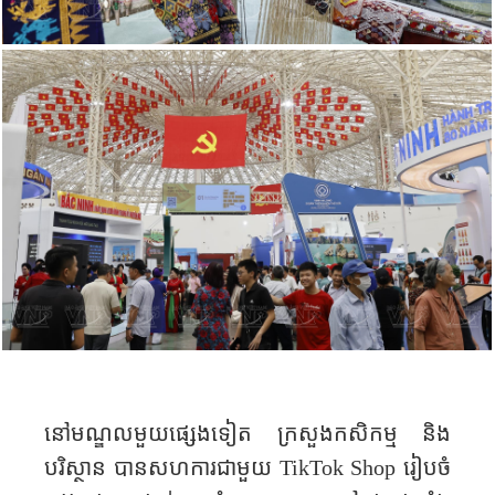
នៅមណ្ឌល​មួយផ្សេងទៀត ក្រសួងកសិកម្ម និង
បរិស្ថាន បានសហការជាមួយ
TikTok Shop
រៀបចំ​