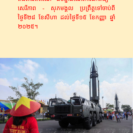
សេរីភាព - សុភមង្គល​ ប្រព្រឹត្ត​ទៅចាប់​ពី
ថ្ងៃទី២៨ ខែ​សីហា ដល់​ថ្ងៃទី​១៥ ខែកញ្ញា ឆ្នាំ​
២០២៥។