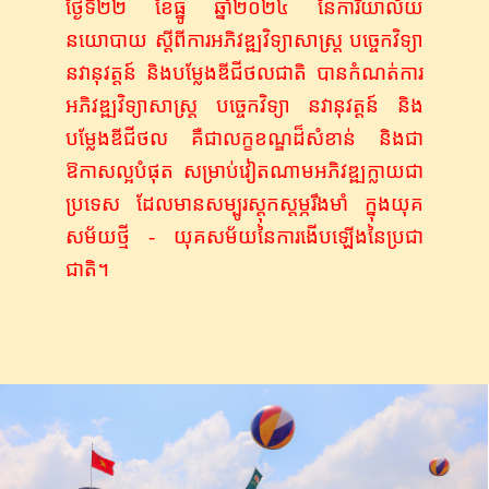
ថ្ងៃទី២២ ខែធ្នូ ឆ្នាំ២០២៤ នៃ​ការិយាល័យ
នយោបាយ ស្តីពីការអភិវឌ្ឍ​វិទ្យាសាស្ត្រ បច្ចេកវិទ្យា
នវានុវត្តន៍ និង​បម្លែងឌីជីថល​ជាតិ បាន​កំណត់​ការ
អភិវឌ្ឍ​វិទ្យាសាស្ត្រ បច្ចេកវិទ្យា នវានុវត្តន៍ និង​
បម្លែង​ឌីជីថល គឺ​ជាលក្ខខណ្ឌ​ដ៏សំខាន់ និងជា​
ឱកាសល្អបំផុត សម្រាប់វៀតណាម​អភិវឌ្ឍ​ក្លាយជា
ប្រទេស ដែ​ល​មានសម្បូរ​ស្តុកស្តម្ភ​រឹងមាំ ក្នុង​យុគ
សម័យថ្មី - យុគសម័យនៃការងើបឡើងនៃ​ប្រជា
ជាតិ។