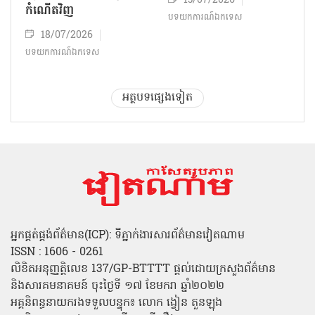
15/07/2026
កំណើតវិញ
បទយកការណ៍ឯកទេស
18/07/2026
បទយកការណ៍ឯកទេស
អត្ថបទផ្សេងទៀត
អ្នកផ្គត់ផ្គង់ព័ត៌មាន(ICP): ទីភ្នាក់ងារសារព័ត៌មានវៀតណាម
ISSN : 1606 - 0261
លិខិតអនុញ្ញត្តិលេខ 137/GP-BTTTT ផ្តល់ដោយក្រសួងព័ត៌មាន
និងសារគមនាគមន៍ ចុះថ្ងៃទី ១៧ ខែមករា ឆ្នាំ២០២២
អគ្គនិពន្ធនាយករងទទួលបន្ទុក៖ លោក ង្វៀន តួនឡុង