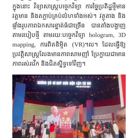
ក្នុងនោះ វិទ្យាសាស្ត្រ​បច្ចេកវិទ្យា ការច្នៃប្រតិដ្ឋ​ថ្មី​មាន
វត្តមាន និងត​ភ្ជាប់គ្រប់លំហទាំង​អស់។ វត្ថុតាង និង
ផ្ទាំងរូបភាពឯកសារខ្នាត់ធំជាច្រើន បានតាំង​បង្ហាញ​
តាមរបៀប​ថ្មី ​តាម​រយៈ​​បច្ចេកវិទ្យា​
hologram, 3D
mapping,
ការពិតនិម្មិត​
(VR)
។ល។ ដែល​ធ្វើឱ្យ​
ប្រវត្តិសាស្ត្រ​លែងមានភាព​សាមញាំ ប្រែក្លាយ​ជាមាន
ភាព​រស់រវើក​ និងជិតស្និទ្ធទៅវិញ​។