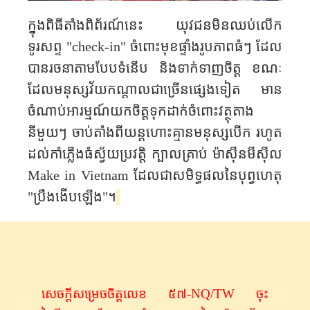
ក្នុងពិធីតាំង​ពិព័រណ៍នេះ យុវជនមិនឈប់លើក​
ទូរសព្ទ​ "
check-in"
ចំពោះ​មុខ​ផ្ទាំង​រូបភាពធំ​ៗ ដែល​
បាន​រចនា​តាម​បែបទំនើប និង​ទាក់ទាញចិត្ត​ ខណៈ​
ដែល​មនុស្សវ័យកណ្តាលជាច្រើន​ផ្សេងទៀត មាន
ចំណាប់អារម្មណ៍​យកចិត្តទុកដាក់ចំពោះវត្ថុតាង​
នីមួយៗ ចាប់តាំង​ពីយន្តហោះគ្មានមនុស្សបើក រហូត​
ដល់កាំភ្លើង​ធំស្វ័យ​ប្រវត្តិ ក្បាល​គ្រាប់ ម៉ាស៊ីន​មីស៊ីល​
Make in Vietnam
ដែលជាសមិទ្ធផលនៃបុព្វហេតុ​
"ប្រឹងងើប​ឡើង"​។
សេចក្តី​សម្រេច​ចិត្ត​លេខ ៥៧-
NQ/TW ចុះ