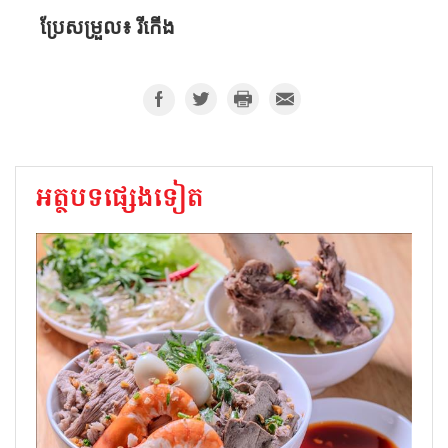
ប្រែសម្រួល៖ រីកើង
អត្ថបទផ្សេងទៀត