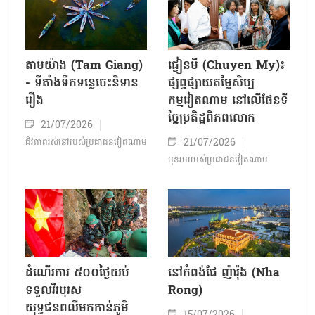
តាមយ៉ាង (Tam Giang)
ជ្វៀនមី (Chuyen My)៖
- ទីតាំងទឹកទន្លេចេះនិទាន
ផ្សព្វផ្សាយតម្លៃសិប្ប
រឿង
កម្មវៀតណាម នៅលើផែនទី
ច្នៃប្រតិដ្ឋពិភពលោក
21/07/2026
21/07/2026
ជីវភាពរស់នៅរបស់ប្រជាជន​វៀតណាម
មុខរបររបស់ប្រជាជនវៀតណាម
ដំណើរការ ៥០០ថ្ងៃយប់
នៅកំពង់ផែ ញ៉ារ៉ុង (Nha
ទទួលវីរបុរស
Rong)
យុទ្ធជនពលីមកកាន់ភូមិ