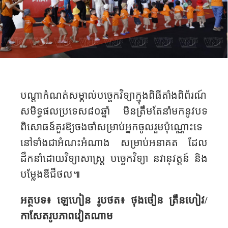
បណ្ដាកំណត់សម្គាល់​បច្ចេកវិទ្យា​ក្នុងពិធីតាំង​ពិព័រណ៍​
សមិទ្ធផលប្រទេស៨០ឆ្នាំ ​ មិនត្រឹមតែនាំ​មកនូវបទ​
ពិសោធន៍​គួរឱ្យចងចាំសម្រាប់អ្នកចូលរួមប៉ុណ្ណោះទេ
នៅទាំង​ជា​អំណះអំ​ណាង ​សម្រាប់អនាគត ​ដែល
ដឹកនាំ​ដោយវិទ្យាសាស្ត្រ បច្ចេកវិទ្យា នវានុវត្ត​ន៍ និង​
បម្លែង​ឌីជីថល​៕
អត្ថបទ៖ ឡេហៀន
រូបថត៖ ថុង​ថៀន ត្រឹន​ហៀវ/
កាសែតរូបភាពវៀតណាម​