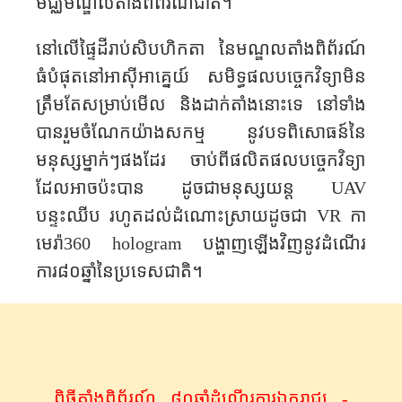
មជ្ឈមណ្ឌលតាំងពិព័រណ៍ជាតិ។
នៅលើ​ផ្ទៃដីរាប់សិប​ហិកតា នៃមណ្ឌល​តាំង​ពិព័រណ៍​
ធំបំផុត​នៅអាស៊ីអាគ្នេយ៍ សមិទ្ធផល​បច្ចេកវិទ្យាមិន
ត្រឹមតែ​សម្រាប់​មើល និងដាក់តាំងនោះទេ នៅទាំង​
បានរួមចំណែក​យ៉ាងសកម្ម នូវបទ​ពិសោធន៍​នៃ​
មនុស្សម្នាក់ៗផងដែរ ចាប់ពី​ផលិតផលបច្ចេកវិទ្យា
ដែលអាចប៉ះបាន ដូចជា​មនុស្សយន្ត
UAV
បន្ទះឈីប រហូត​ដល់ដំណោះស្រាយ​ដូចជា
VR
កា
មេរ៉ា
360 hologram
​ បង្ហាញ​​ឡើងវិញនូវ​ដំណើរ
ការ៨០​ឆ្នាំនៃ​ប្រទេសជាតិ​។
ពិធីតាំង​ពិព័រណ៍ ៨០ឆ្នាំដំណើរការឯករាជ្យ -