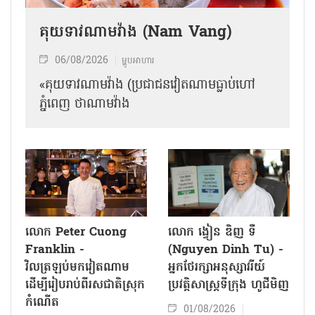
គុយទាវណាមវ៉ាង (Nam Vang)
06/08/2026
ម្ហូបអាហារ
«គុយទាវណាមវ៉ាង (ប្រជាជនវៀតណាមធ្លាប់ហៅ
ភ្នំពេញ ថាណាម​វ៉ាង
លោក Peter Cuong
លោក ង្វៀន ឌិញ ទឺ
Franklin -
(Nguyen Dinh Tu) -
វិលត្រឡប់មកវៀតណាម
អ្នកថែរក្សាអនុស្សាវរីយ៍
ដើម្បីរៀបរាប់ពីរសជាតិស្រុក
ប្រវត្តិសាស្ត្រទីក្រុង ហូជីមិញ
កំណើត
01/08/2026