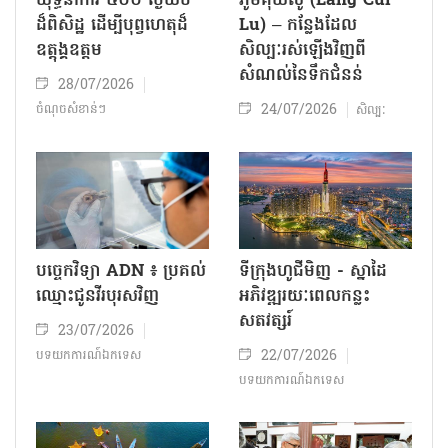
យុទ្ធនាការ ៥០០ ថ្ងៃយប់
ភូមិគុយលូ (Lang Cui
ដ៏ពិសិដ្ឋ ដើម្បីបុព្វហេតុដ៏
Lu) – កន្លែងដែល
ឧត្តុង្គឧត្តម
សិល្បៈរស់ឡើងវិញពី
សំណល់នៃទឹកជំនន់
28/07/2026
24/07/2026
ចំណុចសំខាន់ៗ
សិល្បៈ
បច្ចេកវិទ្យា ADN ៖ ប្រគល់
ទីក្រុងហូជីមិញ - ស្នាដៃ
ឈ្មោះជូនវីរបុរសវិញ
អភិវឌ្ឍរយៈពេលកន្លះ
សតវត្សរ៍
23/07/2026
22/07/2026
បទយកការណ៍ឯកទេស
បទយកការណ៍ឯកទេស