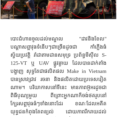
បោះជំហាន​ចូលដល់មណ្ឌល​ "ដាវនិង​ខែល"
បណ្ដាសព្ពាវុធ​ទំនើបៗជាច្រើន​ដូចជា កាំភ្លើងធំ
ស្វ័យប្រវត្តិ រ៉ាដាតាមដាន​សមុទ្រ ប្រព័ន្ធ​មីស៊ីល
S-
125-VT
ឬ
UAV
ផ្លូវឆ្ងាយ ដែលបានដាក់តាំង
បង្ហាញ សុទ្ធតែជាផលិតផល
Make in Vietnam
បានស្រាវជ្រាវ រចនា និងផលិត​ដោយ​ប្រទេស​​វៀត​
ណាម​។ បរិយាកាសនៅទីនេះ​ មានភាពអ៊ូអរដូចជា
ពិធី​បុណ្យមួយ ពីព្រោះ​អ្នកណាក៏ចង់ថត​រូបនៅ​
ក្បែរសព្ពាវុធ​ធំៗ​ទាំងនោះដែរ ខណៈដែល​អតីត
យុទ្ធជន​កំពុងតែ​ពន្យល់ ដោយភាព​រីករាយ​ដល់