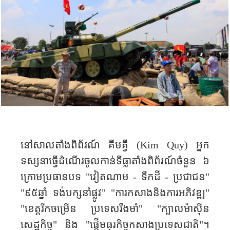
នៅសាលតាំង​ពិព័រណ៍ គីម​គ្វី (
Kim Quy)
អ្នក​
ទស្សនា​ធ្វើ​ដំណើរ​ចូលកាន់ទីធ្លាតាំង​ពិព័រណ៍​ចំនួន ៦
ក្រោម​ប្រធាន​បទ "វៀត​ណាម - ទឹក​ដី​ - ប្រជាជន"
"៩៥ឆ្នាំ​ ទង់បក្សនាំផ្លូវ" "ការ​កសាងនិងការ​អភិវឌ្ឍ"
"ខេត្តរីកចម្រើន ប្រទេសរឹងមាំ" "ក្បាលម៉ាស៊ីន
សេដ្ឋកិច្ច" និង "ផ្តើម​ធុរកិច្ច​កសាងប្រទេសជាតិ​"។