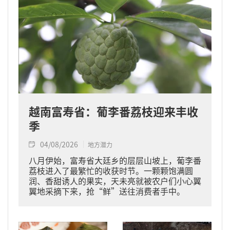
越南富寿省：葡李番荔枝迎来丰收
季
04/08/2026
地方潜力
八月伊始，富寿省大廷乡的层层山坡上，葡李番
荔枝进入了最繁忙的收获时节。一颗颗饱满圆
润、香甜诱人的果实，天未亮就被农户们小心翼
翼地采摘下来，抢“鲜”送往消费者手中。