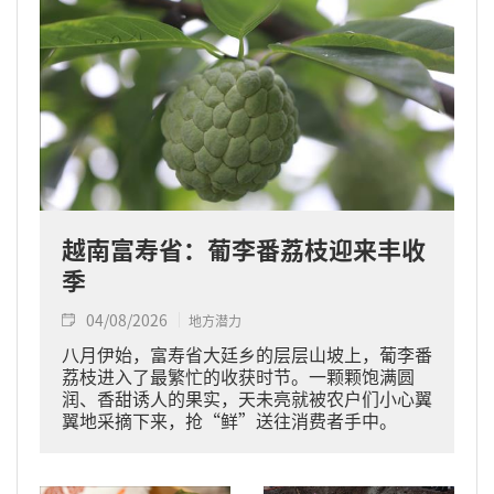
越南富寿省：葡李番荔枝迎来丰收
季
04/08/2026
地方潜力
八月伊始，富寿省大廷乡的层层山坡上，葡李番
荔枝进入了最繁忙的收获时节。一颗颗饱满圆
润、香甜诱人的果实，天未亮就被农户们小心翼
翼地采摘下来，抢“鲜”送往消费者手中。