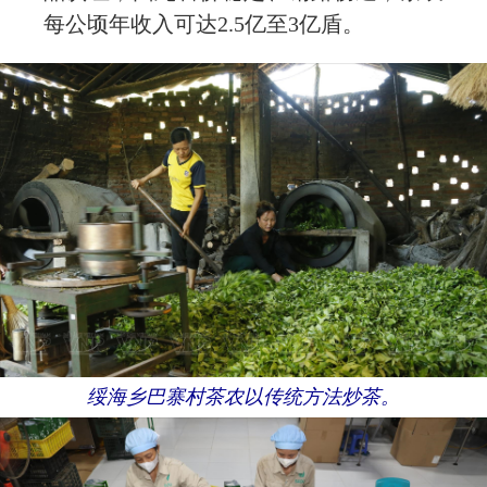
每公顷年收入可达2.5亿至3亿盾。
绥海乡巴寨村茶农以传统方法炒茶。