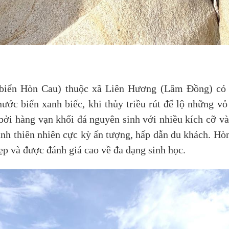
iển Hòn Cau) thuộc xã Liên Hương (Lâm Đồng) có d
ớc biển xanh biếc, khi thủy triều rút để lộ những vỏ 
bởi hàng vạn khối đá nguyên sinh với nhiều kích cỡ v
ranh thiên nhiên cực kỳ ấn tượng, hấp dẫn du khách. Hò
ẹp và được đánh giá cao về đa dạng sinh học.