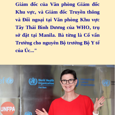
Giám đốc của Văn phòng Giám đốc
Khu vực, và Giám đốc Truyền thông
và Đối ngoại tại Văn phòng Khu vực
Tây Thái Bình Dương của WHO, trụ
sở đặt tại Manila. Bà từng là Cố vấn
Trưởng cho nguyên Bộ trưởng Bộ Y tế
của Úc..."