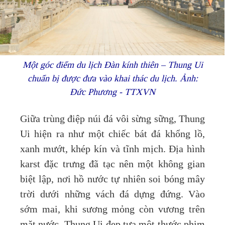
Một góc điểm du lịch Đàn kính thiên – Thung Ui
chuẩn bị được đưa vào khai thác du lịch. Ảnh:
Đức Phương - TTXVN
Giữa trùng điệp núi đá vôi sừng sững, Thung
Ui hiện ra như một chiếc bát đá khổng lồ,
xanh mướt, khép kín và tĩnh mịch. Địa hình
karst đặc trưng đã tạc nên một không gian
biệt lập, nơi hồ nước tự nhiên soi bóng mây
trời dưới những vách đá dựng đứng. Vào
sớm mai, khi sương mỏng còn vương trên
mặt nước, Thung Ui đẹp tựa một thước phim