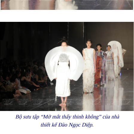
Bộ sưu tập “Mở mắt thấy thinh không” của nhà
thiết kế Đào Ngọc Diệp.