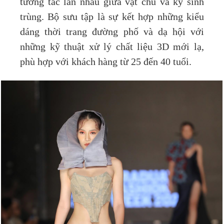
tương tác lẫn nhau giữa vật chủ và ký sinh
trùng. Bộ sưu tập là sự kết hợp những kiểu
dáng thời trang đường phố và dạ hội với
những kỹ thuật xử lý chất liệu 3D mới lạ,
phù hợp với khách hàng từ 25 đến 40 tuổi.